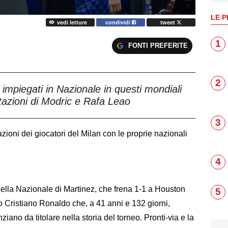
LE P
vedi letture
condividi
tweet
1
FONTI PREFERITE
2
 impiegati in Nazionale in questi mondiali
tazioni di Modric e Rafa Leao
3
azioni dei giocatori del Milan con le proprie nazionali
4
 della Nazionale di Martinez, che frena 1-1 a Houston
5
o Cristiano Ronaldo che, a 41 anni e 132 giorni,
iano da titolare nella storia del torneo. Pronti-via e la