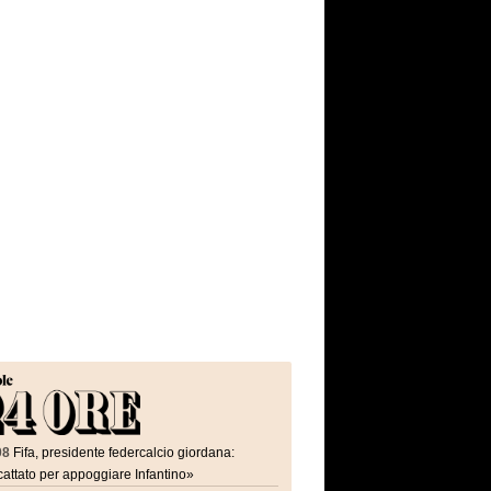
08
Fifa, presidente federcalcio giordana:
attato per appoggiare Infantino»