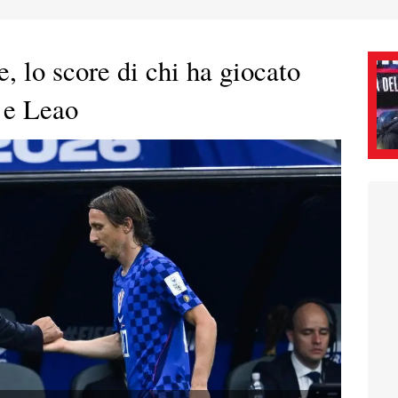
, lo score di chi ha giocato
 e Leao