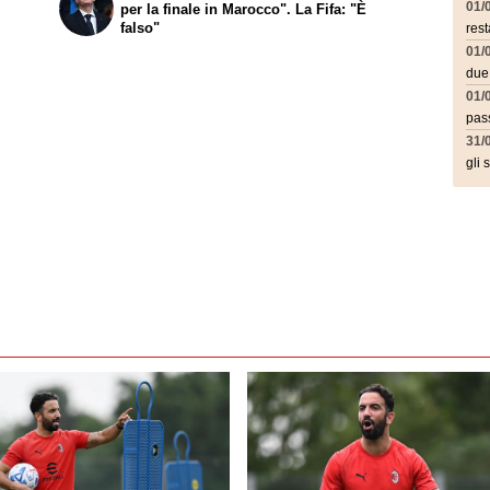
01/
per la finale in Marocco". La Fifa: "È
falso"
rest
01/
due
01/
pass
31/
gli 