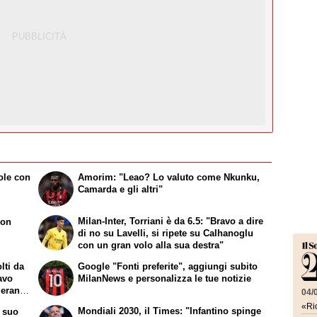
ole con
Amorim: "Leao? Lo valuto come Nkunku,
Camarda e gli altri"
Milan-Inter, Torriani è da 6.5: "Bravo a dire
con
di no su Lavelli, si ripete su Calhanoglu
con un gran volo alla sua destra"
lti da
Google "Fonti preferite", aggiungi subito
avo
MilanNews e personalizza le tue notizie
 erano
04/
«Ric
Mondiali 2030, il Times: "Infantino spinge
l suo