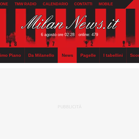
IONE
TMW RADIO
CALENDARIO
CONTATTI
MOBILE
6 agosto ore 02:28
online: 479
rimo Piano
Da Milanello
News
Pagelle
I tabellini
Sco