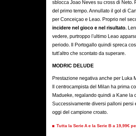
sblocca Joao Neves su cross di Neto. P
del primo tempo. Annullato il gol di C
per Conceiçao e Leao. Proprio nel se
incidere nel gioco e nel risultato.
Len
vedere, purtroppo l'ultimo Leao apparso
periodo. Il Portogallo quindi spreca cos
tutt'altro che scontato da superare.
MODRIC DELUDE
Prestazione negativa anche per Luka Mod
Il centrocampista del Milan ha prima 
Madueke, regalando quindi a Kane la c
Successivamente diversi palloni persi e 
oggi del campione croato.
Tutta la Serie A e la Serie B a 19,99€ p