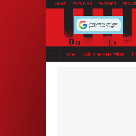
HOME
EVENTI MN
PARTNER
REDAZ
Home
Calciomercato Milan
P