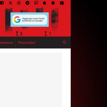
mmesse
Pronostici