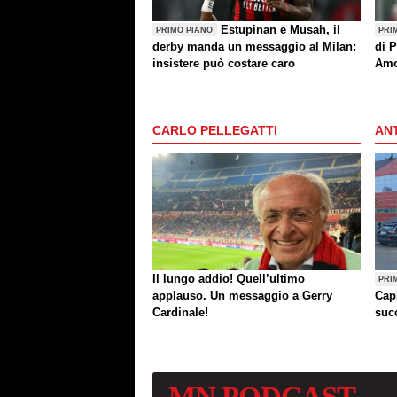
Estupinan e Musah, il
PRIMO PIANO
PRI
derby manda un messaggio al Milan:
di P
insistere può costare caro
Amo
(an
CARLO PELLEGATTI
ANT
Il lungo addio! Quell’ultimo
PRI
applauso. Un messaggio a Gerry
Cap
Cardinale!
succ
MN
PODCAST