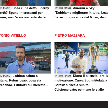
Cosa ci ha detto il derby
Amorim a Sky:
MO PIANO
PRIMO PIANO
erth? Spunti interessanti per
"Dobbiamo migliorare in tutto. Lea
rim, ma c'è ancora tanto da fare
Se sei un giocatore del Milan, devi
che sul mercato)
divertirti"
ONIO VITIELLO
PIETRO MAZZARA
L'ultimo saluto al
Dietro il silenzio Ibra: l
MO PIANO
PRIMO PIANO
itano. Rebus Leao: cosa sta
motivazione. Curva Sud intitolata a
edendo. I rinforzi sul mercato...
Baresi: si faccia subito.
Calciomercato: permane lo stallo