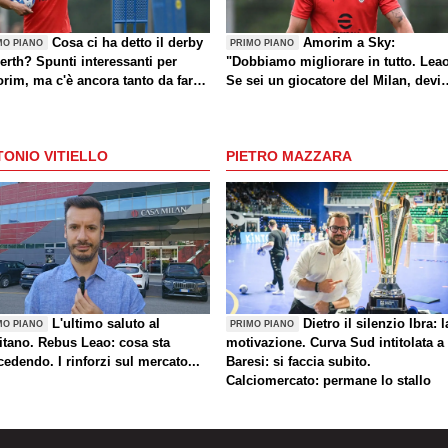
Cosa ci ha detto il derby
Amorim a Sky:
MO PIANO
PRIMO PIANO
erth? Spunti interessanti per
"Dobbiamo migliorare in tutto. Lea
rim, ma c'è ancora tanto da fare
Se sei un giocatore del Milan, devi
che sul mercato)
divertirti"
ONIO VITIELLO
PIETRO MAZZARA
L'ultimo saluto al
Dietro il silenzio Ibra: l
MO PIANO
PRIMO PIANO
itano. Rebus Leao: cosa sta
motivazione. Curva Sud intitolata a
edendo. I rinforzi sul mercato...
Baresi: si faccia subito.
Calciomercato: permane lo stallo