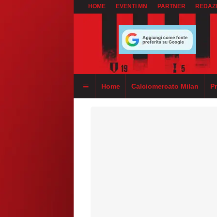
HOME
EVENTI MN
PARTNER
REDAZ
Home
Calciomercato Milan
P