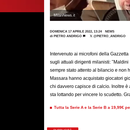
MilanNews.it
DOMENICA 17 APRILE 2022, 13:24
NEWS
di
PIETRO ANDRIGO
@PIETRO_ANDRIGO
Intervenuto ai microfoni della Gazzetta
sugli attuali dirigenti milanisti: "Maldi
sempre stato attento al bilancio e non
Massara hanno acquistato giocatori gio
chi davvero capisce di calcio. Inoltre
sta lottando per vincere lo scudetto. Gra
Tutta la Serie A e la Serie B a 19,99€ p