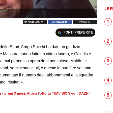
LE P
1
vedi letture
condividi
tweet
FONTI PREFERITE
2
 dello Sport, Arrigo Sacchi ha dato un giudizio
ni e Massara hanno fatto un ottimo lavoro, e Gazidis è
3
 ha mai permesso operazioni pericolose. Maldini e
vani, semisconosciuti, e questo lo può fare soltanto
 è aumentato il numero degli abbonamenti e la squadra
4
ndi risultati».
er i primi 3 mesi. Attiva l'offerta TIMVISION con DAZN!
5