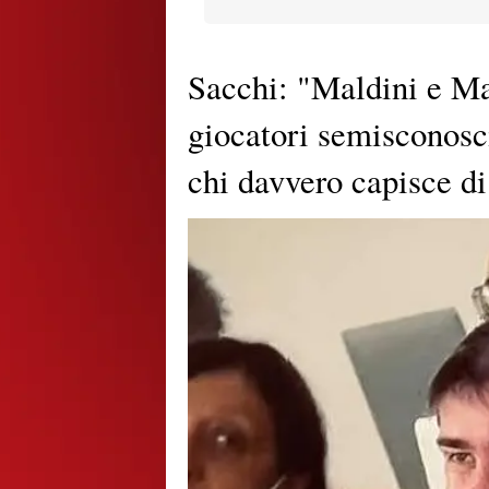
Sacchi: "Maldini e Ma
giocatori semisconosci
chi davvero capisce di