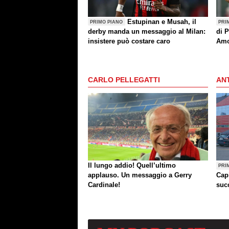
Estupinan e Musah, il
PRIMO PIANO
PRI
derby manda un messaggio al Milan:
di P
insistere può costare caro
Amo
(an
CARLO PELLEGATTI
ANT
Il lungo addio! Quell’ultimo
PRI
applauso. Un messaggio a Gerry
Cap
Cardinale!
succ