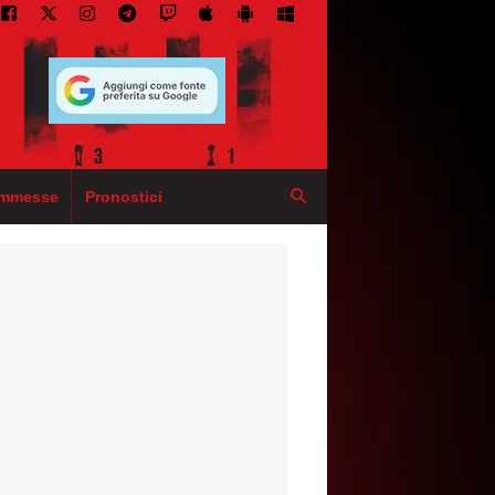
mmesse
Pronostici