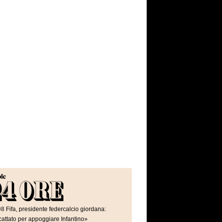
08
Fifa, presidente federcalcio giordana:
attato per appoggiare Infantino»