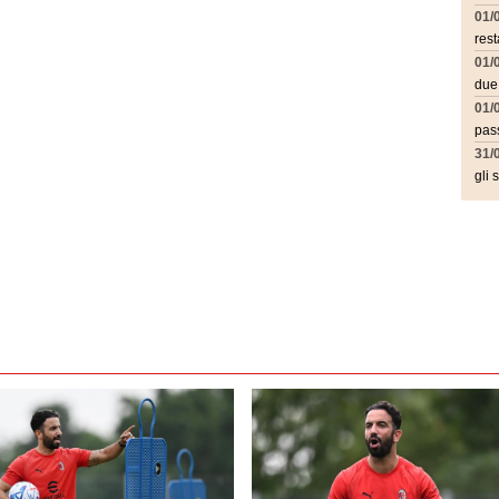
01/
rest
01/
due
01/
pass
31/
gli 