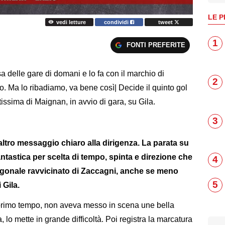
LE P
vedi letture
condividi
tweet
1
FONTI PREFERITE
sa delle gare di domani e lo fa con il marchio di
2
so. Ma lo ribadiamo, va bene così| Decide il quinto gol
issima di Maignan, in avvio di gara, su Gila.
3
altro messaggio chiaro alla dirigenza. La parata su
ntastica per scelta di tempo, spinta e direzione che
4
iagonale ravvicinato di Zaccagni, anche se meno
5
i Gila.
primo tempo, non aveva messo in scena une bella
lo mette in grande difficoltà. Poi registra la marcatura