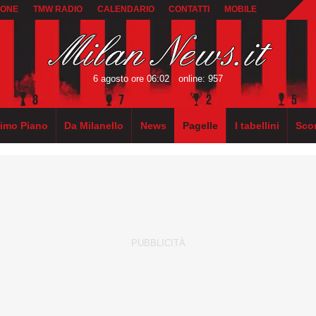
IONE
TMW RADIO
CALENDARIO
CONTATTI
MOBILE
6 agosto ore 06:02
online: 957
rimo Piano
Da Milanello
News
Pagelle
I tabellini
Sco