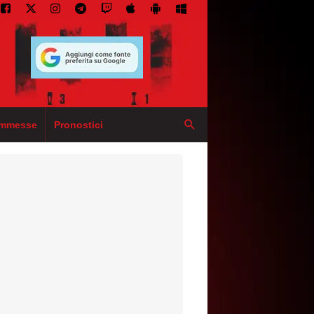
mmesse
Pronostici