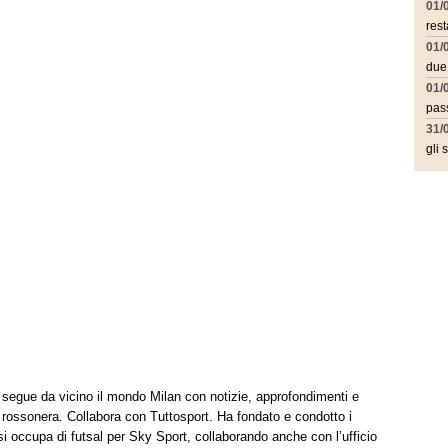
01/
rest
01/
due
01/
pass
31/
gli 
t segue da vicino il mondo Milan con notizie, approfondimenti e
à rossonera. Collabora con Tuttosport. Ha fondato e condotto i
i occupa di futsal per Sky Sport, collaborando anche con l’ufficio