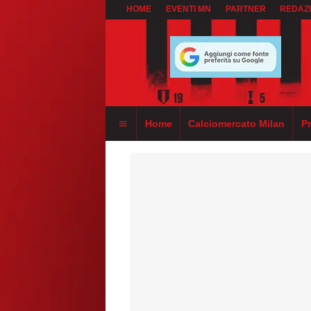
HOME
EVENTI MN
PARTNER
REDAZ
Home
Calciomercato Milan
P