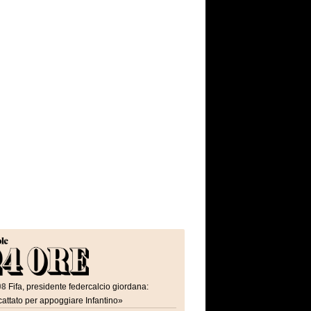
08
Fifa, presidente federcalcio giordana:
attato per appoggiare Infantino»