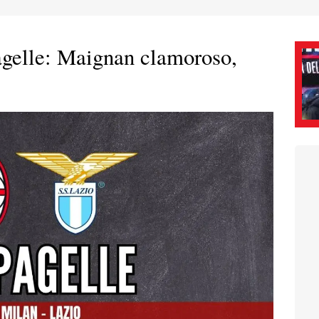
agelle: Maignan clamoroso,
7