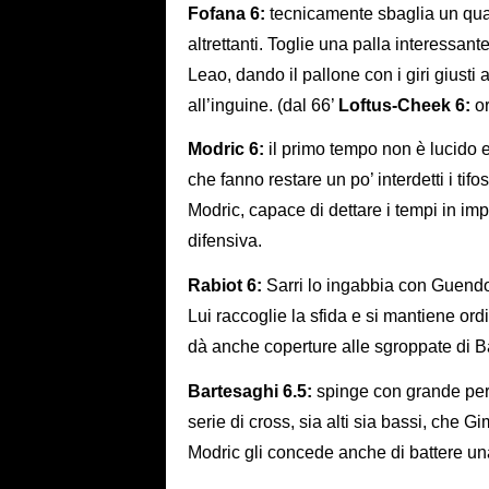
Fofana 6:
tecnicamente sbaglia un quan
altrettanti. Toglie una palla interessant
Leao, dando il pallone con i giri giusti
all’inguine. (dal 66’
Loftus-Cheek 6:
or
Modric 6:
il primo tempo non è lucido e
che fanno restare un po’ interdetti i tifos
Modric, capace di dettare i tempi in im
difensiva.
Rabiot 6:
Sarri lo ingabbia con Guendo
Lui raccoglie la sfida e si mantiene o
dà anche coperture alle sgroppate di B
Bartesaghi 6.5:
spinge con grande per
serie di cross, sia alti sia bassi, che 
Modric gli concede anche di battere una p