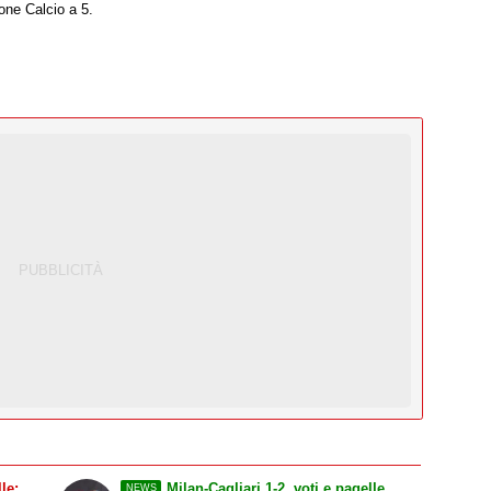
one Calcio a 5.
le:
Milan-Cagliari 1-2, voti e pagelle
NEWS