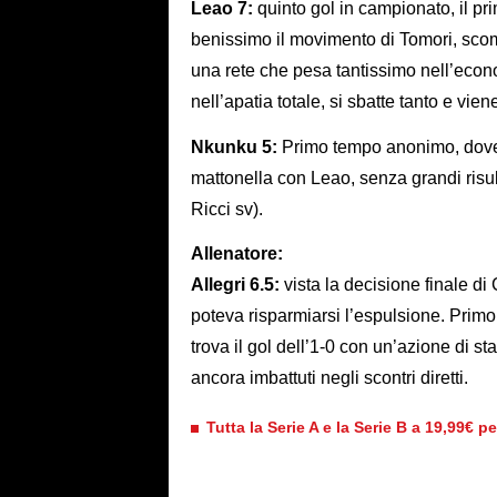
Leao 7:
quinto gol in campionato, il pr
benissimo il movimento di Tomori, scom
una rete che pesa tantissimo nell’econ
nell’apatia totale, si sbatte tanto e vi
Nkunku
5:
Primo tempo anonimo, dove 
mattonella con Leao, senza grandi risul
Ricci sv).
Allenatore:
Allegri 6.5:
vista la decisione finale di 
poteva risparmiarsi l’espulsione. Primo
trova il gol dell’1-0 con un’azione di s
ancora imbattuti negli scontri diretti.
Tutta la Serie A e la Serie B a 19,99€ p