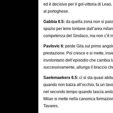
ed è decisivo per il gol-vittoria di Lea
al portoghese.
Gabbia 6.5:
da quella zona non si pas
spazio per terre lontane dall’area milan
competenza del Sindaco, ma non c’è mo
Pavlovic 6
: perde Gila sul primo ango
prestazione. Poi cresce e si mette, ins
involontario dell’episodio che cambia la 
successivamente, allunga il braccio che
Saelemaekers 6.5:
ci si sta quasi abi
quando non balza all’occhio, fa un lavo
nel secondo tempo quando lascia andar
Milan si mette nella canonica formazion
Tavares.