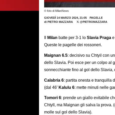
© foto di MilanNews
GIOVEDÌ 14 MARZO 2024, 21:05
PAGELLE
di
PIETRO MAZZARA
@PIETROMAZZARA
Il
Milan
batte per 3-1 lo
Slavia Praga
e 
Queste le pagelle dei rossoneri.
Maignan 6.5
: decisivo su Chtyil con u
dello Slavia. Poi esce per un colpo al g
sonnecchiante fino al gol dello Slavia
Calabria 6
: partita onesta e tranquilla
(dal 46’
Kalulu 6
: mette minuti nelle g
Tomori 6
: prende un giallo evitabile ch
Chtyll, ma Maignan gli salva la prova. 
molle sul gol dello Slavia).