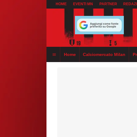
HOME
EVENTI MN
PARTNER
REDAZ
Home
Calciomercato Milan
P