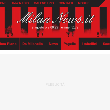
IONE
TMW RADIO
CALENDARIO
CONTATTI
MOBILE
9 agosto ore 09:29
online: 3179
rimo Piano
Da Milanello
News
Pagelle
I tabellini
Sco