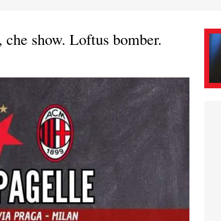
o, che show. Loftus bomber.
e