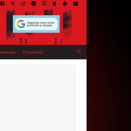
mmesse
Pronostici