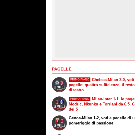
PAGELLE
Chelsea-Milan 3-0, voti
PRIMO PIANO
pagelle: quattro sufficienze, il rest
disastro
Milan-Inter 1-1, le pagel
PRIMO PIANO
Modric, Nkunku e Torriani da 6.5. 
dei 5
Genoa-Milan 1-2, voti e pagelle di 
pomeriggio di passione