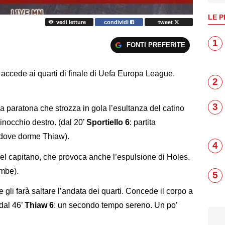
LE P
vedi letture
condividi
tweet
1
FONTI PREFERITE
accede ai quarti di finale di Uefa Europa League.
2
3
na paratona che strozza in gola l’esultanza del catino
inocchio destro. (dal 20’
Sportiello 6
: partita
, dove dorme Thiaw).
4
 del capitano, che provoca anche l’espulsione di Holes.
ambe).
5
e gli farà saltare l’andata dei quarti. Concede il corpo a
(dal 46’
Thiaw 6
: un secondo tempo sereno. Un po’