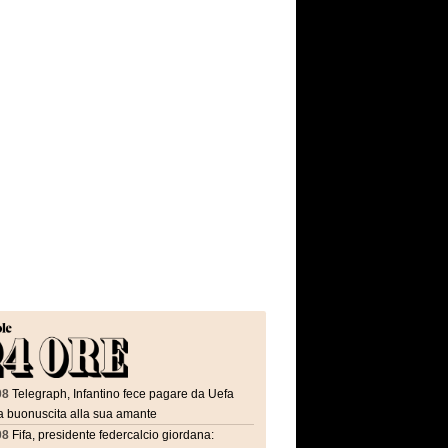
08
Telegraph, Infantino fece pagare da Uefa
a buonuscita alla sua amante
08
Fifa, presidente federcalcio giordana: