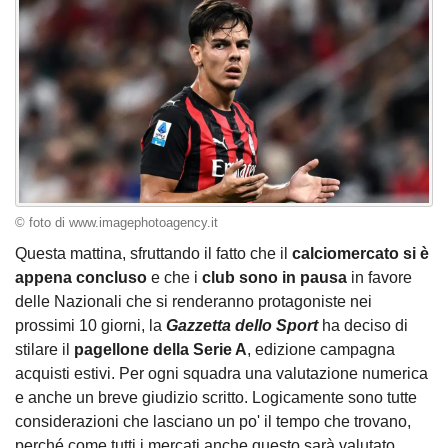
© foto di www.imagephotoagency.it
Questa mattina, sfruttando il fatto che il
calciomercato si è
appena concluso
e che i
club sono in pausa
in favore
delle Nazionali che si renderanno protagoniste nei
prossimi 10 giorni, la
Gazzetta dello Sport
ha deciso di
stilare il
pagellone della Serie A
, edizione campagna
acquisti estivi. Per ogni squadra una valutazione numerica
e anche un breve giudizio scritto. Logicamente sono tutte
considerazioni che lasciano un po' il tempo che trovano,
perché come tutti i mercati anche questo sarà valutato