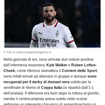
© foto di www.imagephotoagency.it
Nella giornata di ieri, sono arrivate due notizie positive
dall'infermeria rossonera:
Kyle
Walker
e
Ruben
Loftus-
Cheek
, come riferisce stamattina il
Corriere dello Sport
,
sono infatti tornati ad allenarsi in gruppo e dunque
sono
recuperati per il derby di domani sera
valido per la
semifinale di ritorno di
Coppa Italia
(si ripartirà dall'1-1
dell'andata). Il difensore era fuori dopo la rottura al gomito,
mentre il centrocampista aveva subito nelle scorse
settmane un intervento chirurgico di appendicectomia in