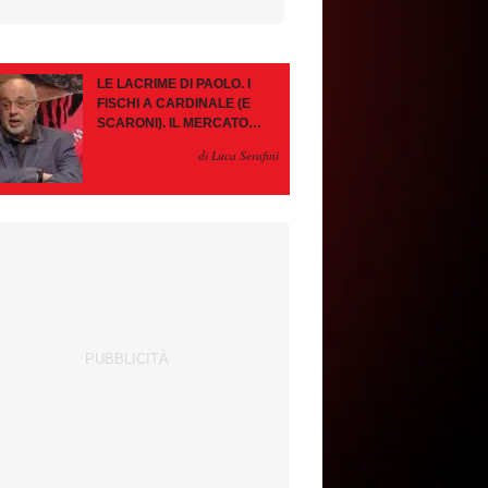
LE LACRIME DI PAOLO. I
FISCHI A CARDINALE (E
SCARONI). IL MERCATO
IMMOBILE. LEAO, SE VA
di Luca Serafini
PAZIENZA, SE RESTA È
MEGLIO