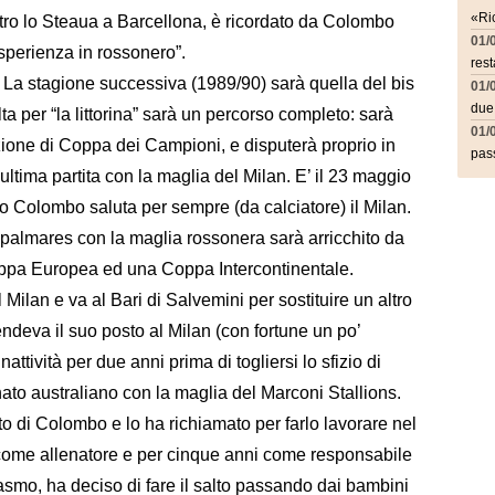
«Ric
ontro lo Steaua a Barcellona, è ricordato da Colombo
01/
sperienza in rossonero”.
rest
 La stagione successiva (1989/90) sarà quella del bis
01/
due
 per “la littorina” sarà un percorso completo: sarà
01/
dizione di Coppa dei Campioni, e disputerà proprio in
pass
 ultima partita con la maglia del Milan. E’ il 23 maggio
o Colombo saluta per sempre (da calciatore) il Milan.
 il palmares con la maglia rossonera sarà arricchito da
ppa Europea ed una Coppa Intercontinentale.
l Milan e va al Bari di Salvemini per sostituire un altro
ndeva il suo posto al Milan (con fortune un po’
nattività per due anni prima di togliersi lo sfizio di
to australiano con la maglia del Marconi Stallions.
cato di Colombo e lo ha richiamato per farlo lavorare nel
 come allenatore e per cinque anni come responsabile
asmo, ha deciso di fare il salto passando dai bambini