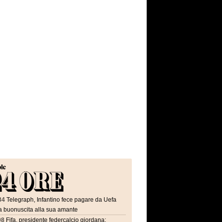
34
Telegraph, Infantino fece pagare da Uefa
a buonuscita alla sua amante
08
Fifa, presidente federcalcio giordana: