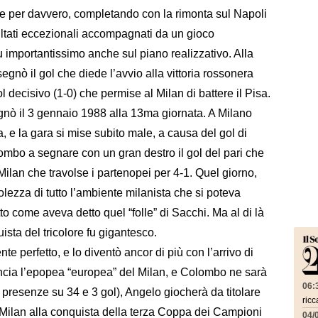
nse per davvero, completando con la rimonta sul Napoli
ultati eccezionali accompagnati da un gioco
u importantissimo anche sul piano realizzativo. Alla
segnò il gol che diede l’avvio alla vittoria rossonera
ol decisivo (1-0) che permise al Milan di battere il Pisa.
gnò il 3 gennaio 1988 alla 13ma giornata. A Milano
, e la gara si mise subito male, a causa del gol di
ombo a segnare con un gran destro il gol del pari che
Milan che travolse i partenopei per 4-1. Quel giorno,
lezza di tutto l’ambiente milanista che si poteva
 come aveva detto quel “folle” di Sacchi. Ma al di là
ista del tricolore fu gigantesco.
 perfetto, e lo diventò ancor di più con l’arrivo di
ncia l’epopea “europea” del Milan, e Colombo ne sarà
06:
 presenze su 34 e 3 gol), Angelo giocherà da titolare
ricc
il Milan alla conquista della terza Coppa dei Campioni
04/