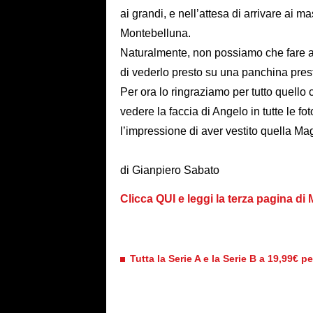
ai grandi, e nell’attesa di arrivare ai ma
Montebelluna.
Naturalmente, non possiamo che fare ad
di vederlo presto su una panchina pres
Per ora lo ringraziamo per tutto quello 
vedere la faccia di Angelo in tutte le fot
l’impressione di aver vestito quella Mag
di Gianpiero Sabato
Clicca QUI e leggi la terza pagina di
Tutta la Serie A e la Serie B a 19,99€ p