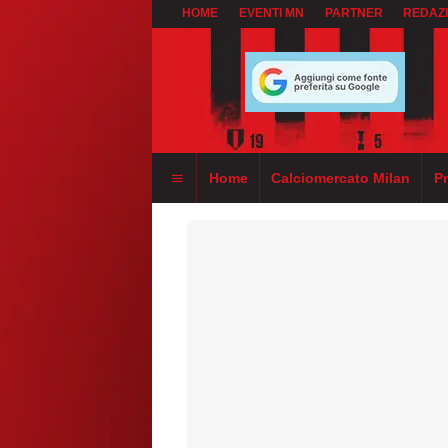
HOME
EVENTI MN
PARTNER
REDAZ
Home
Calciomercato Milan
P