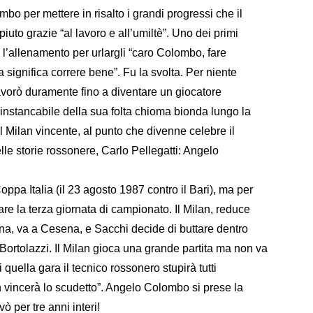
bo per mettere in risalto i grandi progressi che il
to grazie “al lavoro e all’umiltè”. Uno dei primi
pe l’allenamento per urlargli “caro Colombo, fare
 significa correre bene”. Fu la svolta. Per niente
avorò duramente fino a diventare un giocatore
 instancabile della sua folta chioma bionda lungo la
l Milan vincente, al punto che divenne celebre il
lle storie rossonere, Carlo Pellegatti: Angelo
oppa Italia (il 23 agosto 1987 contro il Bari), ma per
are la terza giornata di campionato. Il Milan, reduce
tina, va a Cesena, e Sacchi decide di buttare dentro
 Bortolazzi. Il Milan gioca una grande partita ma non va
di quella gara il tecnico rossonero stupirà tutti
n vincerà lo scudetto”. Angelo Colombo si prese la
ò per tre anni interi!