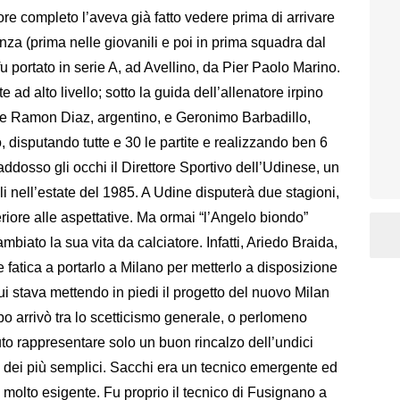
tore completo l’aveva già fatto vedere prima di arrivare
za (prima nelle giovanili e poi in prima squadra dal
u portato in serie A, ad Avellino, da Pier Paolo Marino.
 ad alto livello; sotto la guida dell’allenatore irpino
te Ramon Diaz, argentino, e Geronimo Barbadillo,
, disputando tutte e 30 le partite e realizzando ben 6
ddosso gli occhi il Direttore Sportivo dell’Udinese, un
uli nell’estate del 1985. A Udine disputerà due stagioni,
riore alle aspettative. Ma ormai “l’Angelo biondo”
mbiato la sua vita da calciatore. Infatti, Ariedo Braida,
 fatica a portarlo a Milano per metterlo a disposizione
ui stava mettendo in piedi il progetto del nuovo Milan
 arrivò tra lo scetticismo generale, o perlomeno
to rappresentare solo un buon rincalzo dell’undici
n fu dei più semplici. Sacchi era un tecnico emergente ed
 e molto esigente. Fu proprio il tecnico di Fusignano a