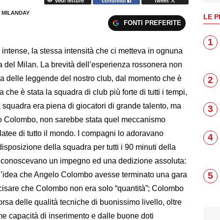
vedi letture
condividi
tweet
 MILANDAY
LE P
FONTI PREFERITE
1
o intense, la stessa intensità che ci metteva in ognuna
ia del Milan. La brevità dell’esperienza rossonera non
 una delle leggende del nostro club, dal momento che è
2
 che è stata la squadra di club più forte di tutti i tempi,
 squadra era piena di giocatori di grande talento, ma
3
elo Colombo, non sarebbe stata quel meccanismo
platee di tutto il mondo. I compagni lo adoravano
4
sposizione della squadra per tutti i 90 minuti della
li riconoscevano un impegno ed una dedizione assoluta:
5
 l’idea che Angelo Colombo avesse terminato una gara
ecisare che Colombo non era solo “quantità”; Colombo
sa delle qualità tecniche di buonissimo livello, oltre
me capacità di inserimento e dalle buone doti