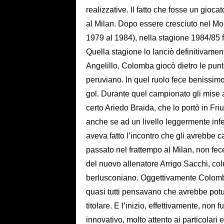
realizzative. Il fatto che fosse un gioca
al Milan. Dopo essere cresciuto nel Mon
1979 al 1984), nella stagione 1984/85 f
Quella stagione lo lanciò definitivamente
Angelillo, Colomba giocò dietro le pun
peruviano. In quel ruolo fece benissimo
gol. Durante quel campionato gli mise a
certo Ariedo Braida, che lo portò in Fri
anche se ad un livello leggermente infe
aveva fatto l’incontro che gli avrebbe ca
passato nel frattempo al Milan, non fece
del nuovo allenatore Arrigo Sacchi, col
berlusconiano. Oggettivamente Colombo
quasi tutti pensavano che avrebbe potu
titolare. E l’inizio, effettivamente, no
innovativo, molto attento ai particolari