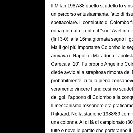
Il Milan 1987/88 quello scudetto lo vi
un percorso entusiasmante, fatto di ris
spettacolare. Il contributo di Colombo f
nona giornata, contro il “suo” Avellino, 
(finì 3-0); alla 16ma giornata segnò il g
Ma il gol più importante Colombo lo se
arrivava il Napoli di Maradona capolista
Careca al 10’. Fu proprio Angelino Col
diede avvio alla strepitosa rimonta del 
probabilmente, ci fu la piena consapevo
veramente vincere l’undicesimo scudetto
dei gol, l’apporto di Colombo alla conqu
Il meccanismo rossonero era praticamente
Rijkaard. Nella stagione 1988/89 comi
una colonna. Al di là dl campionato (30
tutte e nove le partite che porteranno 