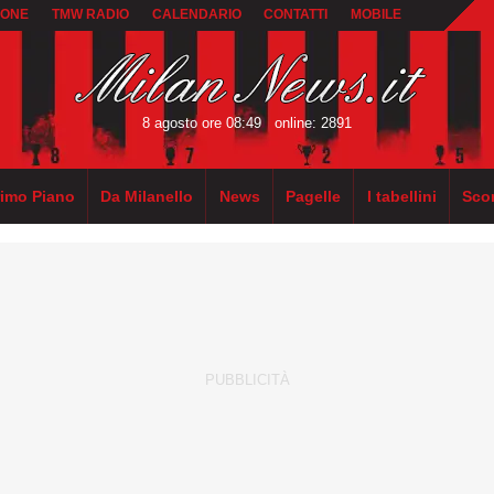
IONE
TMW RADIO
CALENDARIO
CONTATTI
MOBILE
8 agosto ore 08:49
online: 2891
rimo Piano
Da Milanello
News
Pagelle
I tabellini
Sco