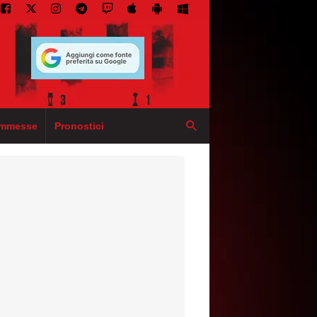
mmesse
Pronostici