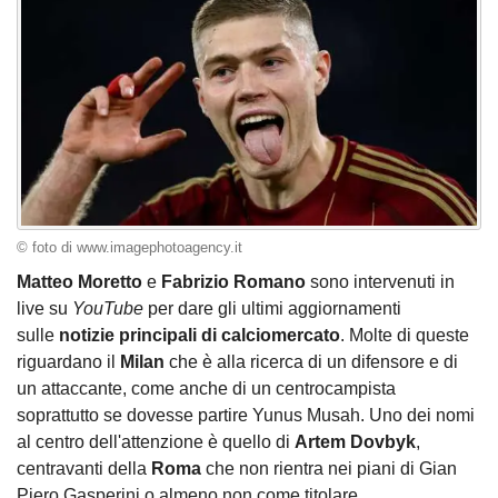
© foto di www.imagephotoagency.it
Matteo Moretto
e
Fabrizio Romano
sono intervenuti in
live su
YouTube
per dare gli ultimi aggiornamenti
sulle
notizie principali di calciomercato
. Molte di queste
riguardano il
Milan
che è alla ricerca di un difensore e di
un attaccante, come anche di un centrocampista
soprattutto se dovesse partire Yunus Musah. Uno dei nomi
al centro dell'attenzione è quello di
Artem Dovbyk
,
centravanti della
Roma
che non rientra nei piani di Gian
Piero Gasperini o almeno non come titolare.