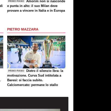
Amorim non si nasconde
PRIMO PIANO
di
e punta in alto: il suo Milan deve
provare a vincere in Italia e in Europa
PIETRO MAZZARA
Dietro il silenzio Ibra: la
PRIMO PIANO
motivazione. Curva Sud intitolata a
.
Baresi: si faccia subito.
Calciomercato: permane lo stallo