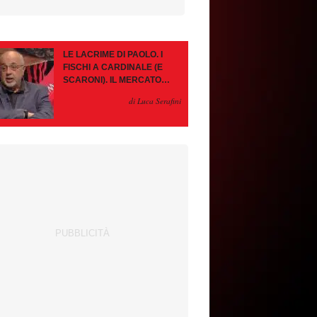
LE LACRIME DI PAOLO. I
FISCHI A CARDINALE (E
SCARONI). IL MERCATO
IMMOBILE. LEAO, SE VA
di Luca Serafini
PAZIENZA, SE RESTA È
MEGLIO