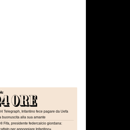
34
Telegraph, Infantino fece pagare da Uefa
a buonuscita alla sua amante
08
Fifa, presidente federcalcio giordana:
attato per appoggiare Infantino»