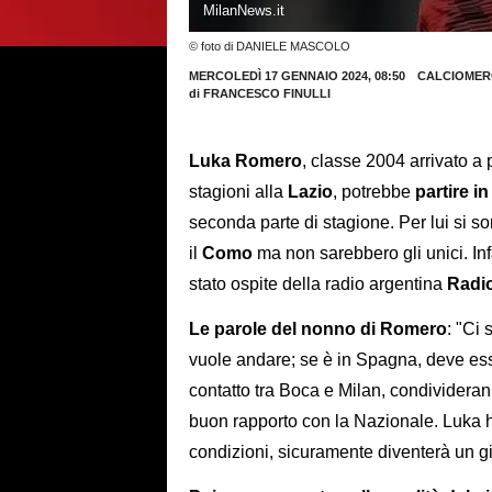
MilanNews.it
© foto di DANIELE MASCOLO
MERCOLEDÌ 17 GENNAIO 2024, 08:50
CALCIOMER
di
FRANCESCO FINULLI
Luka Romero
, classe 2004 arrivato a
stagioni alla
Lazio
, potrebbe
partire in
seconda parte di stagione. Per lui si s
il
Como
ma non sarebbero gli unici. Infa
stato ospite della radio argentina
Radi
Le parole del nonno di Romero
: "Ci 
vuole andare; se è in Spagna, deve ess
contatto tra Boca e Milan, condividerann
buon rapporto con la Nazionale. Luka ha 
condizioni, sicuramente diventerà un g