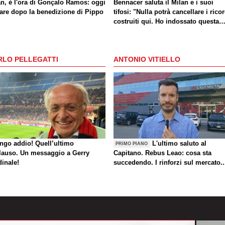
an, è l'ora di Gonçalo Ramos: oggi
Bennacer saluta il Milan e i suoi
lare dopo la benedizione di Pippo
tifosi: "Nulla potrà cancellare i ricor
costruiti qui. Ho indossato questa
maglia con orgoglio"
RLO PELLEGATTI
ANTONIO VITIELLO
ungo addio! Quell’ultimo
L'ultimo saluto al
PRIMO PIANO
lauso. Un messaggio a Gerry
Capitano. Rebus Leao: cosa sta
dinale!
succedendo. I rinforzi sul mercato..