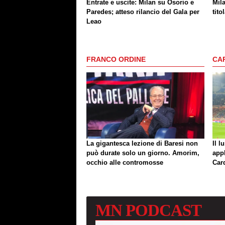
Entrate e uscite: Milan su Osorio e
Mil
Paredes; atteso rilancio del Gala per
tito
Leao
FRANCO ORDINE
CA
La gigantesca lezione di Baresi non
Il l
può durate solo un giorno. Amorim,
app
occhio alle contromosse
Car
MN
PODCAST