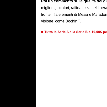
Poi un commento sulle qualità del g
migliori giocatori, raffinatezza nel liber
fronte. Ha elementi di Messi e Maradon
visione, come Bochini".
Tutta la Serie A e la Serie B a 19,99€ p