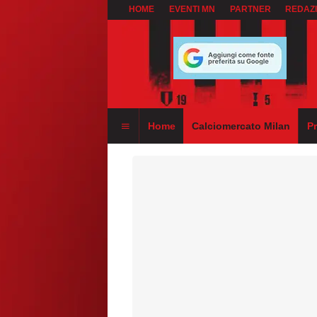
HOME
EVENTI MN
PARTNER
REDAZ
Home
Calciomercato Milan
P