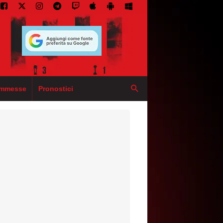
mmesse
Pronostici