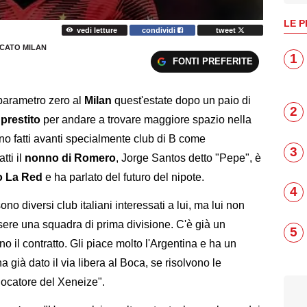
LE P
vedi letture
condividi
tweet
CATO MILAN
1
FONTI PREFERITE
 parametro zero al
Milan
quest'estate dopo un paio di
2
 prestito
per andare a trovare maggiore spazio nella
ono fatti avanti specialmente club di B come
3
tti il
nonno di Romero
, Jorge Santos detto "Pepe", è
o La Red
e ha parlato del futuro del nipote.
4
sono diversi club italiani interessati a lui, ma lui non
ere una squadra di prima divisione. C'è già un
5
o il contratto. Gli piace molto l'Argentina e ha un
già dato il via libera al Boca, se risolvono le
iocatore del Xeneize".