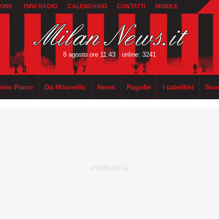
IONE
TMW RADIO
CALENDARIO
CONTATTI
MOBILE
8 agosto ore 11:43
online: 3241
rimo Piano
Da Milanello
News
Pagelle
I tabellini
Sco