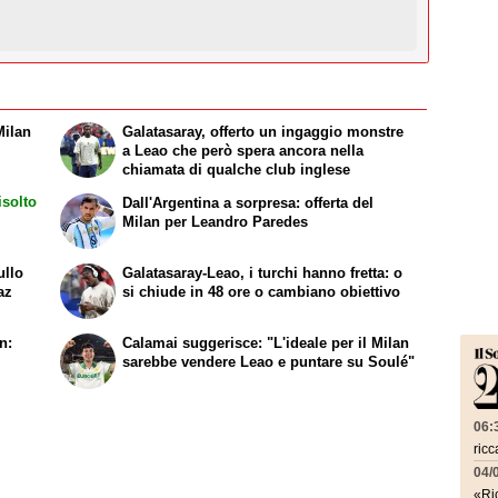
Milan
Galatasaray, offerto un ingaggio monstre
a Leao che però spera ancora nella
chiamata di qualche club inglese
isolto
Dall'Argentina a sorpresa: offerta del
Milan per Leandro Paredes
ullo
Galatasaray-Leao, i turchi hanno fretta: o
az
si chiude in 48 ore o cambiano obiettivo
n:
Calamai suggerisce: "L'ideale per il Milan
sarebbe vendere Leao e puntare su Soulé"
06:
ricc
04/
«Ric