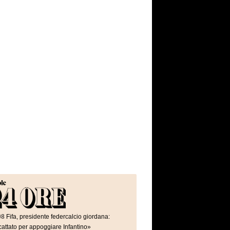
08
Fifa, presidente federcalcio giordana:
attato per appoggiare Infantino»