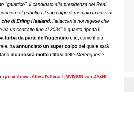
o "galattico". Il candidato alla presidenza del Real
unciare al pubblico il suo colpo di mercato in caso di
 che di Erling Haaland,
l'attaccante norvegese che
e ha un contratto fino al 2034"
è quanto riporta il
 furba da parte dell'argentino
che, come il più
rale, ha
annunciato un super colpo
del quale sarà
intano
incuriosirà molto i tifosi
delle
Merengues
e
.
er i primi 3 mesi. Attiva l'offerta TIMVISION con DAZN!