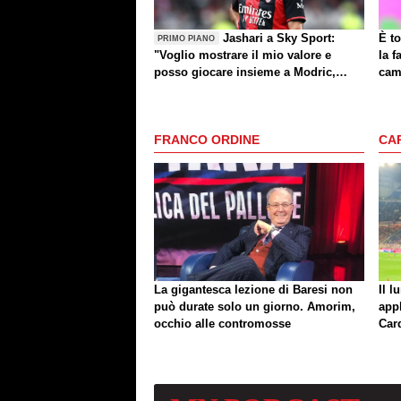
Jashari a Sky Sport:
È to
PRIMO PIANO
"Voglio mostrare il mio valore e
la f
posso giocare insieme a Modric,
cam
Amorim ha portato un'energia e
mentalità diversa"
FRANCO ORDINE
CA
La gigantesca lezione di Baresi non
Il l
può durate solo un giorno. Amorim,
app
occhio alle contromosse
Car