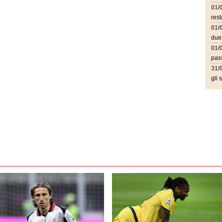
01/
rest
01/
due
01/
pass
31/
gli 