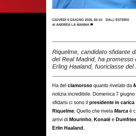
GIOVEDÌ 4 GIUGNO 2026, 00:10
DALL'ESTERO
di
ANDREA LA MANNA
Riquelme, candidato sfidante di 
del Real Madrid, ha promesso c
Erling Haaland, fuoriclasse del
Ha del
clamoroso
quanto rivelato da
M
notizia incredibile. Domenica 7 giugno 
sfidarsi ci sono il
presidente in carica
Riquelme.
Quello che rivela
Marca
è c
arrivi di
Mourinho
,
Konatè
e
Dumfrie
Erlin Haaland.