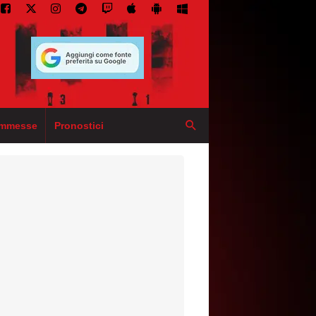
mmesse
Pronostici