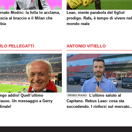
rnato Modric: la folla lo acclama,
Leao, niente parabola del figliol
ascia al braccio e il Milan che
prodigo. Rafa, è tempo di vivere nel
bia
mondo reale
RLO PELLEGATTI
ANTONIO VITIELLO
ungo addio! Quell’ultimo
L'ultimo saluto al
PRIMO PIANO
lauso. Un messaggio a Gerry
Capitano. Rebus Leao: cosa sta
dinale!
succedendo. I rinforzi sul mercato..