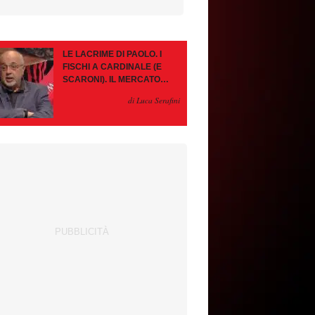
LE LACRIME DI PAOLO. I
FISCHI A CARDINALE (E
SCARONI). IL MERCATO
IMMOBILE. LEAO, SE VA
di Luca Serafini
PAZIENZA, SE RESTA È
MEGLIO