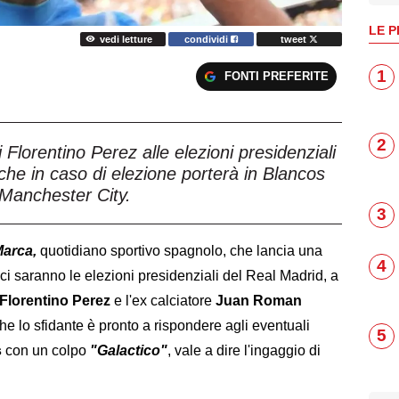
LE P
vedi letture
condividi
tweet
1
FONTI PREFERITE
2
Florentino Perez alle elezioni presidenziali
he in caso di elezione porterà in Blancos
 Manchester City.
3
arca,
quotidiano sportivo spagnolo, che lancia una
4
ci saranno le elezioni presidenziali del Real Madrid, a
 Florentino Perez
e l'ex calciatore
Juan Roman
he lo sfidante è pronto a rispondere agli eventuali
5
s
con un colpo
"Galactico"
, vale a dire l'ingaggio di