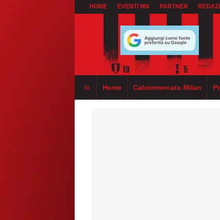
HOME
EVENTI MN
PARTNER
REDAZ
Home
Calciomercato Milan
P