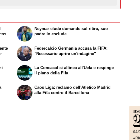
l
Neymar elude domande sul ritiro, suo
ncos
padre lo esclude
mente
Federcalcio Germania accusa la FIFA:
r
"Necessario aprire un'indagine"
mi
La Concacaf si allinea all'Uefa e respinge
il piano della Fifa
a
Caos Liga: reclamo dell'Atletico Madrid
alla Fifa contro il Barcellona
04/
«Ric