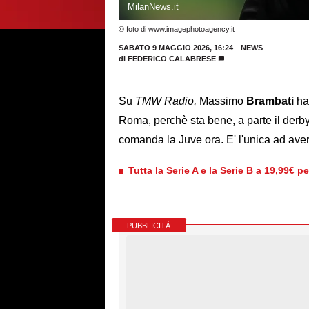
MilanNews.it
© foto di www.imagephotoagency.it
SABATO 9 MAGGIO 2026, 16:24
NEWS
di
FEDERICO CALABRESE
Su
TMW Radio,
Massimo
Brambati
ha
Roma, perchè sta bene, a parte il derby
comanda la Juve ora. E' l'unica ad avere
Tutta la Serie A e la Serie B a 19,99€ p
PUBBLICITÀ