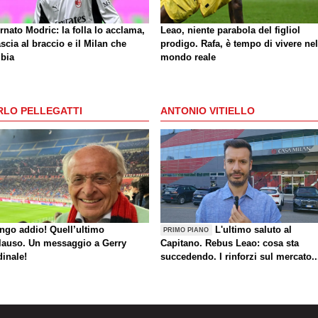
rnato Modric: la folla lo acclama,
Leao, niente parabola del figliol
ascia al braccio e il Milan che
prodigo. Rafa, è tempo di vivere nel
bia
mondo reale
RLO PELLEGATTI
ANTONIO VITIELLO
ungo addio! Quell’ultimo
L'ultimo saluto al
PRIMO PIANO
lauso. Un messaggio a Gerry
Capitano. Rebus Leao: cosa sta
dinale!
succedendo. I rinforzi sul mercato..