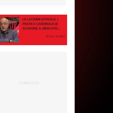
LE LACRIME DI PAOLO. I
FISCHI A CARDINALE (E
SCARONI). IL MERCATO
IMMOBILE. LEAO, SE VA
di Luca Serafini
PAZIENZA, SE RESTA È
MEGLIO