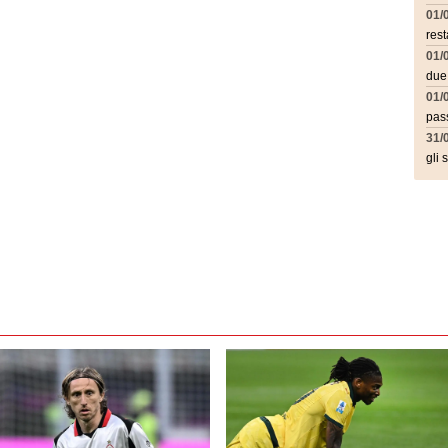
01/
rest
01/
due
01/
pass
31/
gli 