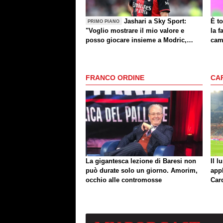
Jashari a Sky Sport:
È to
PRIMO PIANO
"Voglio mostrare il mio valore e
la f
posso giocare insieme a Modric,
cam
Amorim ha portato un'energia e
mentalità diversa"
FRANCO ORDINE
CA
La gigantesca lezione di Baresi non
Il l
può durate solo un giorno. Amorim,
app
occhio alle contromosse
Car