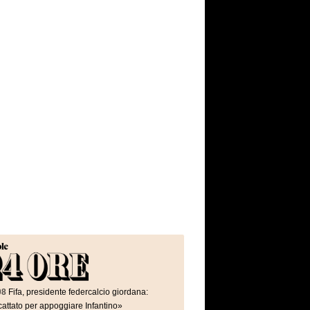
08
Fifa, presidente federcalcio giordana:
attato per appoggiare Infantino»