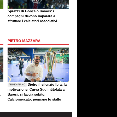
Sprazzi di Gonçalo Ramos: i
compagni devono imparare a
sfruttare i calciatori associativi
PIETRO MAZZARA
Dietro il silenzio Ibra: la
PRIMO PIANO
motivazione. Curva Sud intitolata a
.
Baresi: si faccia subito.
Calciomercato: permane lo stallo