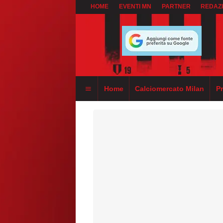
HOME
EVENTI MN
PARTNER
REDAZ
Home
Calciomercato Milan
P