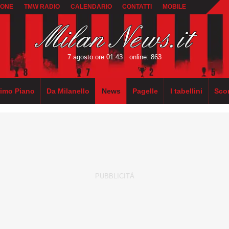
IONE
TMW RADIO
CALENDARIO
CONTATTI
MOBILE
7 agosto ore 01:43
online: 863
rimo Piano
Da Milanello
News
Pagelle
I tabellini
Sco