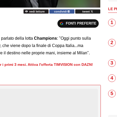
LE P
vedi letture
condividi
tweet
1
FONTI PREFERITE
 parlato della lotta
Champions
: "Oggi punto sulla
2
, che viene dopo la finale di Coppa Italia...ma
 il destino nelle proprie mani, insieme al Milan".
3
er i primi 3 mesi. Attiva l'offerta TIMVISION con DAZN!
4
5