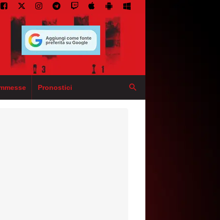
mmesse
Pronostici