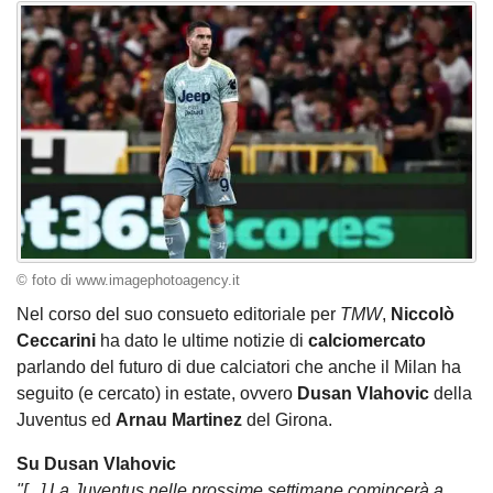
© foto di www.imagephotoagency.it
Nel corso del suo consueto editoriale per
TMW
,
Niccolò
Ceccarini
ha dato le ultime notizie di
calciomercato
parlando del futuro di due calciatori che anche il Milan ha
seguito (e cercato) in estate, ovvero
Dusan Vlahovic
della
Juventus ed
Arnau Martinez
del Girona.
Su Dusan Vlahovic
"[...] La Juventus nelle prossime settimane comincerà a