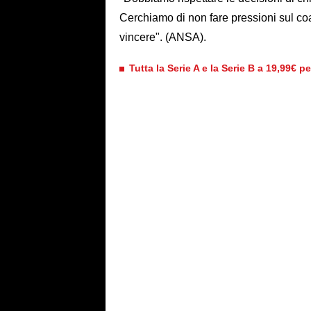
Cerchiamo di non fare pressioni sul co
vincere". (ANSA).
Tutta la Serie A e la Serie B a 19,99€ p