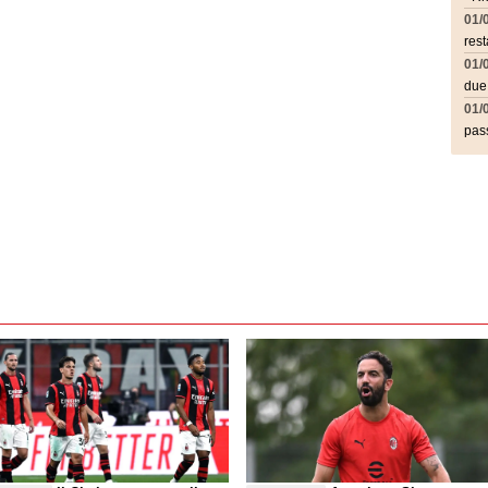
01/
rest
01/
due
01/
pass