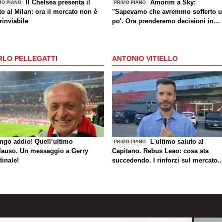
Il Chelsea presenta il
Amorim a Sky:
MO PIANO
PRIMO PIANO
o al Milan: ora il mercato non è
"Sapevamo che avremmo sofferto 
rinviabile
po'. Ora prenderemo decisioni in
settimana"
RLO PELLEGATTI
ANTONIO VITIELLO
ungo addio! Quell’ultimo
L'ultimo saluto al
PRIMO PIANO
lauso. Un messaggio a Gerry
Capitano. Rebus Leao: cosa sta
dinale!
succedendo. I rinforzi sul mercato..