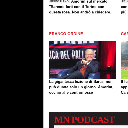
Amorim sul mercato:
PRIMO PIANO
PRI
"Saremo forti con il Torino con
cont
questa rosa. Non andrò a chiedere
più 
altri giocatori dopo una sconfitta"
FRANCO ORDINE
CA
La gigantesca lezione di Baresi non
Il l
può durate solo un giorno. Amorim,
app
occhio alle contromosse
Car
MN
PODCAST