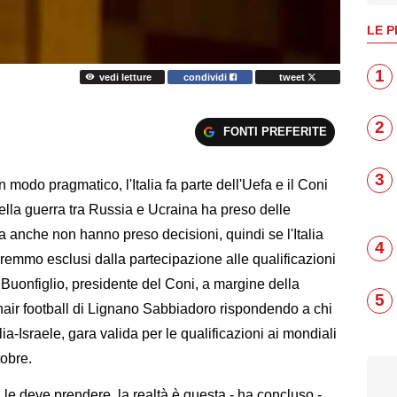
LE P
1
vedi letture
condividi
tweet
2
FONTI PREFERITE
3
odo pragmatico, l'Italia fa parte dell'Uefa e il Coni
della guerra tra Russia e Ucraina ha preso delle
a anche non hanno preso decisioni, quindi se l'Italia
4
emmo esclusi dalla partecipazione alle qualificazioni
Buonfiglio, presidente del Coni, a margine della
5
air football di Lignano Sabbiadoro rispondendo a chi
lia-Israele, gara valida per le qualificazioni ai mondiali
tobre.
 le deve prendere, la realtà è questa - ha concluso -.