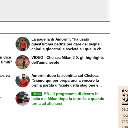
La pagella di Amorim: "Ha usato
quest'ultima partita per dare dei segnali
chiari a giocatori e società su quello che
necessità il suo Milan"
on dice
VIDEO - Chelsea-Milan 3-0, gli highlights
 limiti”
dell'amichevole
aes va
Amorim dopo la sconfitta col Chelsea:
e
"Siamo qui per prepararci a vincere la
prima partita ufficiale della stagione e
dare fiducia ai calciatori"
MN - Il programma di rientro in
NEWS
"I
Italia del Milan dopo la tournée e quando
torna ad allenarsi
06:
ricc
04/
«Ric