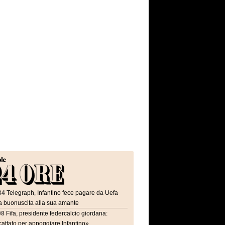
34
Telegraph, Infantino fece pagare da Uefa
a buonuscita alla sua amante
08
Fifa, presidente federcalcio giordana:
attato per appoggiare Infantino»