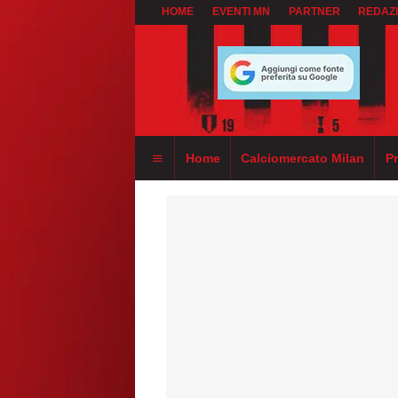
HOME
EVENTI MN
PARTNER
REDAZ
Home
Calciomercato Milan
P