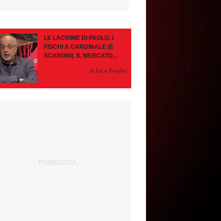
LE LACRIME DI PAOLO. I
FISCHI A CARDINALE (E
SCARONI). IL MERCATO
IMMOBILE. LEAO, SE VA
di Luca Serafini
PAZIENZA, SE RESTA È
MEGLIO