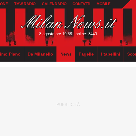
IONE
TMW RADIO
CALENDARIO
CONTATTI
MOBILE
8 agosto ore 19:58
online: 3440
rimo Piano
Da Milanello
News
Pagelle
I tabellini
Sco