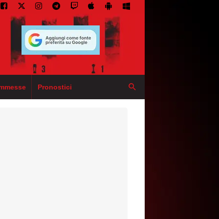
mmesse
Pronostici