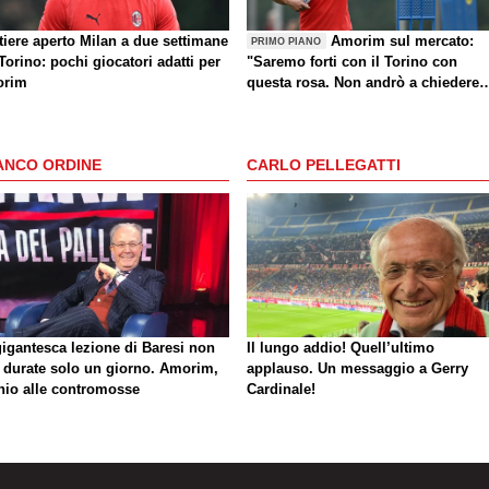
tiere aperto Milan a due settimane
Amorim sul mercato:
PRIMO PIANO
Torino: pochi giocatori adatti per
"Saremo forti con il Torino con
rim
questa rosa. Non andrò a chiedere
altri giocatori dopo una sconfitta"
ANCO ORDINE
CARLO PELLEGATTI
gigantesca lezione di Baresi non
Il lungo addio! Quell’ultimo
 durate solo un giorno. Amorim,
applauso. Un messaggio a Gerry
hio alle contromosse
Cardinale!