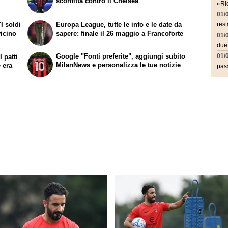
sconfitta contro il Chelsea
«Ric
01/
I soldi
Europa League, tutte le info e le date da
rest
vicino
sapere: finale il 26 maggio a Francoforte
01/
due
Google "Fonti preferite", aggiungi subito
01/
 patti
MilanNews e personalizza le tue notizie
e era
pass