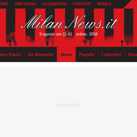
IONE
TMW RADIO
CALENDARIO
CONTATTI
MOBILE
9 agosto ore 11:41
online: 3058
rimo Piano
Da Milanello
News
Pagelle
I tabellini
Sco