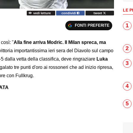
LE P
vedi letture
condividi
tweet
1
FONTI PREFERITE
 così: "
Alla fine arriva Modric. Il Milan spreca, ma
2
 vittoria importantissima ieri sera del Diavolo sul campo
 -5 dalla vetta della classifica, deve ringraziare
Luka
3
galato tre punti d'oro ai rossoneri che ad inizio ripresa,
ore con Fullkrug.
4
NATA
5