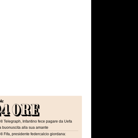
08
Telegraph, Infantino fece pagare da Uefa
a buonuscita alla sua amante
08
Fifa, presidente federcalcio giordana: