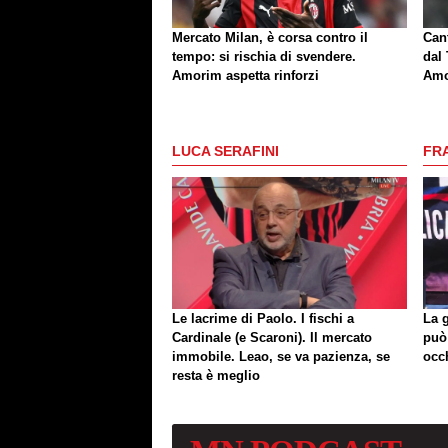
Mercato Milan, è corsa contro il
Can
tempo: si rischia di svendere.
dal 
Amorim aspetta rinforzi
Amo
LUCA SERAFINI
FR
Le lacrime di Paolo. I fischi a
La 
Cardinale (e Scaroni). Il mercato
può
immobile. Leao, se va pazienza, se
occ
resta è meglio