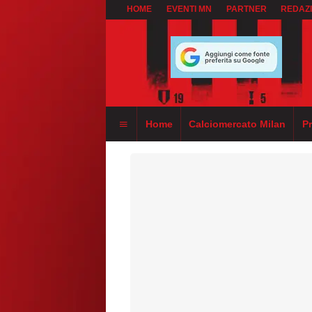
HOME
EVENTI MN
PARTNER
REDAZ
Home
Calciomercato Milan
P