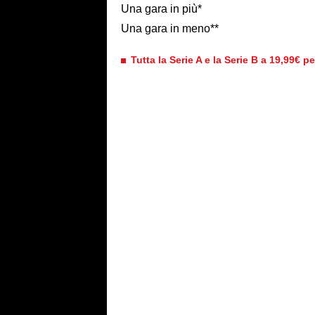
Una gara in più*
Una gara in meno**
Tutta la Serie A e la Serie B a 19,99€ p