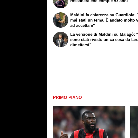
rossonera che compie 53 anni
Maldini fa chiarezza su Guardiola: "
mai stati un tema. È andato molto 
ad accettare"
La versione di Maldini su Malagò: "I
sono stati rivisti: unica cosa da far
dimettersi"
PRIMO PIANO