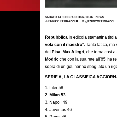
SABATO 14 FEBBRAIO 2026, 10:46
NEWS
di
ENRICO FERRAZZI
@ENRICOFERRAZZI
Repubblica
in edicola stamattina titola
vola con il maestro
". Tanta fatica, ma
del
Pisa
.
Max Allegri
, che torna così a
Modric
che con la sua rete all'85' ha re
sopra di un gol, hanno sbagliato un rig
SERIE A, LA CLASSIFICA AGGIOR
1. Inter 58
2. Milan 53
3. Napoli 49
4. Juventus 46
5. Roma 46