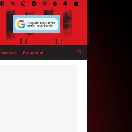
mmesse
Pronostici