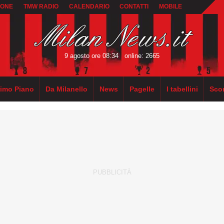
IONE
TMW RADIO
CALENDARIO
CONTATTI
MOBILE
9 agosto ore 08:34
online: 2665
rimo Piano
Da Milanello
News
Pagelle
I tabellini
Sco