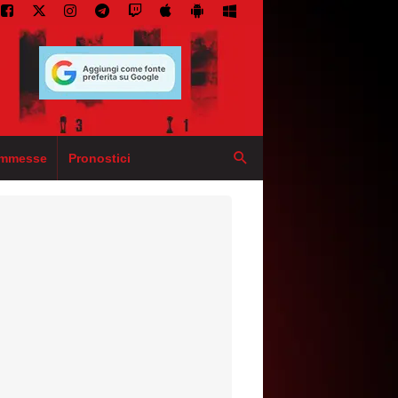
mmesse
Pronostici