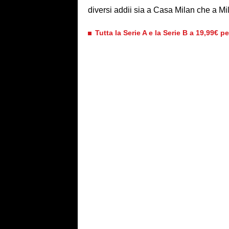
diversi addii sia a Casa Milan che a Mi
Tutta la Serie A e la Serie B a 19,99€ p