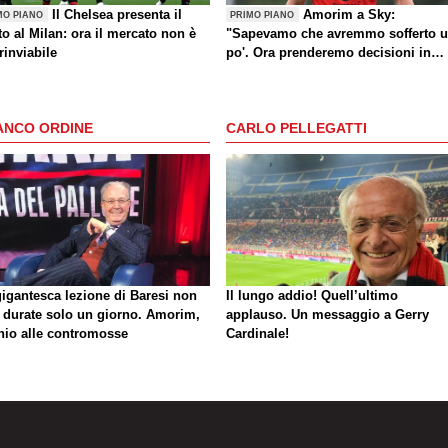
Il Chelsea presenta il
Amorim a Sky:
MO PIANO
PRIMO PIANO
o al Milan: ora il mercato non è
"Sapevamo che avremmo sofferto 
rinviabile
po'. Ora prenderemo decisioni in
settimana"
ANCO ORDINE
CARLO PELLEGATTI
gigantesca lezione di Baresi non
Il lungo addio! Quell’ultimo
 durate solo un giorno. Amorim,
applauso. Un messaggio a Gerry
hio alle contromosse
Cardinale!