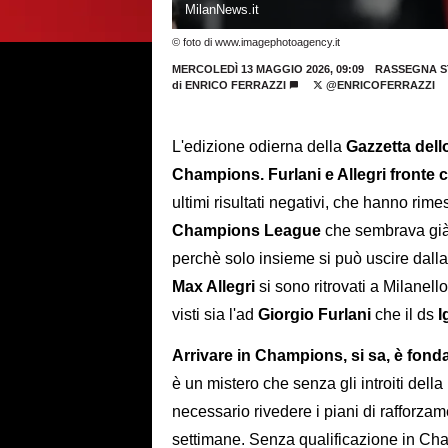
MilanNews.it
© foto di www.imagephotoagency.it
MERCOLEDÌ 13 MAGGIO 2026, 09:09
RASSEGNA S
di
ENRICO FERRAZZI
@ENRICOFERRAZZI
L'edizione odierna della
Gazzetta dell
Champions. Furlani e Allegri fronte co
ultimi risultati negativi, che hanno rim
Champions
League
che sembrava già 
perchè solo insieme si può uscire dalla c
Max Allegri
si sono ritrovati a Milanel
visti sia l'ad
Giorgio Furlani
che il ds
I
Arrivare in Champions, si sa, è fond
è un mistero che senza gli introiti de
necessario rivedere i piani di rafforza
settimane. Senza qualificazione in Cha