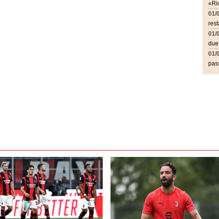
«Ric
01/
rest
01/
due
01/
pass