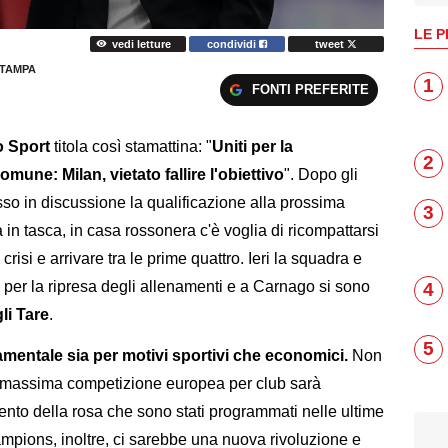
LE P
vedi letture
condividi
tweet
TAMPA
1
FONTI PREFERITE
o Sport
titola così stamattina: "
Uniti per la
2
mune: Milan, vietato fallire l'obiettivo
". Dopo gli
esso in discussione la qualificazione alla prossima
3
in tasca, in casa rossonera c'è voglia di ricompattarsi
risi e arrivare tra le prime quattro. Ieri la squadra e
lo per la ripresa degli allenamenti e a Carnago si sono
4
gli Tare
.
5
amentale sia per motivi sportivi che economici.
Non
lla massima competizione europea per club sarà
mento della rosa che sono stati programmati nelle ultime
mpions, inoltre, ci sarebbe una nuova rivoluzione e