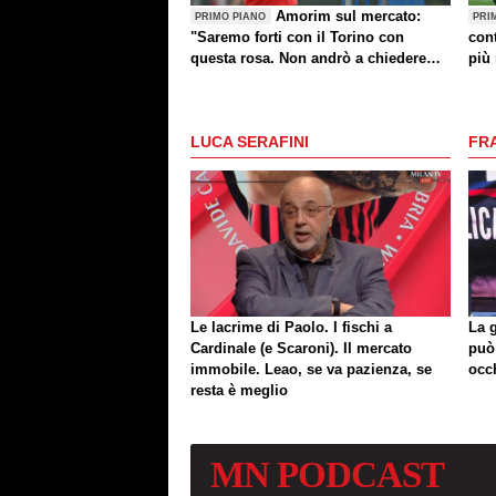
Amorim sul mercato:
PRIMO PIANO
PRI
"Saremo forti con il Torino con
cont
questa rosa. Non andrò a chiedere
più 
altri giocatori dopo una sconfitta"
LUCA SERAFINI
FR
Le lacrime di Paolo. I fischi a
La 
Cardinale (e Scaroni). Il mercato
può
immobile. Leao, se va pazienza, se
occ
resta è meglio
MN
PODCAST