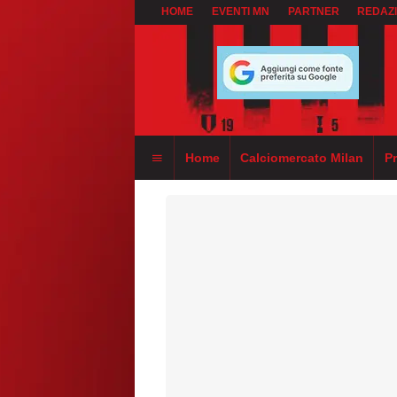
HOME
EVENTI MN
PARTNER
REDAZ
Home
Calciomercato Milan
P