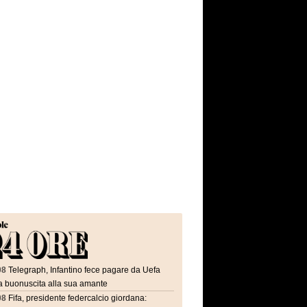
08
Telegraph, Infantino fece pagare da Uefa
a buonuscita alla sua amante
08
Fifa, presidente federcalcio giordana: