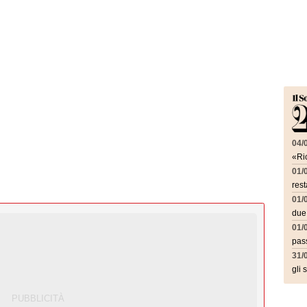
04/
«Ric
01/
rest
01/
due
01/
pass
31/
gli 