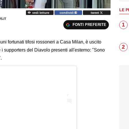
LE P
vedi letture
condividi
tweet
S.IT
1
FONTI PREFERITE
uni fortunati tifosi rossoneri a Casa Milan, è uscito
2
 i supporters del Diavolo presenti all'esterno: "Sono
".