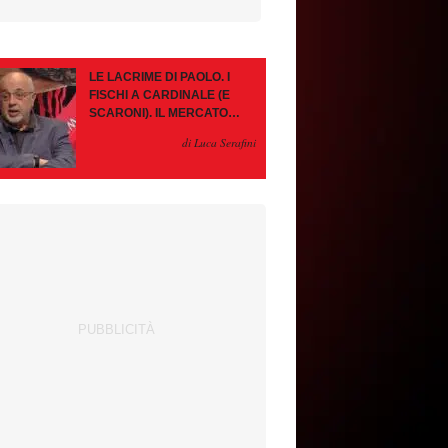
LE LACRIME DI PAOLO. I
FISCHI A CARDINALE (E
SCARONI). IL MERCATO
IMMOBILE. LEAO, SE VA
di Luca Serafini
PAZIENZA, SE RESTA È
MEGLIO