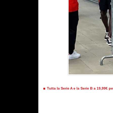
Tutta la Serie A e la Serie B a 19,99€ p