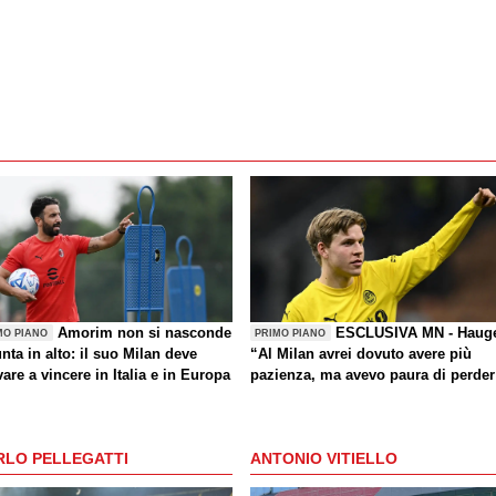
Amorim non si nasconde
ESCLUSIVA MN - Haug
MO PIANO
PRIMO PIANO
nta in alto: il suo Milan deve
“Al Milan avrei dovuto avere più
are a vincere in Italia e in Europa
pazienza, ma avevo paura di perder
la Nazionale. La crisi? Sono sicuro
che tornerete grandi. Bellissimo
segnare all’Inter con il Bodø. Torna
RLO PELLEGATTI
ANTONIO VITIELLO
un giorno? Magari. Forza Milan!”