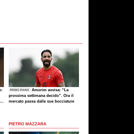
e:
Amorim avvisa: “La
PRIMO PIANO
prossima settimana decido”. Ora il
e
mercato passa dalle sue bocciature
re
PIETRO MAZZARA