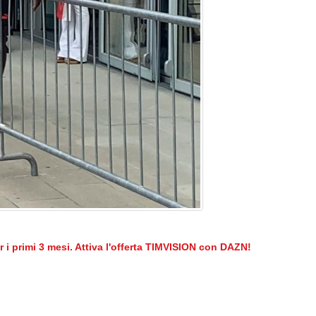
er i primi 3 mesi. Attiva l'offerta TIMVISION con DAZN!