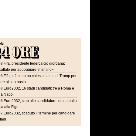
08
Fifa, presidente federcalcio giordana:
attato per appoggiare Infantino»
08
Fifa, Infantino ha chiesto l’aiuto di Trump per
are al suo posto
08
Euro2032, 16 stadi candidati: tre a Roma e
 a Napoli
08
Euro2032, stop alle candidature: ora la palla
a alla Figc
07
Euro2032, scaduto il termine per candidare
stadi