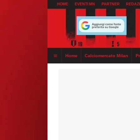
HOME
EVENTI MN
PARTNER
REDAZ
Home
Calciomercato Milan
P