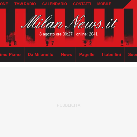
IONE
TMW RADIO
CALENDARIO
CONTATTI
MOBILE
8 agosto ore 00:27
online: 2041
rimo Piano
Da Milanello
News
Pagelle
I tabellini
Sco