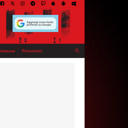
mmesse
Pronostici