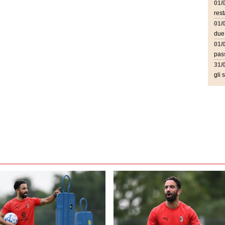
01/
rest
01/
due
01/
pass
31/
gli 