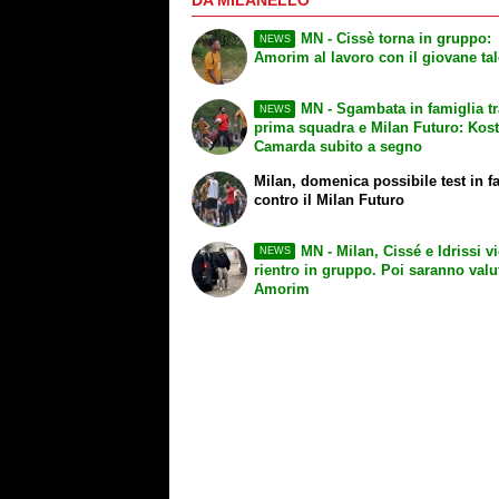
DA MILANELLO
MN - Cissè torna in gruppo:
NEWS
Amorim al lavoro con il giovane ta
MN - Sgambata in famiglia tr
NEWS
prima squadra e Milan Futuro: Kost
Camarda subito a segno
Milan, domenica possibile test in f
contro il Milan Futuro
MN - Milan, Cissé e Idrissi vi
NEWS
rientro in gruppo. Poi saranno valu
Amorim