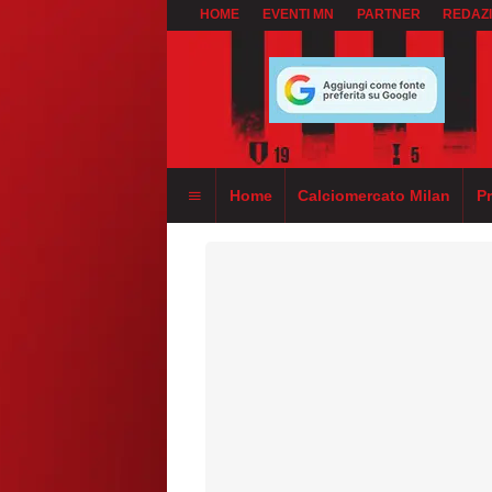
HOME
EVENTI MN
PARTNER
REDAZ
Home
Calciomercato Milan
P