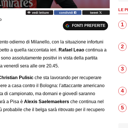
LE P
vedi letture
condividi
tweet
O
1
FONTI PREFERITE
nto odierno di Milanello, con la situazione infortuni
2
tto a quella raccontata ieri.
Rafael Leao
continua a
sono assolutamente positivi in vista della partita
a venerdì sera alle ore 20.45.
3
Christian Pulisic
che sta lavorando per recuperare
anere a casa contro il Bologna: l'attaccante americano
4
ita di campionato, ma domani e giovedì saranno
sarà a Pisa è
Alexis Saelemaekers
che continua nel
5
ù probabile che il belga sarà ritrovato per il recupero