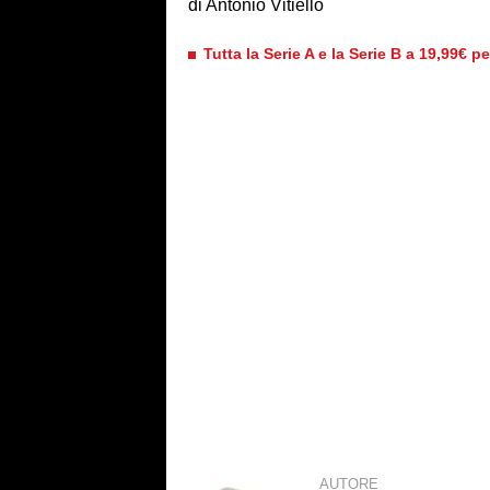
di Antonio Vitiello
Tutta la Serie A e la Serie B a 19,99€ p
AUTORE