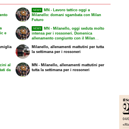
MN - Lavoro tattico oggi a
NEWS
lento
Milanello: domani sgambata con Milan
Futuro
a
MN - Milanello, oggi seduta molto
NEWS
ic e
intensa per i rossoneri. Domenica
allenamento congiunto con il Milan
Futuro a porte chiuse
amiglia
Milanello, allenamenti mattutini per tutta
la settimana per i rossoneri
cini al
MN - Milanello, allenamenti mattutini per
tati da
tutta la settimana per i rossoneri
04/
«Ric