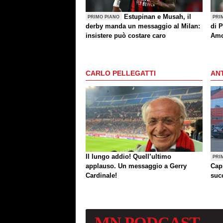
Estupinan e Musah, il
PRIMO PIANO
PRI
derby manda un messaggio al Milan:
di P
insistere può costare caro
Amo
(an
CARLO PELLEGATTI
ANT
Il lungo addio! Quell’ultimo
PRI
applauso. Un messaggio a Gerry
Cap
Cardinale!
succ
MN
PODCAST