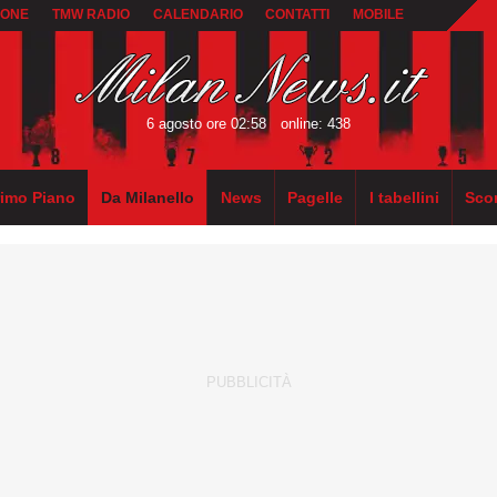
IONE
TMW RADIO
CALENDARIO
CONTATTI
MOBILE
6 agosto ore 02:58
online: 438
rimo Piano
Da Milanello
News
Pagelle
I tabellini
Sco