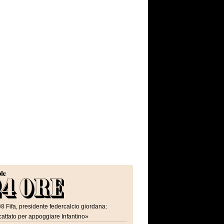
08
Fifa, presidente federcalcio giordana:
attato per appoggiare Infantino»