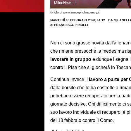
MilanNews.it
© foto di www.imagephotoagency.it
MARTEDÌ 10 FEBBRAIO 2026, 14:12
DA MILANELL
di
FRANCESCO FINULLI
Non ci sono grosse novità dall'allename
che rimane pressochè la medesima rispe
lavorare in gruppo
e dunque i segnali 
contro il Pisa che si giocherà in Toscan
Continua invece il
lavoro a parte per 
dalla borsite che lo ha costretto a rim
potrebbe essere recuperato per la part
giornate decisive. Chi difficilmente ci 
suo lavoro individuale di recupero: è pi
del 18 febbraio contro il Como.