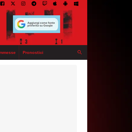
mmesse
Pronostici