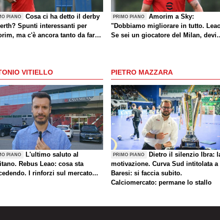
Cosa ci ha detto il derby
Amorim a Sky:
MO PIANO
PRIMO PIANO
erth? Spunti interessanti per
"Dobbiamo migliorare in tutto. Lea
rim, ma c'è ancora tanto da fare
Se sei un giocatore del Milan, devi
che sul mercato)
divertirti"
ONIO VITIELLO
PIETRO MAZZARA
L'ultimo saluto al
Dietro il silenzio Ibra: l
MO PIANO
PRIMO PIANO
itano. Rebus Leao: cosa sta
motivazione. Curva Sud intitolata a
edendo. I rinforzi sul mercato...
Baresi: si faccia subito.
Calciomercato: permane lo stallo