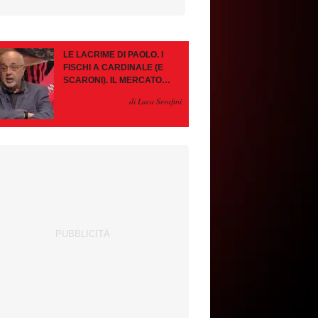
LE LACRIME DI PAOLO. I
FISCHI A CARDINALE (E
SCARONI). IL MERCATO
IMMOBILE. LEAO, SE VA
di Luca Serafini
PAZIENZA, SE RESTA È
MEGLIO