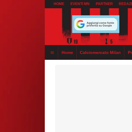
HOME
EVENTI MN
PARTNER
REDAZ
Home
Calciomercato Milan
P