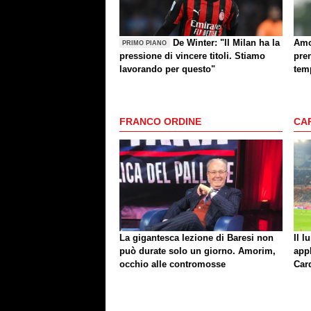
De Winter: "Il Milan ha la
Amo
PRIMO PIANO
pressione di vincere titoli. Stiamo
pren
lavorando per questo"
temp
cos
FRANCO ORDINE
CA
La gigantesca lezione di Baresi non
Il l
può durate solo un giorno. Amorim,
app
occhio alle contromosse
Car