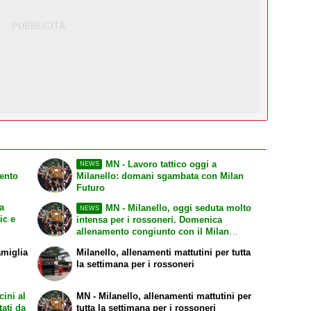
MN - Lavoro tattico oggi a
NEWS
lento
Milanello: domani sgambata con Milan
Futuro
a
MN - Milanello, oggi seduta molto
NEWS
ic e
intensa per i rossoneri. Domenica
allenamento congiunto con il Milan
Futuro a porte chiuse
amiglia
Milanello, allenamenti mattutini per tutta
la settimana per i rossoneri
cini al
MN - Milanello, allenamenti mattutini per
tati da
tutta la settimana per i rossoneri