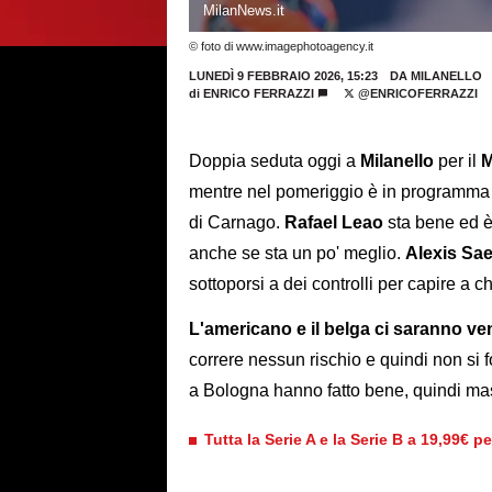
MilanNews.it
© foto di www.imagephotoagency.it
LUNEDÌ 9 FEBBRAIO 2026, 15:23
DA MILANELLO
di
ENRICO FERRAZZI
@ENRICOFERRAZZI
Doppia seduta oggi a
Milanello
per il
M
mentre nel pomeriggio è in programma 
di Carnago.
Rafael
Leao
sta bene ed 
anche se sta un po' meglio.
Alexis Sa
sottoporsi a dei controlli per capire a c
L'americano e il belga ci saranno ve
correre nessun rischio e quindi non si fo
a Bologna hanno fatto bene, quindi mas
Tutta la Serie A e la Serie B a 19,99€ p