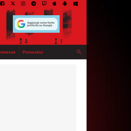
mmesse
Pronostici