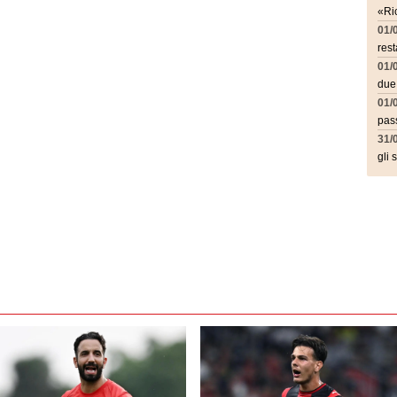
«Ric
01/
rest
01/
due
01/
pass
31/
gli 