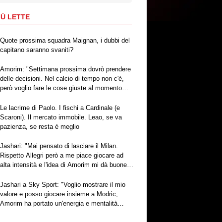
IÙ LETTE
Quote prossima squadra Maignan, i dubbi del
capitano saranno svaniti?
Amorim: "Settimana prossima dovrò prendere
delle decisioni. Nel calcio di tempo non c'è,
però voglio fare le cose giuste al momento
giusto"
Le lacrime di Paolo. I fischi a Cardinale (e
Scaroni). Il mercato immobile. Leao, se va
pazienza, se resta è meglio
Jashari: "Mai pensato di lasciare il Milan.
Rispetto Allegri però a me piace giocare ad
alta intensità e l'idea di Amorim mi dà buone
sensazioni"
Jashari a Sky Sport: "Voglio mostrare il mio
valore e posso giocare insieme a Modric,
Amorim ha portato un'energia e mentalità
diversa"