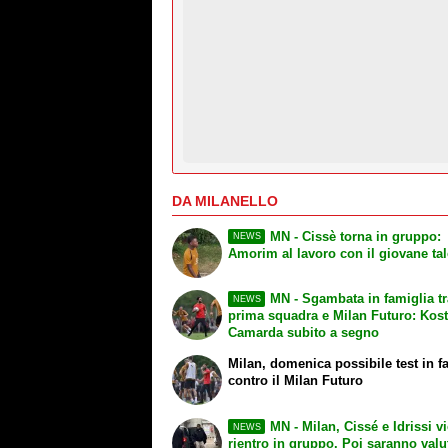
DA MILANELLO
MN - Cissè torna in gruppo:
NEWS
Amorim al lavoro con il giovane ta
MN - Sgambata in famiglia tr
NEWS
prima squadra e Milan Futuro: Kost
Camarda subito a segno
Milan, domenica possibile test in f
contro il Milan Futuro
MN - Milan, Cissé e Idrissi vi
NEWS
rientro in gruppo. Poi saranno valu