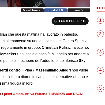
LE P
vedi letture
condividi
tweet
1
FONTI PREFERITE
2
ilan
che questa mattina ha lavorato in palestra,
un allenamento su uno dei campi del Centro Sportivo
è regolarmente in gruppo,
Christian
Pulisic
invece no,
3
elemaekers
ha lasciato poco fa Milanello per andare a
he punto è il recupero dell'adduttore. Lo riferisce
Sky
.
4
nerdì contro il Pisa? Massimiliano Allegri
non vuole
rzerà il loro ritorno in campo. Le alternative ci sono e
sima fiducia in loro.
5
er i primi 3 mesi. Attiva l'offerta TIMVISION con DAZN!