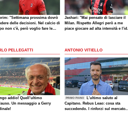
rim: "Settimana prossima dovrò
Jashari: "Mai pensato di lasciare il
dere delle decisioni. Nel calcio di
Milan. Rispetto Allegri però a me
o non c'è, però voglio fare le
piace giocare ad alta intensità e l'id
e giuste al momento giusto"
di Amorim mi dà buone sensazioni
RLO PELLEGATTI
ANTONIO VITIELLO
ungo addio! Quell’ultimo
L'ultimo saluto al
PRIMO PIANO
lauso. Un messaggio a Gerry
Capitano. Rebus Leao: cosa sta
dinale!
succedendo. I rinforzi sul mercato..