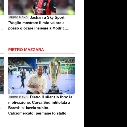
Jashari a Sky Sport:
PRIMO PIANO
"Voglio mostrare il mio valore e
ea
posso giocare insieme a Modric,
"
Amorim ha portato un'energia e
mentalità diversa"
PIETRO MAZZARA
Dietro il silenzio Ibra: la
PRIMO PIANO
motivazione. Curva Sud intitolata a
.
Baresi: si faccia subito.
Calciomercato: permane lo stallo