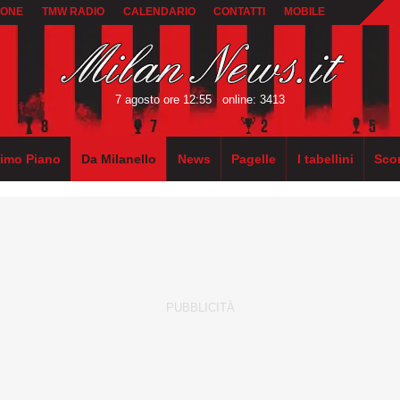
IONE
TMW RADIO
CALENDARIO
CONTATTI
MOBILE
7 agosto ore 12:55
online: 3413
rimo Piano
Da Milanello
News
Pagelle
I tabellini
Sco