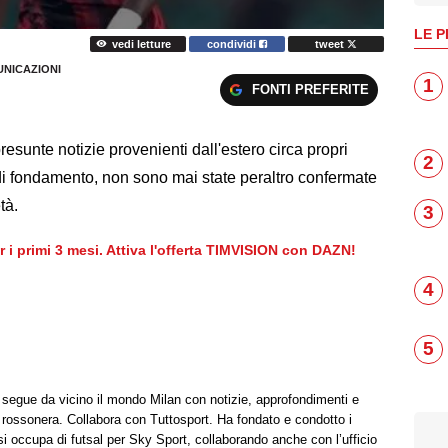
LE P
vedi letture
condividi
tweet
UNICAZIONI
1
FONTI PREFERITE
sunte notizie provenienti dall'estero circa propri
2
e di fondamento, non sono mai state peraltro confermate
tà.
3
er i primi 3 mesi. Attiva l'offerta TIMVISION con DAZN!
4
5
t segue da vicino il mondo Milan con notizie, approfondimenti e
à rossonera. Collabora con Tuttosport. Ha fondato e condotto i
i occupa di futsal per Sky Sport, collaborando anche con l’ufficio