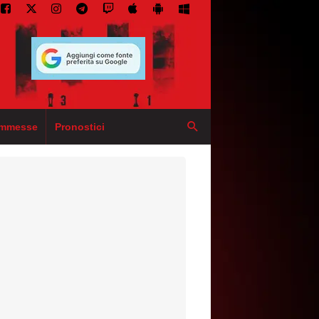
mmesse
Pronostici