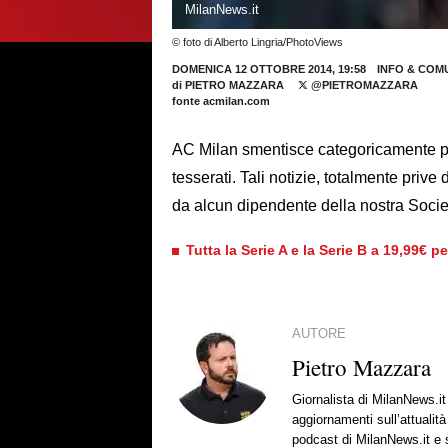
MilanNews.it
© foto di Alberto Lingria/PhotoViews
DOMENICA 12 OTTOBRE 2014, 19:58
INFO & COM
di
PIETRO MAZZARA
@PIETROMAZZARA
fonte acmilan.com
AC Milan smentisce categoricamente pre
tesserati. Tali notizie, totalmente priv
da alcun dipendente della nostra Socie
Tutta la Serie A e la Serie B a 19,99€ p
AUTORE
Pietro Mazzara
Giornalista di MilanNews.i
aggiornamenti sull’attualit
podcast di MilanNews.it e s