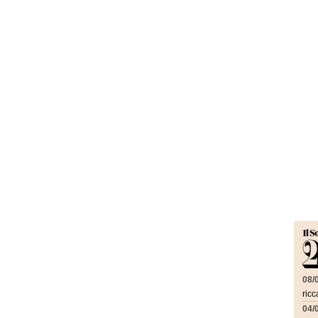
08/
ricc
04/