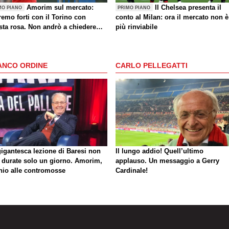
Amorim sul mercato:
Il Chelsea presenta il
MO PIANO
PRIMO PIANO
emo forti con il Torino con
conto al Milan: ora il mercato non è
sta rosa. Non andrò a chiedere
più rinviabile
i giocatori dopo una sconfitta"
ANCO ORDINE
CARLO PELLEGATTI
gigantesca lezione di Baresi non
Il lungo addio! Quell’ultimo
 durate solo un giorno. Amorim,
applauso. Un messaggio a Gerry
hio alle contromosse
Cardinale!