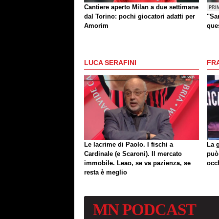
Cantiere aperto Milan a due settimane
PRI
dal Torino: pochi giocatori adatti per
"Sar
Amorim
que
altr
LUCA SERAFINI
FR
Le lacrime di Paolo. I fischi a
La 
Cardinale (e Scaroni). Il mercato
può
immobile. Leao, se va pazienza, se
occ
resta è meglio
MN
PODCAST