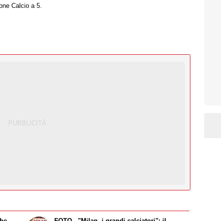
one Calcio a 5.
che
FOTO - "Milan, i grandi calciatori": il