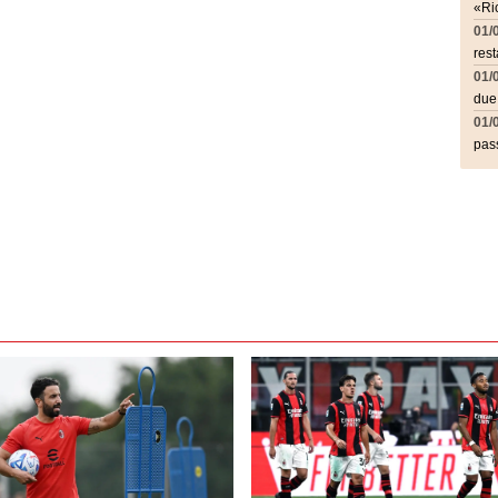
«Ric
01/
rest
01/
due
01/
pass