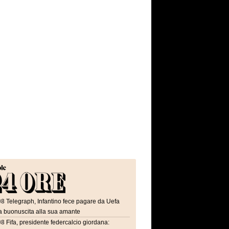
08
Telegraph, Infantino fece pagare da Uefa
a buonuscita alla sua amante
08
Fifa, presidente federcalcio giordana: