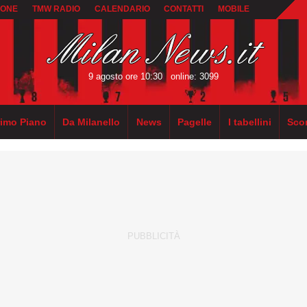
IONE
TMW RADIO
CALENDARIO
CONTATTI
MOBILE
9 agosto ore 10:30
online: 3099
rimo Piano
Da Milanello
News
Pagelle
I tabellini
Sco