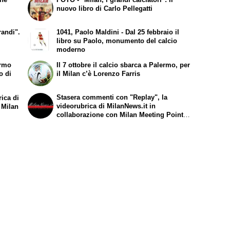
nuovo libro di Carlo Pellegatti
randi".
1041, Paolo Maldini - Dal 25 febbraio il
libro su Paolo, monumento del calcio
moderno
ermo
Il 7 ottobre il calcio sbarca a Palermo, per
o di
il Milan c’è Lorenzo Farris
Stasera commenti con "Replay", la
rica di
videorubrica di MilanNews.it in
 Milan
collaborazione con Milan Meeting Point: i
dettagli