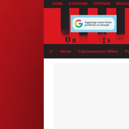
HOME
EVENTI MN
PARTNER
REDAZ
Home
Calciomercato Milan
P