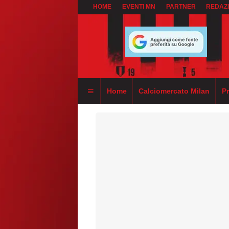
HOME
EVENTI MN
PARTNER
REDAZ
Home
Calciomercato Milan
P