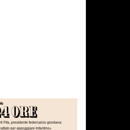
08
Fifa, presidente federcalcio giordana:
attato per appoggiare Infantino»