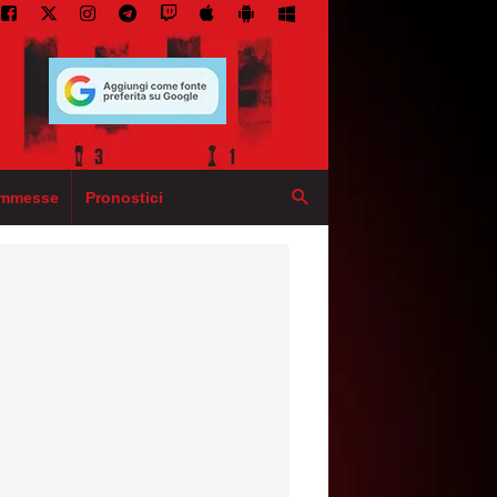
mmesse
Pronostici