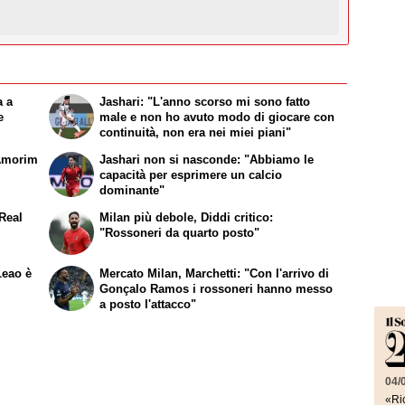
a a
Jashari: "L'anno scorso mi sono fatto
e
male e non ho avuto modo di giocare con
continuità, non era nei miei piani"
 Amorim
Jashari non si nasconde: "Abbiamo le
capacità per esprimere un calcio
dominante"
 Real
Milan più debole, Diddi critico:
"Rossoneri da quarto posto"
Leao è
Mercato Milan, Marchetti: "Con l'arrivo di
Gonçalo Ramos i rossoneri hanno messo
a posto l'attacco"
04/
«Ric