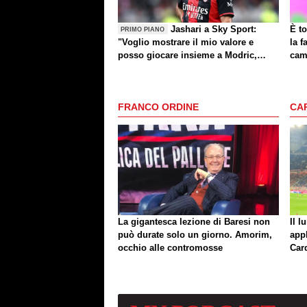
Jashari a Sky Sport:
È to
PRIMO PIANO
"Voglio mostrare il mio valore e
la f
posso giocare insieme a Modric,
cam
Amorim ha portato un'energia e
mentalità diversa"
FRANCO ORDINE
CA
La gigantesca lezione di Baresi non
Il l
può durate solo un giorno. Amorim,
app
occhio alle contromosse
Car