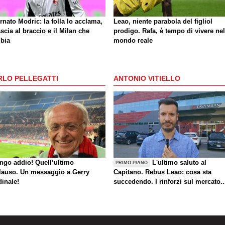
rnato Modric: la folla lo acclama,
Leao, niente parabola del figliol
ascia al braccio e il Milan che
prodigo. Rafa, è tempo di vivere nel
bia
mondo reale
RLO PELLEGATTI
ANTONIO VITIELLO
ungo addio! Quell’ultimo
L'ultimo saluto al
PRIMO PIANO
lauso. Un messaggio a Gerry
Capitano. Rebus Leao: cosa sta
dinale!
succedendo. I rinforzi sul mercato..