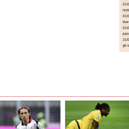
01/
rest
01/
due
01/
pass
31/
gli 