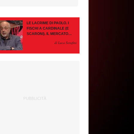
LE LACRIME DI PAOLO. I
FISCHI A CARDINALE (E
SCARONI). IL MERCATO
IMMOBILE. LEAO, SE VA
di Luca Serafini
PAZIENZA, SE RESTA È
MEGLIO