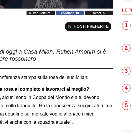
LE P
vedi letture
condividi
tweet
1
FONTI PREFERITE
2
di oggi a Casa Milan, Ruben Amorim si è
ore rossonero
3
onferenza stampa sulla rosa del suo Milan:
4
a rosa al completo e lavorarci al meglio?
ri, alcuni sono in Coppa del Mondo e altri devono
5
 molto tranquillo. Ho la conoscenza sui giocatori, ma
a deadline sul mercato voglio allenare i miei
tivi anche con la squadra attuale".