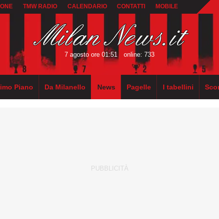
IONE
TMW RADIO
CALENDARIO
CONTATTI
MOBILE
7 agosto ore 01:51
online: 733
rimo Piano
Da Milanello
News
Pagelle
I tabellini
Sco