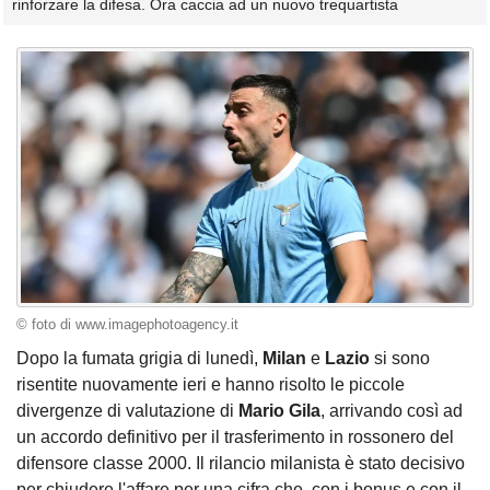
rinforzare la difesa. Ora caccia ad un nuovo trequartista
© foto di www.imagephotoagency.it
Dopo la fumata grigia di lunedì,
Milan
e
Lazio
si sono
risentite nuovamente ieri e hanno risolto le piccole
divergenze di valutazione di
Mario Gila
, arrivando così ad
un accordo definitivo per il trasferimento in rossonero del
difensore classe 2000. Il rilancio milanista è stato decisivo
per chiudere l'affare per una cifra che, con i bonus e con il