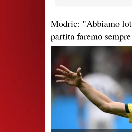
Modric: "Abbiamo lott
partita faremo sempre