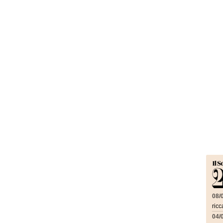
08/
ricc
04/