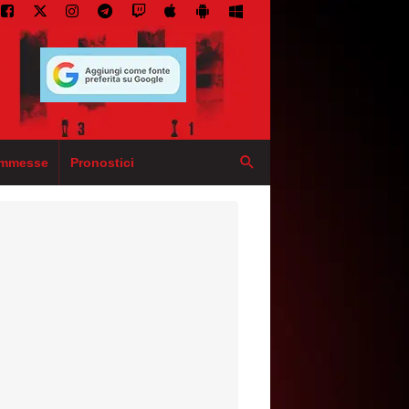
mmesse
Pronostici