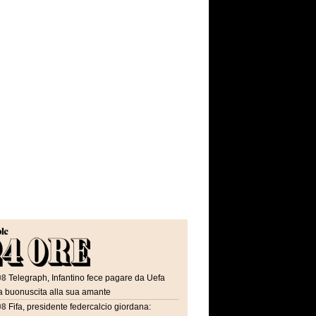
08
Telegraph, Infantino fece pagare da Uefa
a buonuscita alla sua amante
08
Fifa, presidente federcalcio giordana: