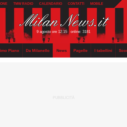
IONE
TMW RADIO
CALENDARIO
CONTATTI
MOBILE
9 agosto ore 12:15
online: 3181
rimo Piano
Da Milanello
News
Pagelle
I tabellini
Sco