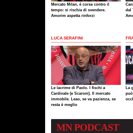
Mercato Milan, è corsa contro il
Can
tempo: si rischia di svendere.
dal 
Amorim aspetta rinforzi
Amo
LUCA SERAFINI
FR
Le lacrime di Paolo. I fischi a
La 
Cardinale (e Scaroni). Il mercato
può
immobile. Leao, se va pazienza, se
occ
resta è meglio
MN
PODCAST