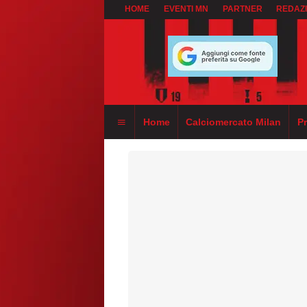
HOME
EVENTI MN
PARTNER
REDAZ
Home
Calciomercato Milan
P