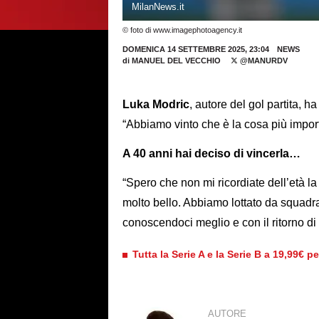
MilanNews.it
© foto di www.imagephotoagency.it
DOMENICA 14 SETTEMBRE 2025, 23:04
NEWS
di
MANUEL DEL VECCHIO
@MANURDV
Luka Modric
, autore del gol partita, 
“Abbiamo vinto che è la cosa più import
A 40 anni hai deciso di vincerla…
“Spero che non mi ricordiate dell’età l
molto bello. Abbiamo lottato da squadr
conoscendoci meglio e con il ritorno di 
Tutta la Serie A e la Serie B a 19,99€ p
AUTORE