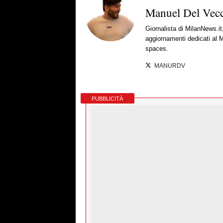
Manuel Del Vec
Giornalista di MilanNews.it
aggiornamenti dedicati al M
spaces.
MANURDV
PUBBLICITÀ