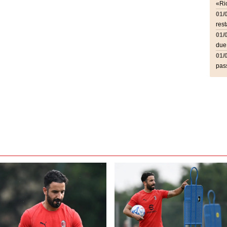
«Ric
01/
rest
01/
due
01/
pass