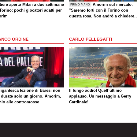
tiere aperto Milan a due settimane
Amorim sul mercato:
PRIMO PIANO
Torino: pochi giocatori adatti per
"Saremo forti con il Torino con
rim
questa rosa. Non andrò a chiedere
altri giocatori dopo una sconfitta"
ANCO ORDINE
CARLO PELLEGATTI
gigantesca lezione di Baresi non
Il lungo addio! Quell’ultimo
 durate solo un giorno. Amorim,
applauso. Un messaggio a Gerry
hio alle contromosse
Cardinale!