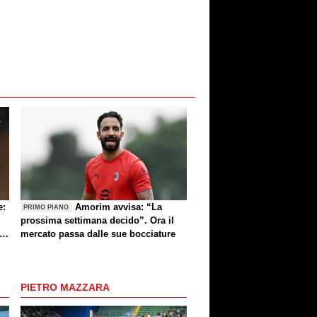
e:
Amorim avvisa: “La
PRIMO PIANO
prossima settimana decido”. Ora il
e
mercato passa dalle sue bocciature
re
PIETRO MAZZARA