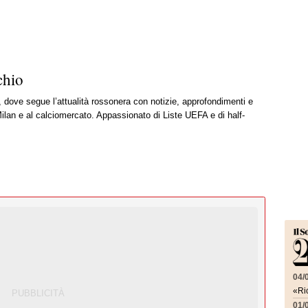
chio
, dove segue l’attualità rossonera con notizie, approfondimenti e
ilan e al calciomercato. Appassionato di Liste UEFA e di half-
04/
«Ric
01/