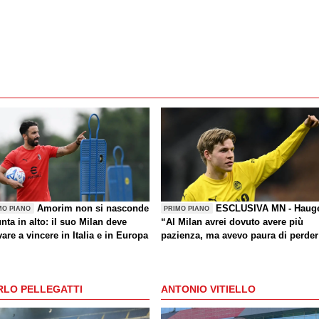
Amorim non si nasconde
ESCLUSIVA MN - Haug
MO PIANO
PRIMO PIANO
nta in alto: il suo Milan deve
“Al Milan avrei dovuto avere più
are a vincere in Italia e in Europa
pazienza, ma avevo paura di perder
la Nazionale. La crisi? Sono sicuro
che tornerete grandi. Bellissimo
segnare all’Inter con il Bodø. Torna
RLO PELLEGATTI
ANTONIO VITIELLO
un giorno? Magari. Forza Milan!”