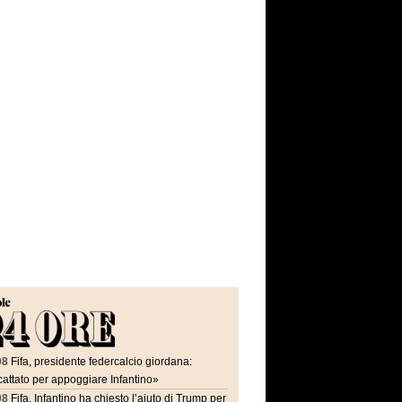
08
Fifa, presidente federcalcio giordana:
attato per appoggiare Infantino»
08
Fifa, Infantino ha chiesto l’aiuto di Trump per