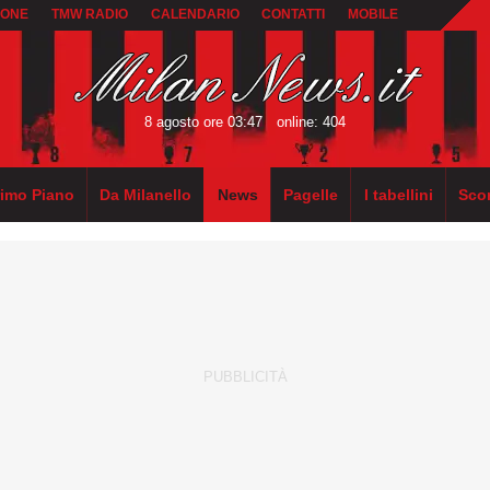
IONE
TMW RADIO
CALENDARIO
CONTATTI
MOBILE
8 agosto ore 03:47
online: 404
rimo Piano
Da Milanello
News
Pagelle
I tabellini
Sco