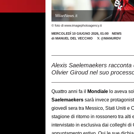
MilanNews.it
© foto di www.imagephotoagency.it
MERCOLEDÌ 10 GIUGNO 2026, 01:00
NEWS
di
MANUEL DEL VECCHIO
@MANURDV
Alexis Saelemaekers racconta 
Olivier Giroud nel suo process
Quattro anni fa il
Mondiale
lo aveva sol
Saelemaekers
sarà invece protagonist
giovedì sera tra Messico, Stati Uniti e 
stagione di ritorno in rossonero tra alti
intervistato in esclusiva dai colleghi d
appuntamento estivo. Qui le sue dichi