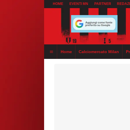
HOME
EVENTI MN
PARTNER
REDAZ
Home
Calciomercato Milan
P