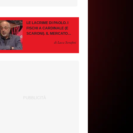
LE LACRIME DI PAOLO. I
FISCHI A CARDINALE (E
SCARONI). IL MERCATO
IMMOBILE. LEAO, SE VA
di Luca Serafini
PAZIENZA, SE RESTA È
MEGLIO