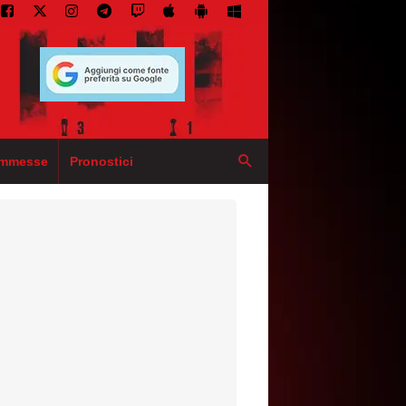
mmesse
Pronostici