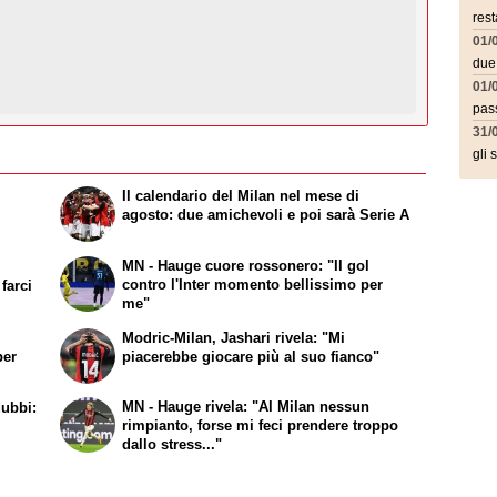
rest
01/
due
01/
pass
31/
gli 
r
Il calendario del Milan nel mese di
i
agosto: due amichevoli e poi sarà Serie A
MN - Hauge cuore rossonero: "Il gol
contro l'Inter momento bellissimo per
farci
me"
Modric-Milan, Jashari rivela: "Mi
per
piacerebbe giocare più al suo fianco"
MN - Hauge rivela: "Al Milan nessun
dubbi:
rimpianto, forse mi feci prendere troppo
dallo stress..."