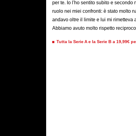
per te. Io l'ho sentito subito e secondo
ruolo nei miei confronti: è stato molto n
andavo oltre il limite e lui mi rimette
Abbiamo avuto molto rispetto reciproco.
Tutta la Serie A e la Serie B a 19,99€ p