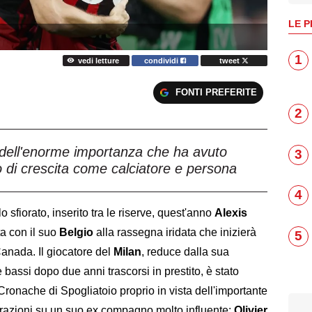
LE P
1
vedi letture
condividi
tweet
FONTI PREFERITE
2
dell'enorme importanza che ha avuto
3
o di crescita come calciatore e persona
4
o sfiorato, inserito tra le riserve, quest'anno
Alexis
a con il suo
Belgio
alla rassegna iridata che inizierà
5
Canada. Il giocatore del
Milan
, reduce dalla sua
 e bassi dopo due anni trascorsi in prestito, è stato
i Cronache di Spogliatoio proprio in vista dell'importante
arazioni su un suo ex compagno molto influente:
Olivier