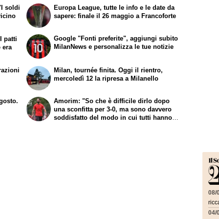
I soldi
Europa League, tutte le info e le date da
vicino
sapere: finale il 26 maggio a Francoforte
Google "Fonti preferite", aggiungi subito
 patti
MilanNews e personalizza le tue notizie
e era
razioni
Milan, tournée finita. Oggi il rientro,
mercoledì 12 la ripresa a Milanello
agosto.
Amorim: "So che è difficile dirlo dopo
una sconfitta per 3-0, ma sono davvero
soddisfatto del modo in cui tutti hanno
lavorato"
08/
ricc
04/