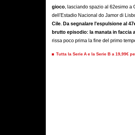
gioco
, lasciando spazio al 62esimo a 
dell'Estadio Nacional do Jamor di Lis
Cile
.
Da segnalare l'espulsione al 47
brutto episodio: la manata in faccia
rissa poco prima la fine del primo temp
Tutta la Serie A e la Serie B a 19,99€ p