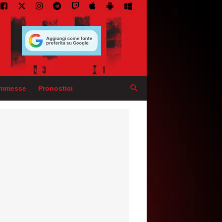
mmesse
Pronostici