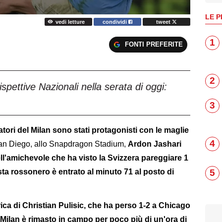
LE P
vedi letture
condividi
tweet
1
FONTI PREFERITE
2
spettive Nazionali nella serata di oggi:
3
atori del Milan sono stati protagonisti con le maglie
4
 San Diego, allo Snapdragon Stadium,
Ardon Jashari
ll'amichevole che ha visto la Svizzera pareggiare 1
ista rossonero è entrato al minuto 71 al posto di
5
ca di Christian Pulisic, che ha perso 1-2 a Chicago
 Milan è rimasto in campo per poco più di un'ora di