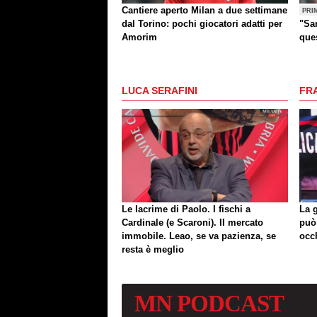
Cantiere aperto Milan a due settimane
PRI
dal Torino: pochi giocatori adatti per
"Sar
Amorim
que
altr
LUCA SERAFINI
FR
Le lacrime di Paolo. I fischi a
La 
Cardinale (e Scaroni). Il mercato
può
immobile. Leao, se va pazienza, se
occ
resta è meglio
MN
PODCAST