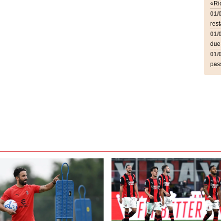
«Ric
01/
rest
01/
due
01/
pass