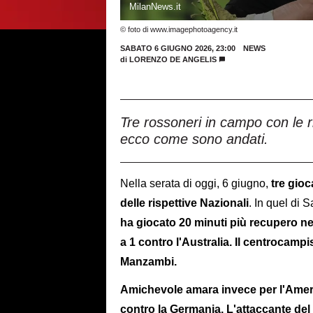
MilanNews.it
© foto di www.imagephotoagency.it
SABATO 6 GIUGNO 2026, 23:00
NEWS
di
LORENZO DE ANGELIS
Tre rossoneri in campo con le ri
ecco come sono andati.
Nella serata di oggi, 6 giugno,
tre gioc
delle rispettive Nazionali
. In quel di
ha giocato 20 minuti più recupero ne
a 1 contro l'Australia. Il centrocamp
Manzambi.
Amichevole amara invece per l'Ameri
contro la Germania. L'attaccante del