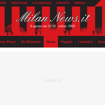
IONE
TMW RADIO
CALENDARIO
CONTATTI
MOBILE
9 agosto ore 10:19
online: 2959
rimo Piano
Da Milanello
News
Pagelle
I tabellini
Sco