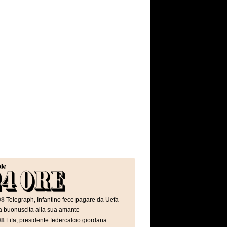
08
Telegraph, Infantino fece pagare da Uefa
a buonuscita alla sua amante
08
Fifa, presidente federcalcio giordana: