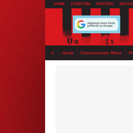
HOME
EVENTI MN
PARTNER
REDAZ
Home
Calciomercato Milan
P