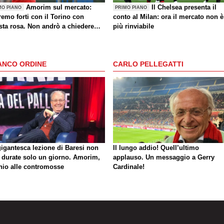
Amorim sul mercato:
Il Chelsea presenta il
MO PIANO
PRIMO PIANO
emo forti con il Torino con
conto al Milan: ora il mercato non è
sta rosa. Non andrò a chiedere
più rinviabile
i giocatori dopo una sconfitta"
ANCO ORDINE
CARLO PELLEGATTI
gigantesca lezione di Baresi non
Il lungo addio! Quell’ultimo
 durate solo un giorno. Amorim,
applauso. Un messaggio a Gerry
hio alle contromosse
Cardinale!