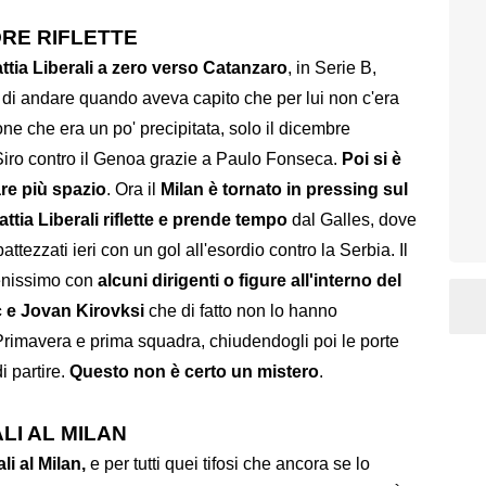
ORE RIFLETTE
attia Liberali a zero verso Catanzaro
, in Serie B,
 di andare quando aveva capito che per lui non c'era
ne che era un po' precipitata, solo il dicembre
Siro contro il Genoa grazie a Paulo Fonseca.
Poi si è
vare più spazio
. Ora il
Milan è tornato in pressing sul
ttia Liberali riflette e prende tempo
dal Galles, dove
attezzati ieri con un gol all'esordio contro la Serbia. Il
 benissimo con
alcuni dirigenti o figure all'interno del
c e Jovan Kirovksi
che di fatto non lo hanno
 Primavera e prima squadra, chiudendogli poi le porte
i partire.
Questo non è certo un mistero
.
LI AL MILAN
li al Milan,
e per tutti quei tifosi che ancora se lo