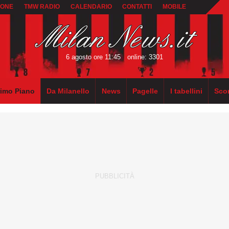
IONE
TMW RADIO
CALENDARIO
CONTATTI
MOBILE
6 agosto ore 11:45
online: 3301
rimo Piano
Da Milanello
News
Pagelle
I tabellini
Sco