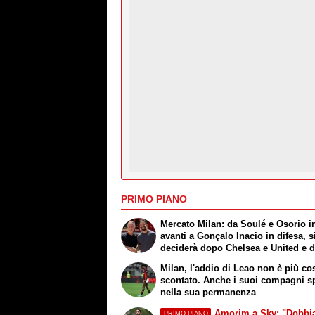
PRIMO PIANO
Mercato Milan: da Soulé e Osorio i
avanti a Gonçalo Inacio in difesa, s
deciderà dopo Chelsea e United e 
cessioni. La situazione
Milan, l'addio di Leao non è più co
scontato. Anche i suoi compagni s
nella sua permanenza
Amorim a Sky: "Dobb
PRIMO PIANO