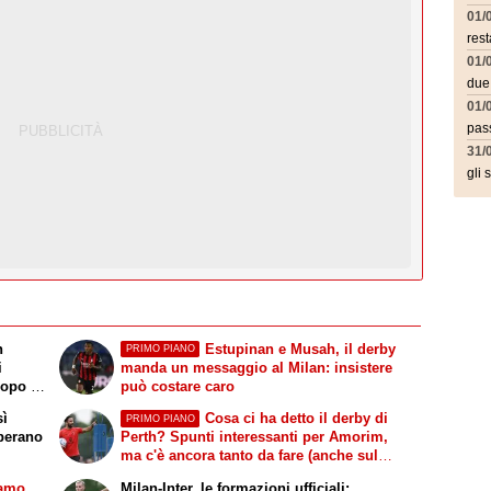
01/
rest
01/
due
01/
pass
31/
gli 
n
Estupinan e Musah, il derby
PRIMO PIANO
i
manda un messaggio al Milan: insistere
dopo le
può costare caro
sì
Cosa ci ha detto il derby di
PRIMO PIANO
perano
Perth? Spunti interessanti per Amorim,
ma c'è ancora tanto da fare (anche sul
mercato)
iamo
Milan-Inter, le formazioni ufficiali: