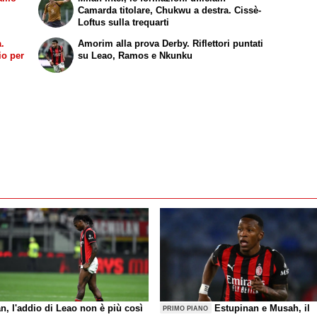
n
Camarda titolare, Chukwu a destra. Cissè-
Loftus sulla trequarti
a.
Amorim alla prova Derby. Riflettori puntati
io per
su Leao, Ramos e Nkunku
n, l'addio di Leao non è più così
Estupinan e Musah, il
PRIMO PIANO