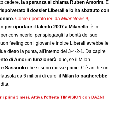
to cedere,
la speranza si chiama Ruben Amorim
. È
rispolverato il dossier Liberali e lo ha sbattuto con
sonero
.
Come riportato ieri da
MilanNews.it
,
o per riportare il talento 2007 a Milanello
: è in
i per convincerlo, per spiegargli la bontà del suo
n feeling con i giovani e inoltre Liberali avrebbe le
due dietro la punta, all'interno del 3-4-2-1. Da capire
ento di Amorim funzionerà
; due, se il Milan
 e Sassuolo
che si sono mosse prime. C'è anche un
ausola da 6 milioni di euro, il
Milan lo pagherebbe
dita.
er i primi 3 mesi. Attiva l'offerta TIMVISION con DAZN!