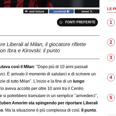
LE P
vedi letture
condividi
tweet
1
FONTI PREFERITE
2
 Liberali al Milan, il giocatore riflette
n Ibra e Kirovski: il punto
3
utava così il Milan
: "Dopo più di 10 anni passati
ci. È arrivato il momento di salutarci e di scrivere un
4
ie di tutto Milan". L'inizio e la fine di un
lungo
o aveva accolto per oltre 10 anni tra il Centro
 si potrebbero tramutare in un semplice "arrivederci",
5
 Ruben Amorim sta spingendo per riportare Liberali
no
. Ma la situazione è più complessa di così.
Il punto
.