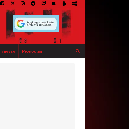
mmesse
Pronostici