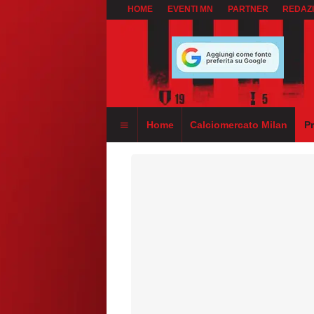
HOME
EVENTI MN
PARTNER
REDAZ
Home
Calciomercato Milan
P