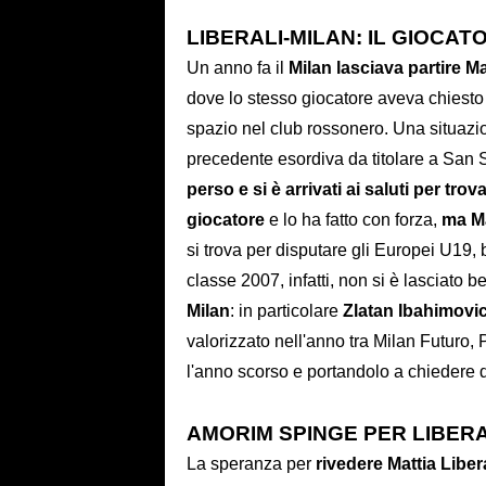
LIBERALI-MILAN: IL GIOCAT
Un anno fa il
Milan lasciava partire M
dove lo stesso giocatore aveva chiesto
spazio nel club rossonero. Una situazio
precedente esordiva da titolare a San 
perso e si è arrivati ai saluti per tro
giocatore
e lo ha fatto con forza,
ma Ma
si trova per disputare gli Europei U19, b
classe 2007, infatti, non si è lasciato
Milan
: in particolare
Zlatan Ibahimovi
valorizzato nell'anno tra Milan Futuro,
l'anno scorso e portandolo a chiedere d
AMORIM SPINGE PER LIBERA
La speranza per
rivedere Mattia Libera