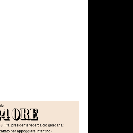
08
Fifa, presidente federcalcio giordana:
attato per appoggiare Infantino»