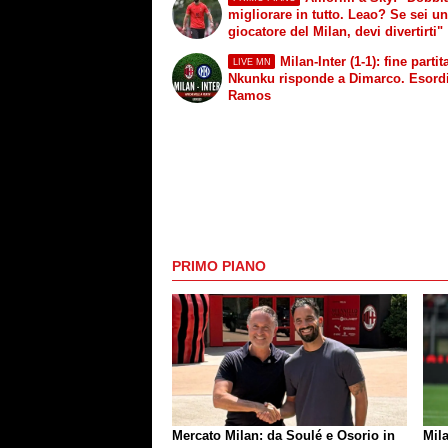
migliorare in tutto. Leao? Se sei u
giocatore del Milan, devi divertirti"
Milan-Inter (1-1): fine partit
LIVE MN
Nkunku risponde a Dimarco. Esord
Ramos
PRIMO PIANO
Mercato Milan: da Soulé e Osorio in
Mila