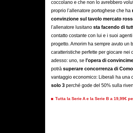
coccolano e che non lo avrebbero volu
proprio l'allenatore portoghese che ha
convinzione sul tavolo mercato ros
l'allenatore lusitano
sta facendo di tutt
contatto costante con lui e i suoi agent
progetto. Amorim ha sempre avuto un buo
caratteristiche perfette per giocare nei 
adesso: uno, se
l'opera di convincim
potrà
superare concorrenza di Como
vantaggio economico: Liberali ha una cl
solo 3
perché gode del 50% sulla riven
Tutta la Serie A e la Serie B a 19,99€ p