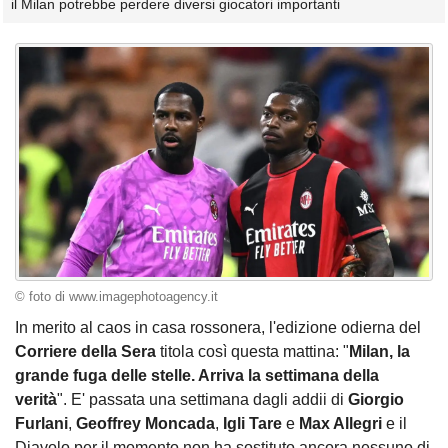
il Milan potrebbe perdere diversi giocatori importanti
© foto di www.imagephotoagency.it
In merito al caos in casa rossonera, l'edizione odierna del
Corriere della Sera
titola così questa mattina: "
Milan, la
grande fuga delle stelle. Arriva la settimana della
verità
". E' passata una settimana dagli addii di
Giorgio
Furlani
,
Geoffrey
Moncada
,
Igli Tare
e
Max Allegri
e il
Diavolo per il momento non ha sostituto ancora nessuno di