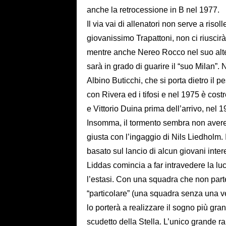
anche la retrocessione in B nel 1977.
Il via vai di allenatori non serve a risoll
giovanissimo Trapattoni, non ci riusci
mentre anche Nereo Rocco nel suo altern
sarà in grado di guarire il “suo Milan”. 
Albino Buticchi, che si porta dietro il p
con Rivera ed i tifosi e nel 1975 è cost
e Vittorio Duina prima dell’arrivo, nel 
Insomma, il tormento sembra non avere 
giusta con l’ingaggio di Nils Liedholm. 
basato sul lancio di alcun giovani intere
Liddas comincia a far intravedere la lu
l’estasi. Con una squadra che non parte
“particolare” (una squadra senza una v
lo porterà a realizzare il sogno più gr
scudetto della Stella. L’unico grande 