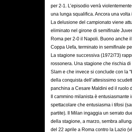
per 2-1. L’episodio verrà violentemente
una lunga squalifica. Ancora una volta 
La delusione del campionato viene attut
eliminato nel girone di semifinale Juvent
Roma per 2-0 il Napoli. Buono anche i
Coppa Uefa, terminato in semifinale p
La stagione successiva (1972/73) rappr
rossonera. Una stagione che rischia di 
Slam e che invece si conclude con la “b
della conquista dell’attesissimo scudett
panchina a Cesare Maldini ed il ruolo 
Il cammino milanista è entusiasmante in
spettacolare che entusiasma i tifosi (sa
partite). Il Milan ingaggia un serrato d
della stagione, a marzo, sembra allung
del 22 aprile a Roma contro la Lazio (v