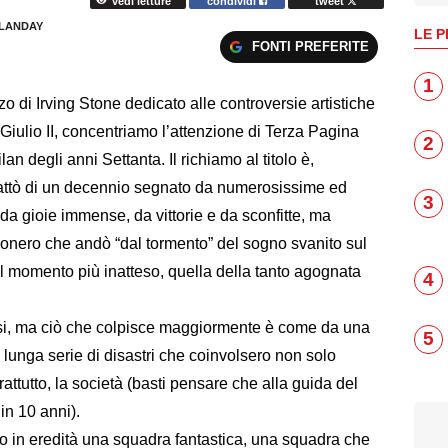
vedi letture
condividi
tweet
ILANDAY
LE P
FONTI PREFERITE
1
zo di Irving Stone dedicato alle controversie artistiche
Giulio II, concentriamo l’attenzione di Terza Pagina
2
an degli anni Settanta. Il richiamo al titolo è,
trattò di un decennio segnato da numerosissime ed
3
da gioie immense, da vittorie e da sconfitte, ma
ssonero che andò “dal tormento” del sogno svanito sul
nel momento più inatteso, quella della tanto agognata
4
rsi, ma ciò che colpisce maggiormente è come da una
5
 lunga serie di disastri che coinvolsero non solo
ttutto, la società (basti pensare che alla guida del
in 10 anni).
to in eredità una squadra fantastica, una squadra che