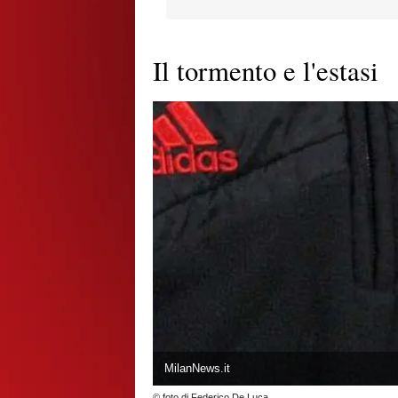
Il tormento e l'estasi
MilanNews.it
© foto di Federico De Luca