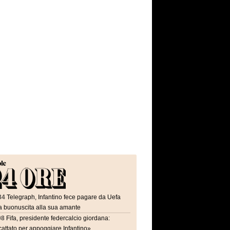
34
Telegraph, Infantino fece pagare da Uefa
a buonuscita alla sua amante
08
Fifa, presidente federcalcio giordana:
attato per appoggiare Infantino»