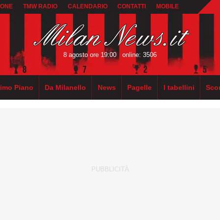
IONE
TMW RADIO
CALENDARIO
CONTATTI
MOBILE
8 agosto ore 19:00
online: 3506
rimo Piano
Da Milanello
News
Pagelle
I tabellini
Sco