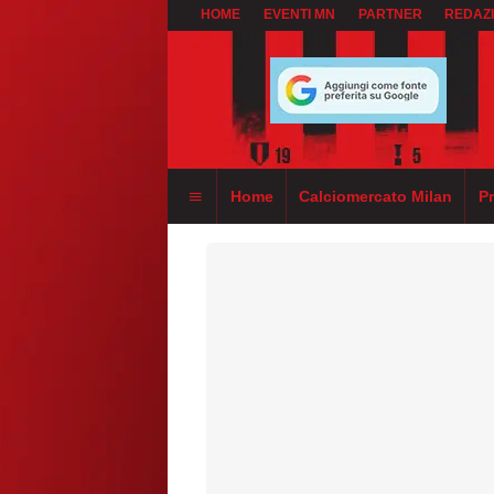
HOME
EVENTI MN
PARTNER
REDAZ
Home
Calciomercato Milan
P