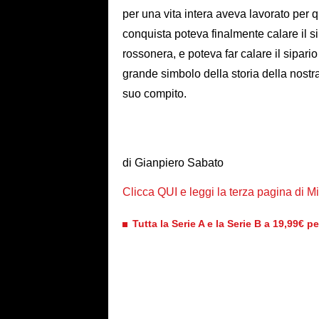
per una vita intera aveva lavorato per 
conquista poteva finalmente calare il s
rossonera, e poteva far calare il sipario
grande simbolo della storia della nostr
suo compito.
di Gianpiero Sabato
Clicca QUI e leggi la terza pagina di 
Tutta la Serie A e la Serie B a 19,99€ p