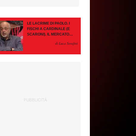
LE LACRIME DI PAOLO. I
FISCHI A CARDINALE (E
SCARONI). IL MERCATO
IMMOBILE. LEAO, SE VA
di Luca Serafini
PAZIENZA, SE RESTA È
MEGLIO