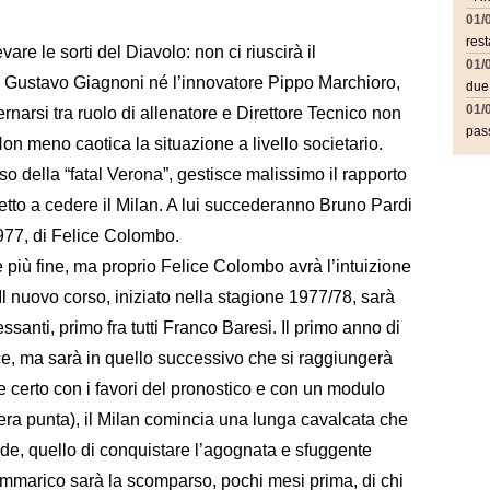
01/
rest
evare le sorti del Diavolo: non ci riuscirà il
01/
rà Gustavo Giagnoni né l’innovatore Pippo Marchioro,
due
01/
arsi tra ruolo di allenatore e Direttore Tecnico non
pass
Non meno caotica la situazione a livello societario.
eso della “fatal Verona”, gestisce malissimo il rapporto
retto a cedere il Milan. A lui succederanno Bruno Pardi
1977, di Felice Colombo.
più fine, ma proprio Felice Colombo avrà l’intuizione
Il nuovo corso, iniziato nella stagione 1977/78, sarà
ssanti, primo fra tutti Franco Baresi. Il primo anno di
ce, ma sarà in quello successivo che si raggiungerà
 certo con i favori del pronostico e con un modulo
era punta), il Milan comincia una lunga cavalcata che
ande, quello di conquistare l’agognata e sfuggente
rammarico sarà la scomparso, pochi mesi prima, di chi