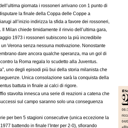
a dell’ultima giornata i rossoneri arrivano con 1 punto di
 disputare la finale della Coppa delle Coppe a
rugi all’inizio indirizza la sfida a favore dei rossoneri,
Il Milan chiede timidamente il rinvio dell’ultima gara,
ggio 1973 i rossoneri subiscono la più incredibile
tro un Verona senza nessuna motivazione. Nonostante
mpi sembrano dare ancora qualche speranza, ma un gol di
 contro la Roma regala lo scudetto alla Juventus.
”, uno degli episodi più bui della storia milanista che
nseguenze. Unica consolazione sarà la conquista della
ntus battuta in finale ai calci di rigore.
fio stavolta innesca una serie di reazioni a catena che
 insuccessi sul campo saranno solo una conseguenza
06:
ricc
rie per ben 5 stagioni consecutive (unica eccezione la
04/
1977 battendo in finale l’Inter per 2-0), sfiorando
«Ric