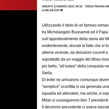
SABATO 13 MARZO 2010, 00:18
TERZA PAGINA M
di
MILAN DAY
Utilizzando il titolo di un famoso roman
tra Michelangelo Buonarroti ed il Papa 
sull’approfondimento della storia del Mil
evidentemente, dovuto al fatto che si 
alterne vicende, da delusioni cocenti e 
soprattutto da un viaggio del tifoso ro
più bello, “all’estasi” della conquista 
Stella.
Di trofei ne arrivarono comunque dive
“semplice” sconfitta si sia generata una
squadra ed allenatori, ma anche, e sopra
Milan si susseguirono ben 7 presidenti 
Il decennio precedente ci aveva lascia