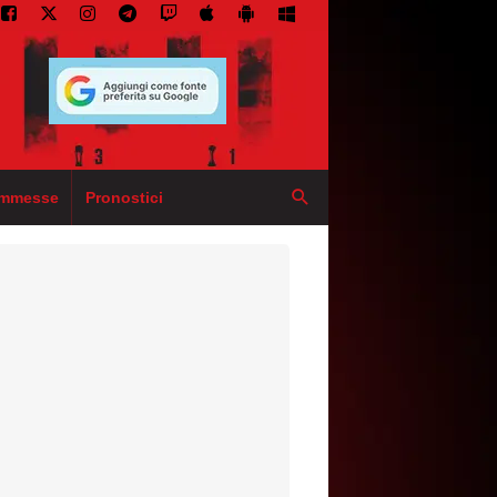
mmesse
Pronostici