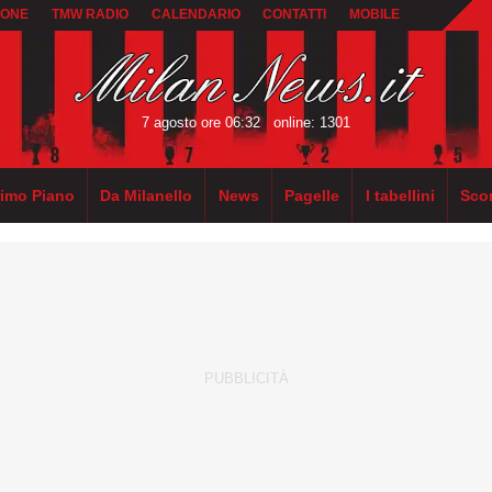
IONE
TMW RADIO
CALENDARIO
CONTATTI
MOBILE
7 agosto ore 06:32
online: 1301
rimo Piano
Da Milanello
News
Pagelle
I tabellini
Sco