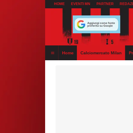
HOME
EVENTI MN
PARTNER
REDAZ
Home
Calciomercato Milan
P