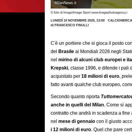
MilanNews.it
© foto di Imago/Image Sport www.imagephotoagency.i
LUNEDÌ 10 NOVEMBRE 2025, 13:00
CALCIOMERCA
di
FRANCESCO FINULLI
C'è un portiere che si gioca il posto co
del
Brasile
ai Mondiali 2026 negli Stat
nel
mirino di alcuni club europei e ita
Krepski
, classe 1996, e difende i pali d
acquistato per
18 milioni di euro
, prel
fatto avanti qualche club europeo, come
Secondo quanto riporta
Tuttomercat
anche in quelli del Milan
. Come si app
contratto che andrà in scadenza a fine 
nel
mese di gennaio
con il giusto acco
i 12 milioni di euro
. Quel che pare cert