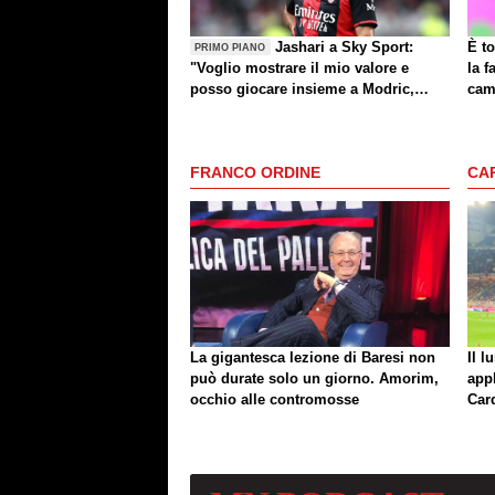
Jashari a Sky Sport:
È to
PRIMO PIANO
"Voglio mostrare il mio valore e
la f
posso giocare insieme a Modric,
cam
Amorim ha portato un'energia e
mentalità diversa"
FRANCO ORDINE
CA
La gigantesca lezione di Baresi non
Il l
può durate solo un giorno. Amorim,
app
occhio alle contromosse
Car