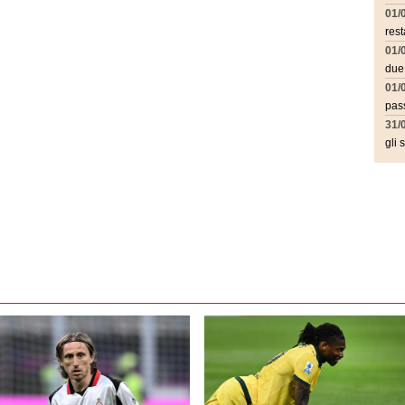
01/
rest
01/
due
01/
pass
31/
gli 