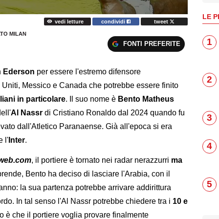
LE P
vedi letture
condividi
tweet
TO MILAN
1
FONTI PREFERITE
n
Ederson
per essere l'estremo difensore
2
i Uniti, Messico e Canada che potrebbe essere finito
liani in particolare
. Il suo nome è
Bento Matheus
ell'
Al
Nassr
di Cristiano Ronaldo dal 2024 quando fu
3
evato dall'Atletico Paranaense. Già all'epoca si era
 l'
Inter
.
4
oweb.com
, il portiere è tornato nei radar nerazzurri
ma
rende, Bento ha deciso di lasciare l'Arabia, con il
5
anno: la sua partenza potrebbe arrivare addirittura
rdo. In tal senso l'Al Nassr potrebbe chiedere tra i
10 e
o è che il portiere voglia provare finalmente