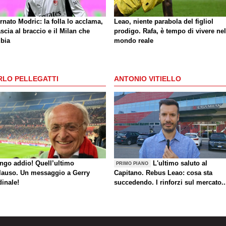
rnato Modric: la folla lo acclama,
Leao, niente parabola del figliol
ascia al braccio e il Milan che
prodigo. Rafa, è tempo di vivere nel
bia
mondo reale
RLO PELLEGATTI
ANTONIO VITIELLO
ungo addio! Quell’ultimo
L'ultimo saluto al
PRIMO PIANO
lauso. Un messaggio a Gerry
Capitano. Rebus Leao: cosa sta
dinale!
succedendo. I rinforzi sul mercato..