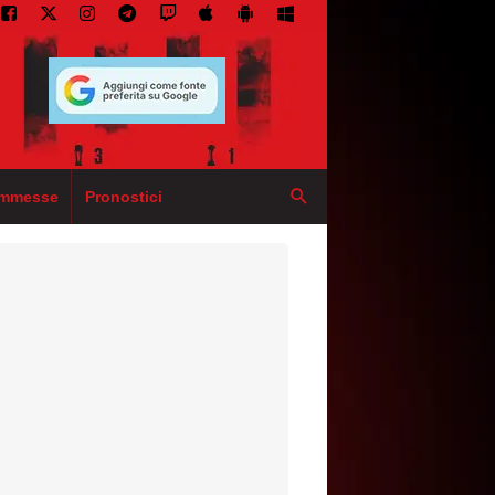
mmesse
Pronostici