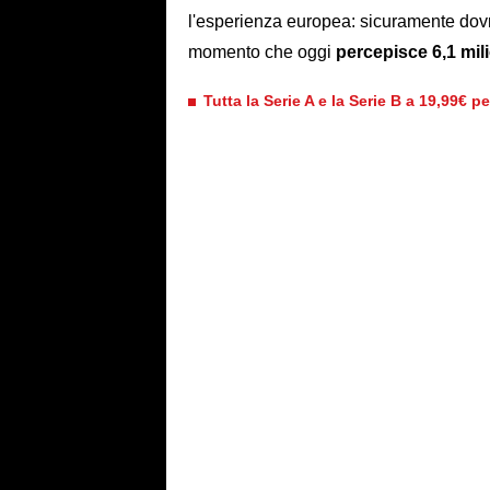
l'esperienza europea: sicuramente dov
momento che oggi
percepisce 6,1 mili
Tutta la Serie A e la Serie B a 19,99€ p