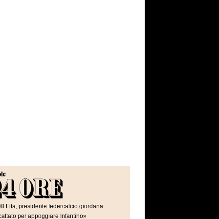
08
Fifa, presidente federcalcio giordana:
attato per appoggiare Infantino»