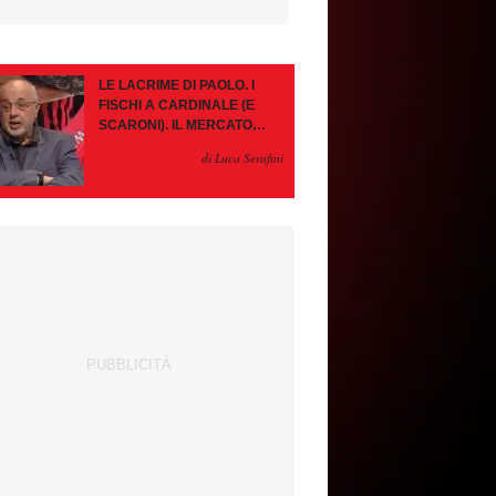
LE LACRIME DI PAOLO. I
FISCHI A CARDINALE (E
SCARONI). IL MERCATO
IMMOBILE. LEAO, SE VA
di Luca Serafini
PAZIENZA, SE RESTA È
MEGLIO