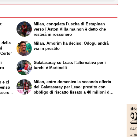
a:
Milan, congelata l'uscita di Estupinan
verso l'Aston Villa ma non è detto che
resterà in rossonero
 della
Milan, Amorim ha deciso: Odogu andrà
si
via in prestito
 Certo"
di
Galatasaray su Leao: l'alternativa per i
oro
turchi è Martinelli
Milan, entro domenica la seconda offerta
 e ci
del Galatasaray per Leao: prestito con
penso
obbligo di riscatto fissato a 40 milioni di
ssere
euro
04/
«Ric