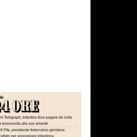
34
Telegraph, Infantino fece pagare da Uefa
a buonuscita alla sua amante
08
Fifa, presidente federcalcio giordana:
attato per appoggiare Infantino»