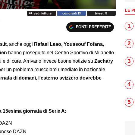
LE P
vedi letture
condividi
tweet
O
1
FONTI PREFERITE
2
.it
, anche oggi
Rafael Leao, Youssouf Fofana,
tien
hanno proseguito nel Centro Sportivo di Milanello
3
ti e di cure. Arrivano invece buone notizie su
Zachary
e per un problema muscolare rimediato in nazionale
ornata di domani, l'esterno svizzero dovrebbe
4
5
 15esima giornata di Serie A
:
a DAZN
monese DAZN