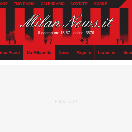
IONE
TMW RADIO
CALENDARIO
CONTATTI
MOBILE
8 agosto ore 18:57
online: 3576
rimo Piano
Da Milanello
News
Pagelle
I tabellini
Sco