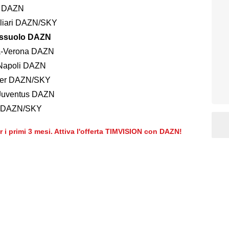
o DAZN
gliari DAZN/SKY
assuolo DAZN
na-Verona DAZN
-Napoli DAZN
nter DAZN/SKY
-Juventus DAZN
o DAZN/SKY
er i primi 3 mesi. Attiva l'offerta TIMVISION con DAZN!