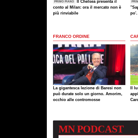
Il Chelsea presenta il
PRIMO PIANO
PRI
conto al Milan: ora il mercato non è
"Sa
più rinviabile
po'
set
FRANCO ORDINE
CA
La gigantesca lezione di Baresi non
Il l
può durate solo un giorno. Amorim,
app
occhio alle contromosse
Car
MN
PODCAST