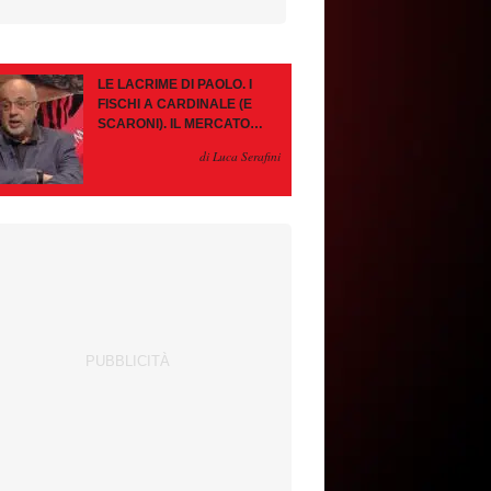
LE LACRIME DI PAOLO. I
FISCHI A CARDINALE (E
SCARONI). IL MERCATO
IMMOBILE. LEAO, SE VA
di Luca Serafini
PAZIENZA, SE RESTA È
MEGLIO