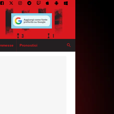
mmesse
Pronostici