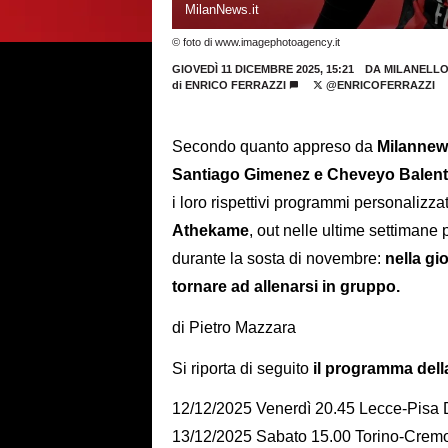
MilanNews.it
© foto di www.imagephotoagency.it
GIOVEDÌ 11 DICEMBRE 2025, 15:21
DA MILANELL
di
ENRICO FERRAZZI
@ENRICOFERRAZZI
Secondo quanto appreso da
Milannews
Santiago Gimenez e Cheveyo Balen
i loro rispettivi programmi personalizza
Athekame
, out nelle ultime settiman
durante la sosta di novembre:
nella gi
tornare ad allenarsi in gruppo.
di Pietro Mazzara
Si riporta di seguito
il programma della
12/12/2025 Venerdì 20.45 Lecce-Pis
13/12/2025 Sabato 15.00 Torino-Cre