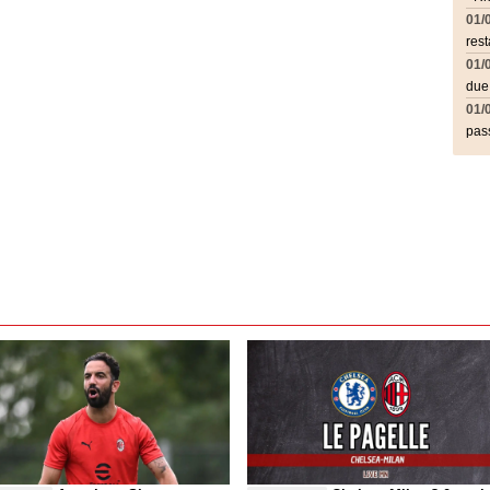
01/
rest
01/
due
01/
pass