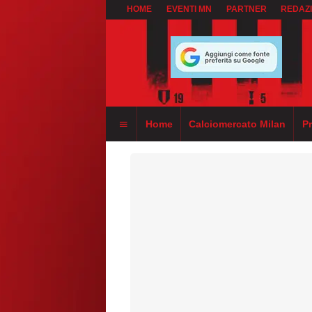
HOME
EVENTI MN
PARTNER
REDAZ
Home
Calciomercato Milan
P