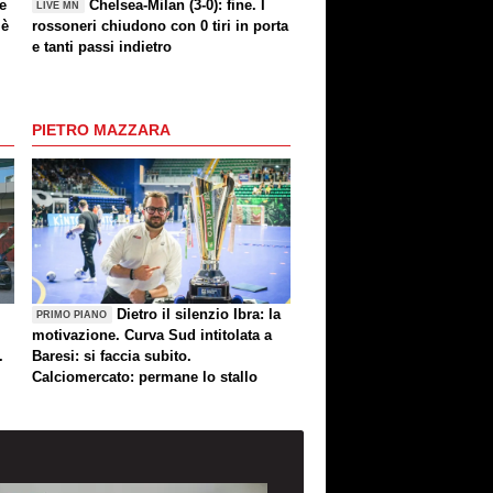
 e
Chelsea-Milan (3-0): fine. I
LIVE MN
 è
rossoneri chiudono con 0 tiri in porta
e tanti passi indietro
PIETRO MAZZARA
Dietro il silenzio Ibra: la
PRIMO PIANO
motivazione. Curva Sud intitolata a
.
Baresi: si faccia subito.
Calciomercato: permane lo stallo