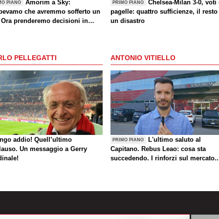
Amorim a Sky:
Chelsea-Milan 3-0, voti
MO PIANO
PRIMO PIANO
pevamo che avremmo sofferto un
pagelle: quattro sufficienze, il resto
. Ora prenderemo decisioni in
un disastro
timana"
RLO PELLEGATTI
ANTONIO VITIELLO
ungo addio! Quell’ultimo
L'ultimo saluto al
PRIMO PIANO
lauso. Un messaggio a Gerry
Capitano. Rebus Leao: cosa sta
dinale!
succedendo. I rinforzi sul mercato..