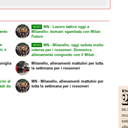
MN - Lavoro tattico oggi a
NEWS
lento
Milanello: domani sgambata con Milan
Futuro
a
MN - Milanello, oggi seduta molto
NEWS
ic e
intensa per i rossoneri. Domenica
allenamento congiunto con il Milan
Futuro a porte chiuse
amiglia
Milanello, allenamenti mattutini per tutta
la settimana per i rossoneri
cini al
MN - Milanello, allenamenti mattutini per
tati da
tutta la settimana per i rossoneri
06:
ricc
04/
«Ric