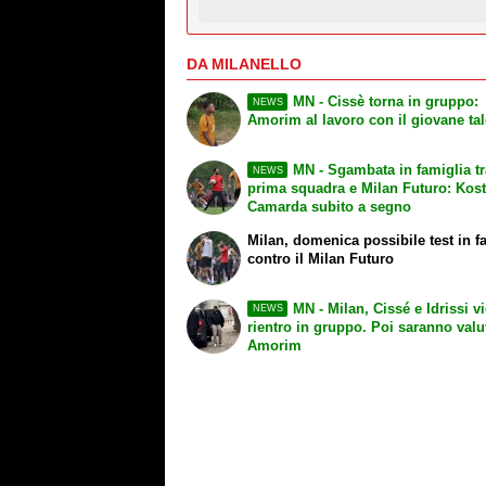
DA MILANELLO
MN - Cissè torna in gruppo:
NEWS
Amorim al lavoro con il giovane ta
MN - Sgambata in famiglia tr
NEWS
prima squadra e Milan Futuro: Kost
Camarda subito a segno
Milan, domenica possibile test in f
contro il Milan Futuro
MN - Milan, Cissé e Idrissi vi
NEWS
rientro in gruppo. Poi saranno valu
Amorim