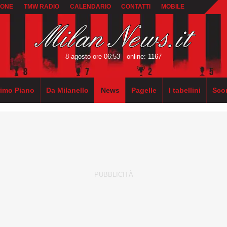
IONE
TMW RADIO
CALENDARIO
CONTATTI
MOBILE
8 agosto ore 06:53
online: 1167
rimo Piano
Da Milanello
News
Pagelle
I tabellini
Sco