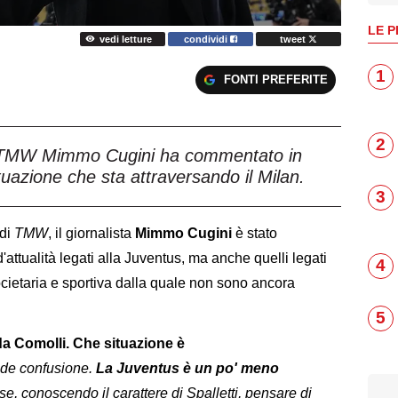
LE P
vedi letture
condividi
tweet
1
FONTI PREFERITE
2
di TMW Mimmo Cugini ha commentato in
tuazione che sta attraversando il Milan.
3
 di
TMW
, il giornalista
Mimmo Cugini
è stato
d'attualità legati alla Juventus, ma anche quelli legati
4
societaria e sportiva dalla quale non sono ancora
5
da Comolli. Che situazione è
nde confusione.
La Juventus è un po' meno
se, conoscendo il carattere di Spalletti, pensare di