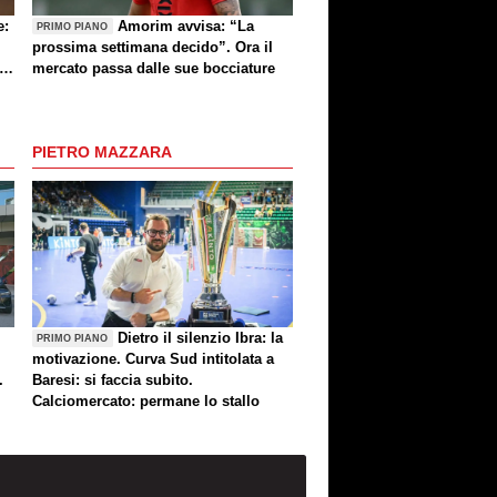
e:
Amorim avvisa: “La
PRIMO PIANO
prossima settimana decido”. Ora il
e
mercato passa dalle sue bocciature
re
PIETRO MAZZARA
Dietro il silenzio Ibra: la
PRIMO PIANO
motivazione. Curva Sud intitolata a
.
Baresi: si faccia subito.
Calciomercato: permane lo stallo