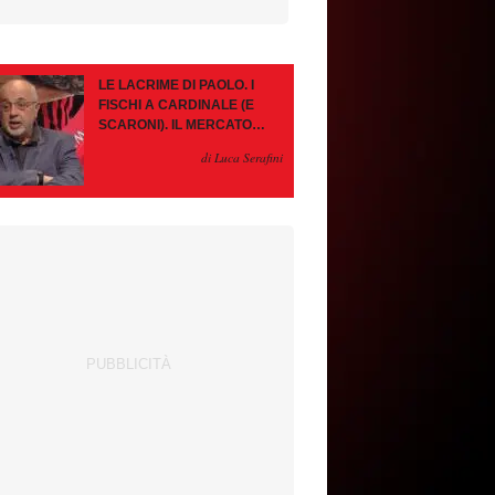
LE LACRIME DI PAOLO. I
FISCHI A CARDINALE (E
SCARONI). IL MERCATO
IMMOBILE. LEAO, SE VA
di Luca Serafini
PAZIENZA, SE RESTA È
MEGLIO