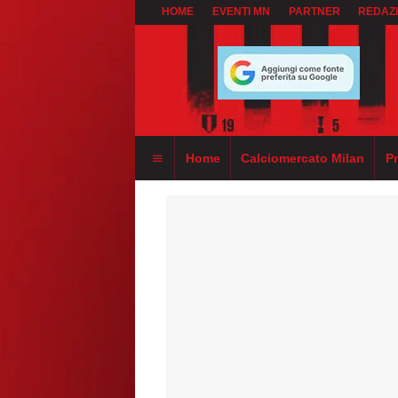
HOME
EVENTI MN
PARTNER
REDAZ
Home
Calciomercato Milan
P