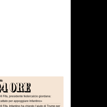
08
Fifa, presidente federcalcio giordana:
attato per appoggiare Infantino»
08
Fifa, Infantino ha chiesto l’aiuto di Trump per