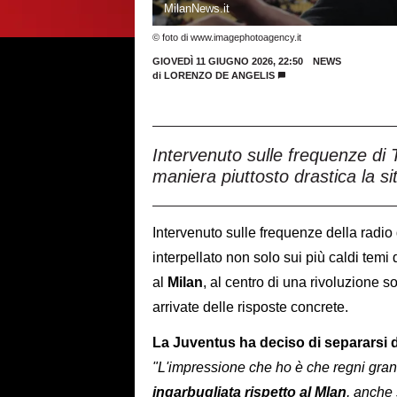
MilanNews.it
© foto di www.imagephotoagency.it
GIOVEDÌ 11 GIUGNO 2026, 22:50
NEWS
di
LORENZO DE ANGELIS
Intervenuto sulle frequenze 
maniera piuttosto drastica la si
Intervenuto sulle frequenze della radio
interpellato non solo sui più caldi temi 
al
Milan
, al centro di una rivoluzione 
arrivate delle risposte concrete.
La Juventus ha deciso di separarsi 
"L'impressione che ho è che regni gra
ingarbugliata rispetto al Mlan
, anche 