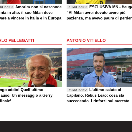
Amorim non si nasconde
ESCLUSIVA MN - Haug
MO PIANO
PRIMO PIANO
nta in alto: il suo Milan deve
“Al Milan avrei dovuto avere più
are a vincere in Italia e in Europa
pazienza, ma avevo paura di perder
la Nazionale. La crisi? Sono sicuro
che tornerete grandi. Bellissimo
segnare all’Inter con il Bodø. Torna
RLO PELLEGATTI
ANTONIO VITIELLO
un giorno? Magari. Forza Milan!”
ungo addio! Quell’ultimo
L'ultimo saluto al
PRIMO PIANO
lauso. Un messaggio a Gerry
Capitano. Rebus Leao: cosa sta
dinale!
succedendo. I rinforzi sul mercato..