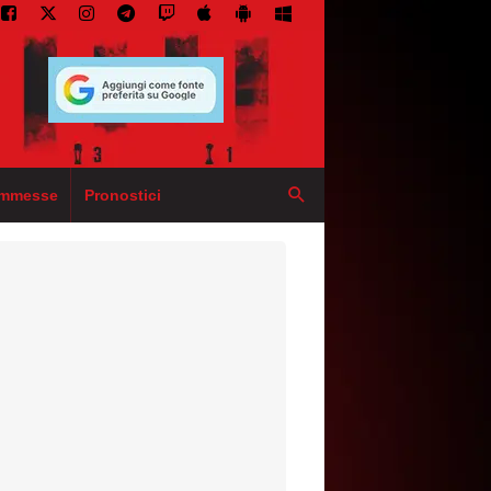
mmesse
Pronostici