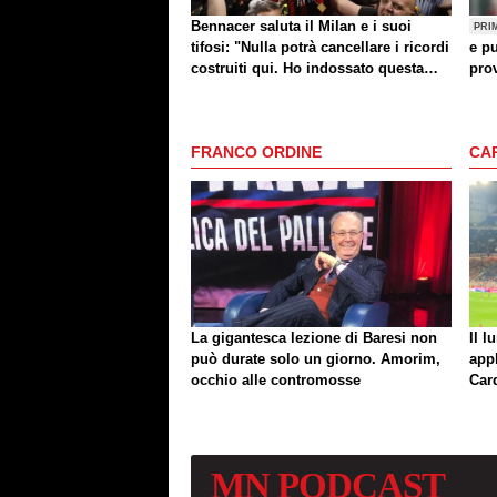
Bennacer saluta il Milan e i suoi
PRI
tifosi: "Nulla potrà cancellare i ricordi
e pu
costruiti qui. Ho indossato questa
prov
maglia con orgoglio"
FRANCO ORDINE
CA
La gigantesca lezione di Baresi non
Il l
può durate solo un giorno. Amorim,
app
occhio alle contromosse
Car
MN
PODCAST