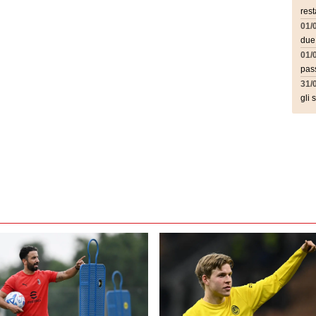
rest
01/
due
01/
pass
31/
gli 