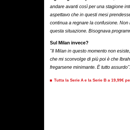
andare avanti così per una stagione in
aspettavo che in questi mesi prendesse 
continua a regnare la confusione. Non m
questa situazione. Bisognava programm
Sul Milan invece?
"Il Milan in questo momento non esiste,
che mi sconvolge di più poi è che Ibra
fregarsene minimante. È tutto assurdo"
Tutta la Serie A e la Serie B a 19,99€ p