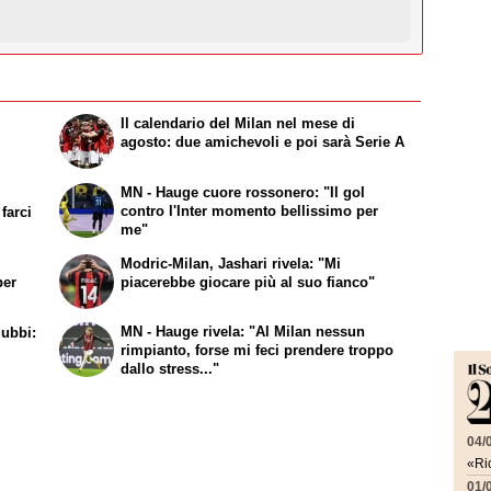
r
Il calendario del Milan nel mese di
i
agosto: due amichevoli e poi sarà Serie A
MN - Hauge cuore rossonero: "Il gol
contro l'Inter momento bellissimo per
farci
me"
Modric-Milan, Jashari rivela: "Mi
per
piacerebbe giocare più al suo fianco"
MN - Hauge rivela: "Al Milan nessun
dubbi:
rimpianto, forse mi feci prendere troppo
dallo stress..."
04/
«Ric
01/