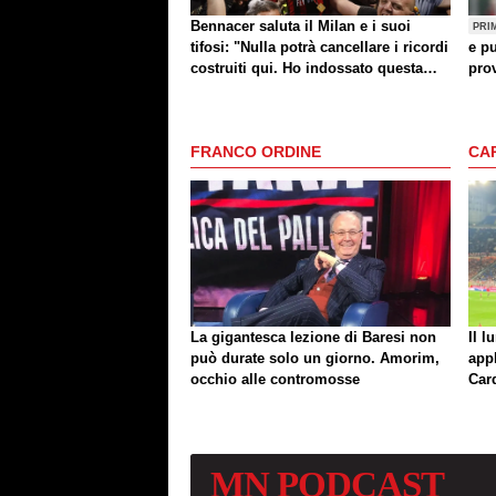
Bennacer saluta il Milan e i suoi
PRI
tifosi: "Nulla potrà cancellare i ricordi
e pu
costruiti qui. Ho indossato questa
prov
maglia con orgoglio"
FRANCO ORDINE
CA
La gigantesca lezione di Baresi non
Il l
può durate solo un giorno. Amorim,
app
occhio alle contromosse
Car
MN
PODCAST