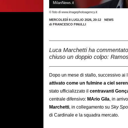
MilanNews.it
© foto di www.imagephotoagency.it
MERCOLEDÌ 8 LUGLIO 2026, 20:12
NEWS
di
FRANCESCO FINULLI
Luca Marchetti ha commentato l
chiuso un doppio colpo: Ramos
Dopo un mese di stallo, successivo ai l
attivato come un fulmine a ciel sere
stato ufficializzato il
centravanti Gon
centrale difensivo:
MArio Gila
, in arri
Marchetti
, in collegamento su
Sky Spo
di Cardinale e la squadra mercato.