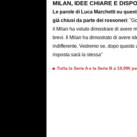
MILAN, IDEE CHIARE E DISP
Le parole di Luca Marchetti su questo
già chiusi da parte dei rossoneri
: "G
il Milan ha voluto dimostrare di avere m
brevi. Il Milan ha dimostrato di avere 
indifferente. Vedremo se, dopo questo 
risposta sarà la stessa"
Tutta la Serie A e la Serie B a 19,99€ p