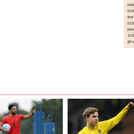
rest
01/
due
01/
pass
31/
gli 