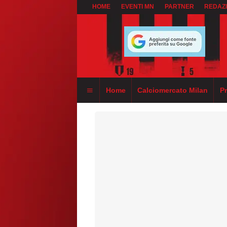
HOME
EVENTI MN
PARTNER
REDAZ
Home
Calciomercato Milan
P