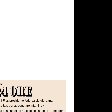
08
Fifa, presidente federcalcio giordana:
attato per appoggiare Infantino»
08
Fifa, Infantino ha chiesto l’aiuto di Trump per