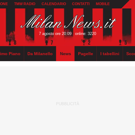
IONE
TMW RADIO
CALENDARIO
CONTATTI
MOBILE
7 agosto ore 20:09
online: 3220
rimo Piano
Da Milanello
News
Pagelle
I tabellini
Sco