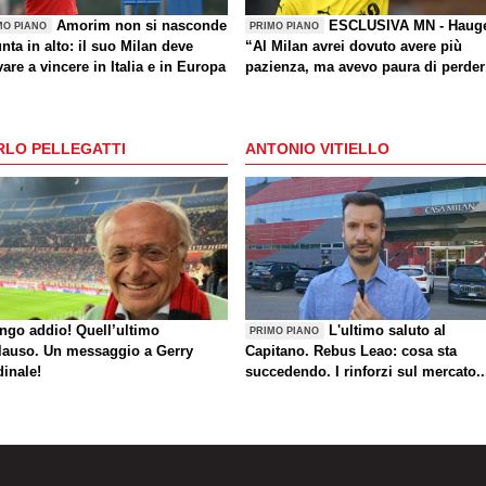
Amorim non si nasconde
ESCLUSIVA MN - Haug
MO PIANO
PRIMO PIANO
nta in alto: il suo Milan deve
“Al Milan avrei dovuto avere più
are a vincere in Italia e in Europa
pazienza, ma avevo paura di perder
la Nazionale. La crisi? Sono sicuro
che tornerete grandi. Bellissimo
segnare all’Inter con il Bodø. Torna
RLO PELLEGATTI
ANTONIO VITIELLO
un giorno? Magari. Forza Milan!”
ungo addio! Quell’ultimo
L'ultimo saluto al
PRIMO PIANO
lauso. Un messaggio a Gerry
Capitano. Rebus Leao: cosa sta
dinale!
succedendo. I rinforzi sul mercato..