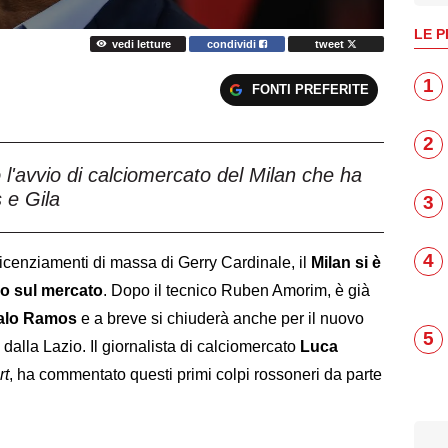
LE P
vedi letture
condividi
tweet
1
FONTI PREFERITE
2
'avvio di calciomercato del Milan che ha
 e Gila
3
4
icenziamenti di massa di Gerry Cardinale, il
Milan si è
no sul mercato
. Dopo il tecnico Ruben Amorim, è già
çalo Ramos
e a breve si chiuderà anche per il nuovo
5
vo dalla Lazio. Il giornalista di calciomercato
Luca
rt
, ha commentato questi primi colpi rossoneri da parte