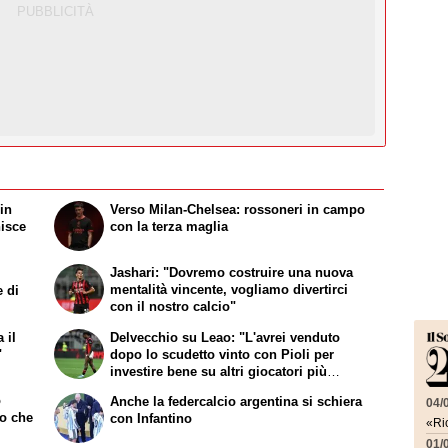
 in
Verso Milan-Chelsea: rossoneri in campo
nisce
con la terza maglia
Jashari: "Dovremo costruire una nuova
mentalità vincente, vogliamo divertirci
e di
con il nostro calcio"
 il
Delvecchio su Leao: "L'avrei venduto
"
dopo lo scudetto vinto con Pioli per
investire bene su altri giocatori più
continui"
o
Anche la federcalcio argentina si schiera
04/
ro che
con Infantino
«Ric
01/