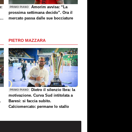
e:
Amorim avvisa: “La
PRIMO PIANO
prossima settimana decido”. Ora il
e
mercato passa dalle sue bocciature
re
PIETRO MAZZARA
Dietro il silenzio Ibra: la
PRIMO PIANO
motivazione. Curva Sud intitolata a
.
Baresi: si faccia subito.
Calciomercato: permane lo stallo