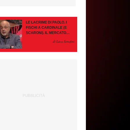
LE LACRIME DI PAOLO. I
FISCHI A CARDINALE (E
SCARONI). IL MERCATO
IMMOBILE. LEAO, SE VA
di Luca Serafini
PAZIENZA, SE RESTA È
MEGLIO