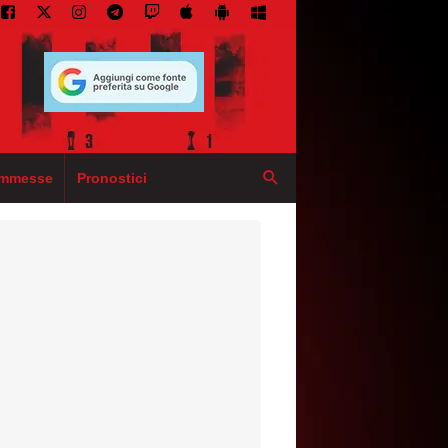
mmesse
Pronostici