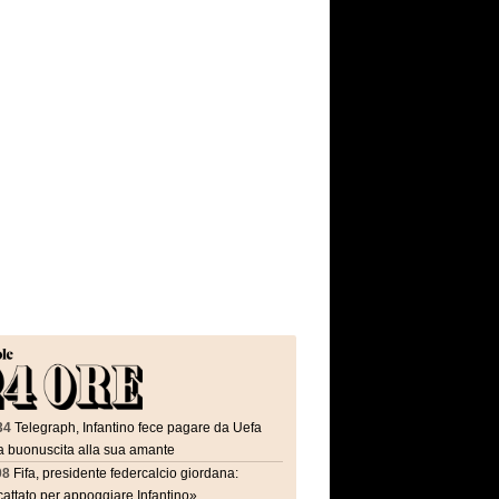
34
Telegraph, Infantino fece pagare da Uefa
a buonuscita alla sua amante
08
Fifa, presidente federcalcio giordana:
attato per appoggiare Infantino»