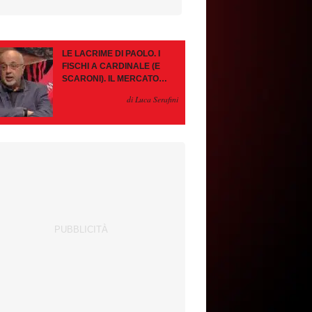
LE LACRIME DI PAOLO. I
FISCHI A CARDINALE (E
SCARONI). IL MERCATO
IMMOBILE. LEAO, SE VA
di Luca Serafini
PAZIENZA, SE RESTA È
MEGLIO