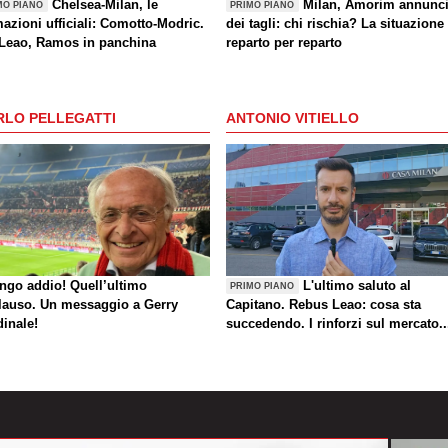
Chelsea-Milan, le
Milan, Amorim annunc
MO PIANO
PRIMO PIANO
azioni ufficiali: Comotto-Modric.
dei tagli: chi rischia? La situazione
 Leao, Ramos in panchina
reparto per reparto
RLO PELLEGATTI
ANTONIO VITIELLO
ungo addio! Quell’ultimo
L'ultimo saluto al
PRIMO PIANO
lauso. Un messaggio a Gerry
Capitano. Rebus Leao: cosa sta
dinale!
succedendo. I rinforzi sul mercato..