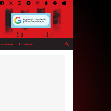
mmesse
Pronostici