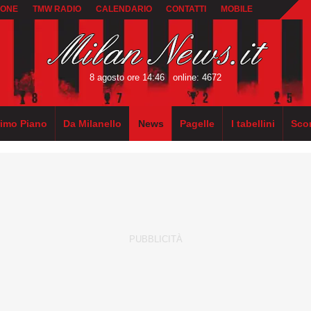
IONE
TMW RADIO
CALENDARIO
CONTATTI
MOBILE
8 agosto ore 14:46
online: 4672
rimo Piano
Da Milanello
News
Pagelle
I tabellini
Sco