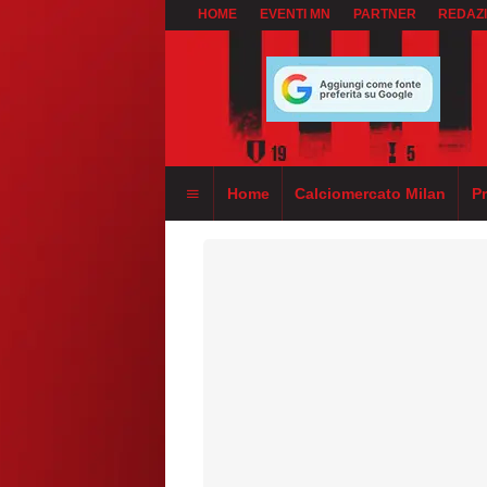
HOME
EVENTI MN
PARTNER
REDAZ
Home
Calciomercato Milan
P