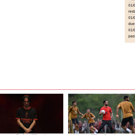
01/
rest
01/
due
01/
pass