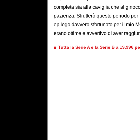
completa sia alla caviglia che al ginoc
pazienza. Sfrutterò questo periodo per r
epilogo davvero sfortunato per il mio M
erano ottime e avvertivo di aver raggiu
Tutta la Serie A e la Serie B a 19,99€ p