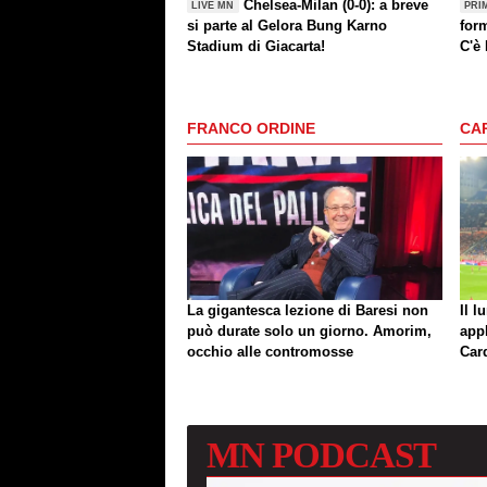
Chelsea-Milan (0-0): a breve
LIVE MN
PRI
si parte al Gelora Bung Karno
form
Stadium di Giacarta!
C'è
FRANCO ORDINE
CA
La gigantesca lezione di Baresi non
Il l
può durate solo un giorno. Amorim,
app
occhio alle contromosse
Car
MN
PODCAST