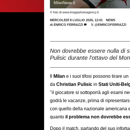
MilanNews.it
© foto di www.imagephotoagency.it
MERCOLEDÌ 8 LUGLIO 2026, 12:01
NEWS
di
ENRICO FERRAZZI
@ENRICOFERRAZZI
Non dovrebbe essere nulla di se
Pulisic durante l'ottavo del Mond
Il
Milan
e i suoi tifosi possono tirare un
da
Christian
Pulisic
in
Stati Uniti-Bel
"il giocatore si sottoporrà agli esami nec
godrà le vacanze, prima di ripresentarsi
con quello della nazionale americana e
quanto
il problema non dovrebbe ess
Dopo il match, parlando del suo infortu