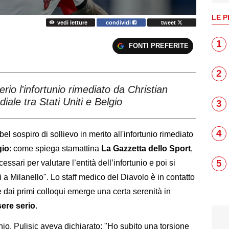
LE P
vedi letture
condividi
tweet
1
FONTI PREFERITE
2
rio l'infortunio rimediato da Christian
iale tra Stati Uniti e Belgio
3
4
 bel sospiro di sollievo in merito all'infortunio rimediato
gio
: come spiega stamattina
La Gazzetta dello Sport
,
5
essari per valutare l’entità dell’infortunio e poi si
 a Milanello". Lo staff medico del Diavolo è in contatto
 dai primi colloqui emerge una certa serenità in
ere serio
.
nio, Pulisic aveva dichiarato: "Ho subito una torsione