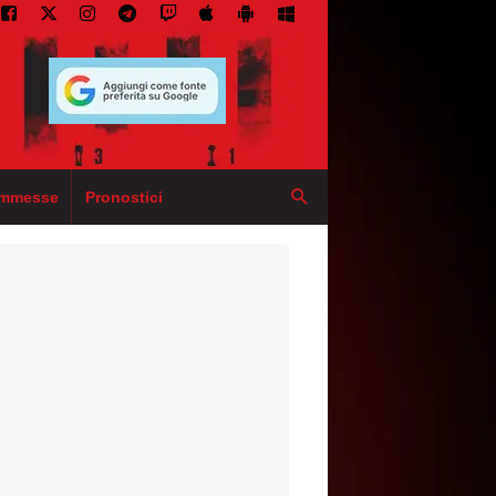
mmesse
Pronostici