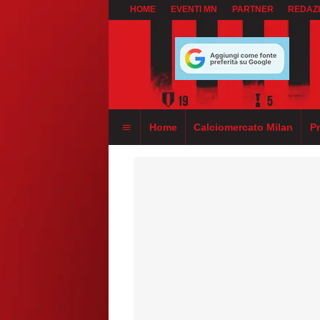
HOME
EVENTI MN
PARTNER
REDAZ
Home
Calciomercato Milan
P