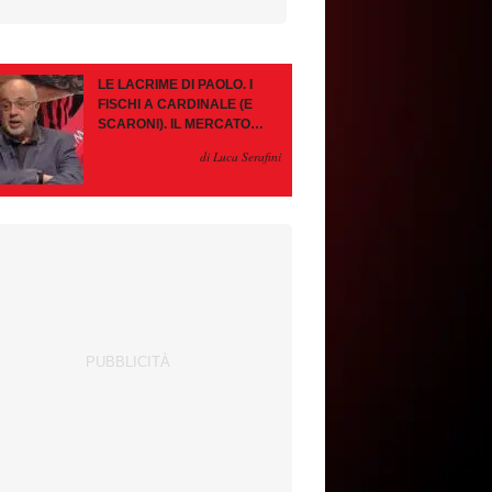
LE LACRIME DI PAOLO. I
FISCHI A CARDINALE (E
SCARONI). IL MERCATO
IMMOBILE. LEAO, SE VA
di Luca Serafini
PAZIENZA, SE RESTA È
MEGLIO