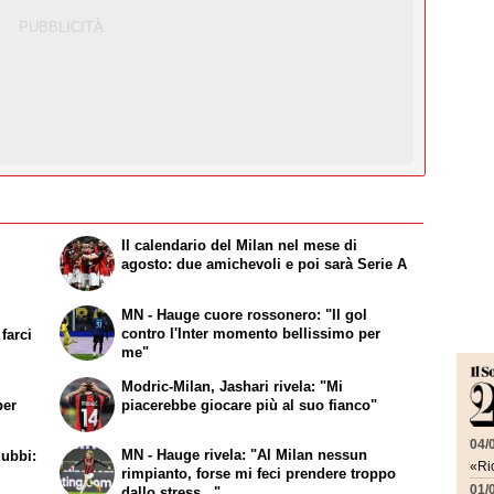
r
Il calendario del Milan nel mese di
i
agosto: due amichevoli e poi sarà Serie A
MN - Hauge cuore rossonero: "Il gol
contro l'Inter momento bellissimo per
farci
me"
Modric-Milan, Jashari rivela: "Mi
per
piacerebbe giocare più al suo fianco"
04/
MN - Hauge rivela: "Al Milan nessun
dubbi:
«Ric
rimpianto, forse mi feci prendere troppo
01/
dallo stress..."