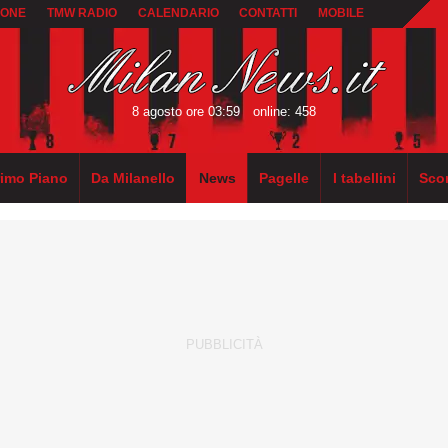
IONE
TMW RADIO
CALENDARIO
CONTATTI
MOBILE
8 agosto ore 03:59
online: 458
rimo Piano
Da Milanello
News
Pagelle
I tabellini
Sco