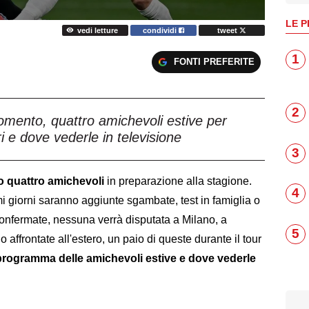
LE P
vedi letture
condividi
tweet
1
FONTI PREFERITE
2
omento, quattro amichevoli estive per
i e dove vederle in televisione
3
o quattro amichevoli
in preparazione alla stagione.
4
i giorni saranno aggiunte sgambate, test in famiglia o
 confermate, nessuna verrà disputata a Milano, a
5
no affrontate all'estero, un paio di queste durante il tour
programma delle amichevoli estive e dove vederle