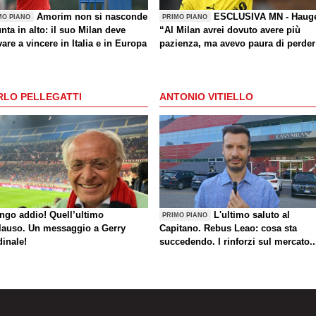
Amorim non si nasconde
ESCLUSIVA MN - Haug
MO PIANO
PRIMO PIANO
nta in alto: il suo Milan deve
“Al Milan avrei dovuto avere più
are a vincere in Italia e in Europa
pazienza, ma avevo paura di perder
la Nazionale. La crisi? Sono sicuro
che tornerete grandi. Bellissimo
segnare all’Inter con il Bodø. Torna
RLO PELLEGATTI
ANTONIO VITIELLO
un giorno? Magari. Forza Milan!”
ungo addio! Quell’ultimo
L'ultimo saluto al
PRIMO PIANO
lauso. Un messaggio a Gerry
Capitano. Rebus Leao: cosa sta
dinale!
succedendo. I rinforzi sul mercato..