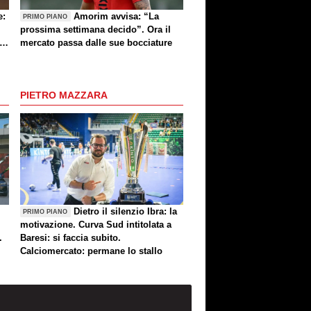
e:
Amorim avvisa: “La
PRIMO PIANO
prossima settimana decido”. Ora il
e
mercato passa dalle sue bocciature
re
PIETRO MAZZARA
Dietro il silenzio Ibra: la
PRIMO PIANO
motivazione. Curva Sud intitolata a
.
Baresi: si faccia subito.
Calciomercato: permane lo stallo