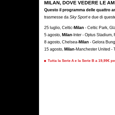
MILAN, DOVE VEDERE LE AM
Questo il programma delle quattro a
trasmesse da
Sky Sport
e due di ques
25 luglio, Celtic-
Milan
- Celtic Park, G
5 agosto,
Milan
-Inter - Optus Stadium,
8 agosto, Chelsea-
Milan
- Gelora Bung
15 agosto,
Milan
-Manchester United - 
Tutta la Serie A e la Serie B a 19,99€ p