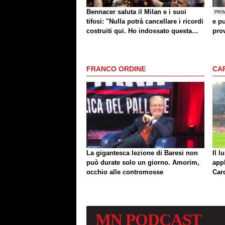
Bennacer saluta il Milan e i suoi
PRI
tifosi: "Nulla potrà cancellare i ricordi
e pu
costruiti qui. Ho indossato questa
prov
maglia con orgoglio"
FRANCO ORDINE
CA
La gigantesca lezione di Baresi non
Il l
può durate solo un giorno. Amorim,
app
occhio alle contromosse
Car
MN
PODCAST