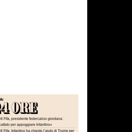
08
Fifa, presidente federcalcio giordana:
attato per appoggiare Infantino»
08
Fifa, Infantino ha chiesto l’aiuto di Trump per