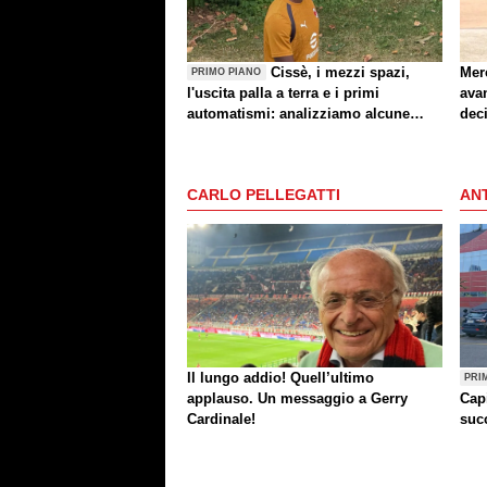
Cissè, i mezzi spazi,
Mer
PRIMO PIANO
l'uscita palla a terra e i primi
avan
automatismi: analizziamo alcune
dec
indicazioni di Milan-Inter
dop
CARLO PELLEGATTI
ANT
Il lungo addio! Quell’ultimo
PRI
applauso. Un messaggio a Gerry
Cap
Cardinale!
succ