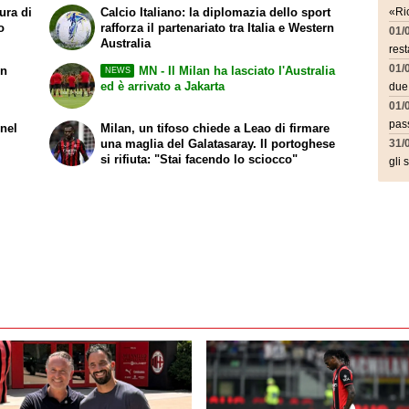
nella passività"
ura di
Calcio Italiano: la diplomazia dello sport
«Ric
o
rafforza il partenariato tra Italia e Western
01/
Australia
rest
01/
on
MN - Il Milan ha lasciato l'Australia
NEWS
ed è arrivato a Jakarta
due
01/
pass
 nel
Milan, un tifoso chiede a Leao di firmare
una maglia del Galatasaray. Il portoghese
31/
si rifiuta: "Stai facendo lo sciocco"
gli 