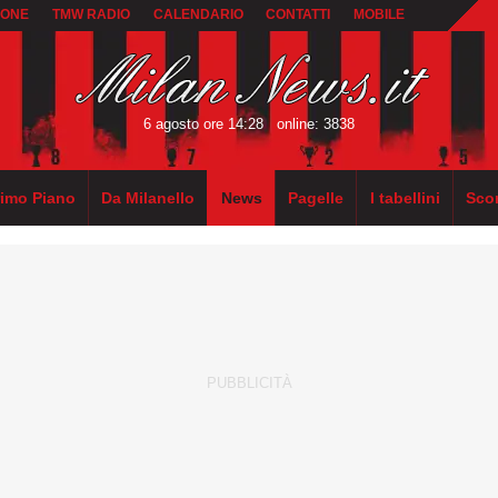
IONE
TMW RADIO
CALENDARIO
CONTATTI
MOBILE
6 agosto ore 14:28
online: 3838
rimo Piano
Da Milanello
News
Pagelle
I tabellini
Sco