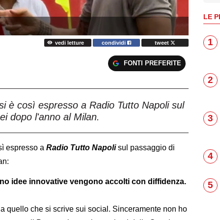
LE P
1
vedi letture
condividi
tweet
FONTI PREFERITE
2
si è così espresso a Radio Tutto Napoli sul
ei dopo l'anno al Milan.
3
così espresso a
Radio Tutto Napoli
sul passaggio di
4
lan:
ono idee innovative vengono accolti con diffidenza.
5
a quello che si scrive sui social. Sinceramente non ho