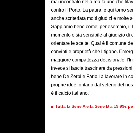
mai incontrato nella realtà uno che tifa
contro il Porto. La paura, e qui torno s
anche scriteriata molti giudizi e molte s
Sappiamo bene come, per esempio, il Mi
momento e sia sensibile al giudizio di ch
orientare le scelte. Qual è il comune d
convinti e proprietà che litigano. Eme
maggiore compattezza decisionale: l'In
invece si lascia trascinare da pressioni
bene De Zerbi e Farioli a lavorare in co
proprie idee lontano dal veleno del nos
è il calcio italiano."
Tutta la Serie A e la Serie B a 19,99€ p