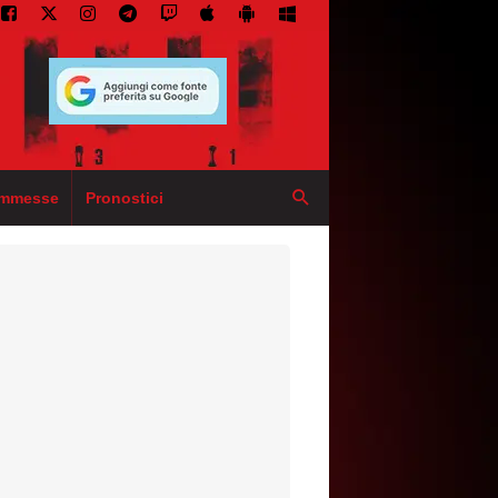
mmesse
Pronostici