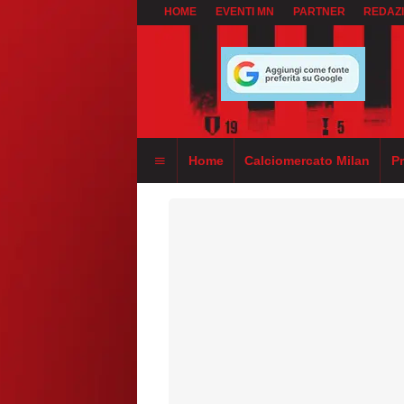
HOME
EVENTI MN
PARTNER
REDAZ
Home
Calciomercato Milan
P