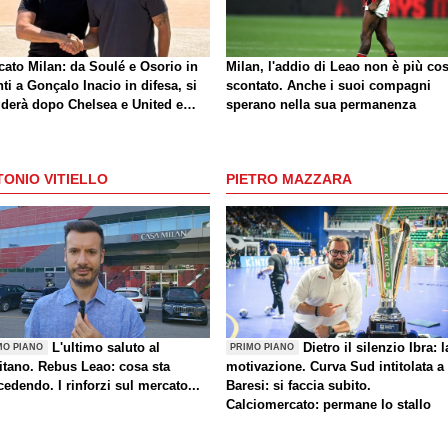
cato Milan: da Soulé e Osorio in
Milan, l'addio di Leao non è più cos
ti a Gonçalo Inacio in difesa, si
scontato. Anche i suoi compagni
iderà dopo Chelsea e United e
sperano nella sua permanenza
o le cessioni. La situazione
ONIO VITIELLO
PIETRO MAZZARA
L'ultimo saluto al
Dietro il silenzio Ibra: l
MO PIANO
PRIMO PIANO
itano. Rebus Leao: cosa sta
motivazione. Curva Sud intitolata a
edendo. I rinforzi sul mercato...
Baresi: si faccia subito.
Calciomercato: permane lo stallo