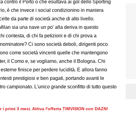
va contro il Porto o che esultava ai gol dello Sporting
erio, è che invece i social condizionino in maniera
celte da parte di società anche di alto livello.
lan sia una nave un po' alla deriva in questo
i contesta, di chi fa petizioni e di chi prova a
enominatore? Ci sono società deboli, dirigenti poco
rgono come società vincenti quelle che mantengono
ter, il Como e, se vogliamo, anche il Bologna. Chi
 esterne finisce per perdere lucidità. E allora fanno
ntesti prestigiosi e ben pagati, portando avanti le
tro campionato. L'unico grande sconfitto di tutto questo
er i primi 3 mesi. Attiva l'offerta TIMVISION con DAZN!