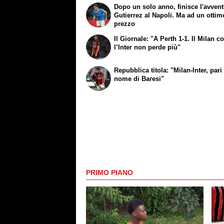
Dopo un solo anno, finisce l'avvent
Gutierrez al Napoli. Ma ad un ottim
prezzo
Il Giornale: "A Perth 1-1. Il Milan c
l’Inter non perde più"
Repubblica titola: "Milan-Inter, pari
nome di Baresi"
PRIMO PIANO