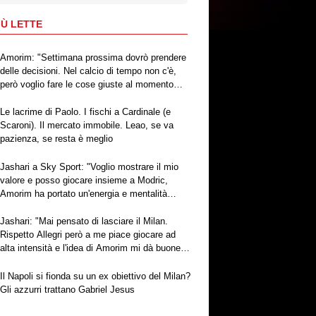
IÙ LETTE
Amorim: "Settimana prossima dovrò prendere
delle decisioni. Nel calcio di tempo non c'è,
però voglio fare le cose giuste al momento
giusto"
Le lacrime di Paolo. I fischi a Cardinale (e
Scaroni). Il mercato immobile. Leao, se va
pazienza, se resta è meglio
Jashari a Sky Sport: "Voglio mostrare il mio
valore e posso giocare insieme a Modric,
Amorim ha portato un'energia e mentalità
diversa"
Jashari: "Mai pensato di lasciare il Milan.
Rispetto Allegri però a me piace giocare ad
alta intensità e l'idea di Amorim mi dà buone
sensazioni"
Il Napoli si fionda su un ex obiettivo del Milan?
Gli azzurri trattano Gabriel Jesus