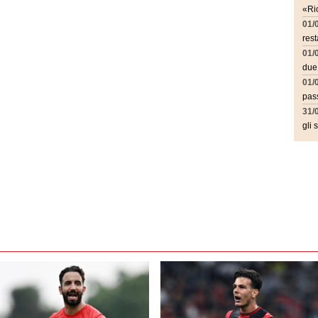
«Ric
01/
rest
01/
due
01/
pass
31/
gli 