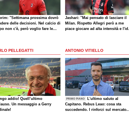
rim: "Settimana prossima dovrò
Jashari: "Mai pensato di lasciare il
dere delle decisioni. Nel calcio di
Milan. Rispetto Allegri però a me
o non c'è, però voglio fare le
piace giocare ad alta intensità e l'id
e giuste al momento giusto"
di Amorim mi dà buone sensazioni
RLO PELLEGATTI
ANTONIO VITIELLO
ungo addio! Quell’ultimo
L'ultimo saluto al
PRIMO PIANO
lauso. Un messaggio a Gerry
Capitano. Rebus Leao: cosa sta
dinale!
succedendo. I rinforzi sul mercato..