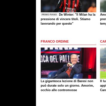
De Winter: "Il Milan ha la
Amo
PRIMO PIANO
pressione di vincere titoli. Stiamo
pren
lavorando per questo"
temp
cos
FRANCO ORDINE
CA
La gigantesca lezione di Baresi non
Il l
può durate solo un giorno. Amorim,
app
occhio alle contromosse
Car