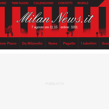
IONE
TMW RADIO
CALENDARIO
CONTATTI
MOBILE
7 agosto ore 11:15
online: 3201
rimo Piano
Da Milanello
News
Pagelle
I tabellini
Sco