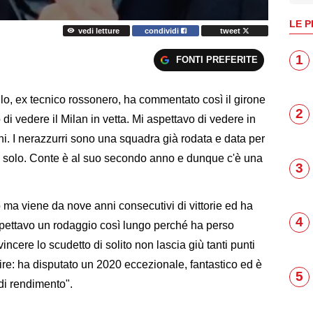
LE P
vedi letture
condividi
tweet
1
FONTI PREFERITE
ello, ex tecnico rossonero, ha commentato così il girone
2
di vedere il Milan in vetta. Mi aspettavo di vedere in
ni. I nerazzurri sono una squadra già rodata e data per
 non solo. Conte è al suo secondo anno e dunque c'è una
3
o ma viene da nove anni consecutivi di vittorie ed ha
4
aspettavo un rodaggio così lungo perché ha perso
vincere lo scudetto di solito non lascia giù tanti punti
dire: ha disputato un 2020 eccezionale, fantastico ed è
5
 di rendimento".