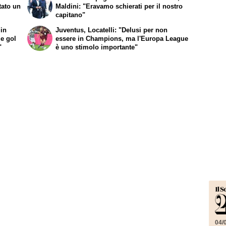
tato un
Maldini: "Eravamo schierati per il nostro
capitano"
 in
Juventus, Locatelli: "Delusi per non
ue gol
essere in Champions, ma l'Europa League
"
è uno stimolo importante"
04/