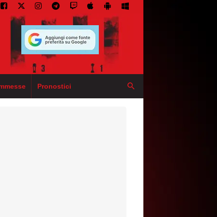
mmesse
Pronostici