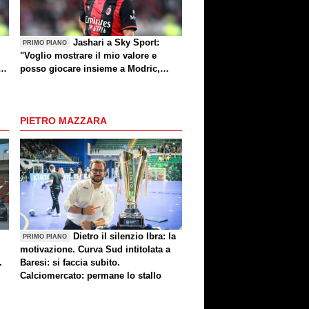
Jashari a Sky Sport:
PRIMO PIANO
"Voglio mostrare il mio valore e
ea
posso giocare insieme a Modric,
"
Amorim ha portato un'energia e
mentalità diversa"
PIETRO MAZZARA
Dietro il silenzio Ibra: la
PRIMO PIANO
motivazione. Curva Sud intitolata a
.
Baresi: si faccia subito.
Calciomercato: permane lo stallo