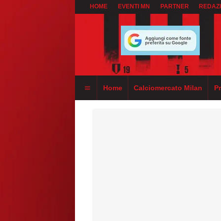
HOME
EVENTI MN
PARTNER
REDAZ
Home
Calciomercato Milan
P