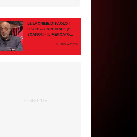
LE LACRIME DI PAOLO. I
FISCHI A CARDINALE (E
SCARONI). IL MERCATO
IMMOBILE. LEAO, SE VA
di Luca Serafini
PAZIENZA, SE RESTA È
MEGLIO