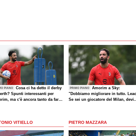
Cosa ci ha detto il derby
Amorim a Sky:
MO PIANO
PRIMO PIANO
erth? Spunti interessanti per
"Dobbiamo migliorare in tutto. Lea
rim, ma c'è ancora tanto da fare
Se sei un giocatore del Milan, devi
che sul mercato)
divertirti"
ONIO VITIELLO
PIETRO MAZZARA