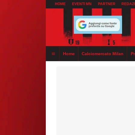
HOME
EVENTI MN
PARTNER
REDAZ
Home
Calciomercato Milan
P