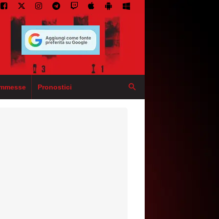
mmesse
Pronostici