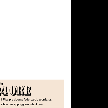
08
Fifa, presidente federcalcio giordana:
attato per appoggiare Infantino»