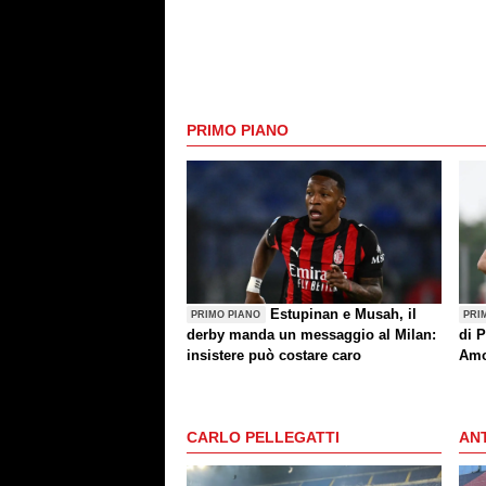
PRIMO PIANO
Estupinan e Musah, il
PRIMO PIANO
PRI
derby manda un messaggio al Milan:
di P
insistere può costare caro
Amo
(an
CARLO PELLEGATTI
ANT