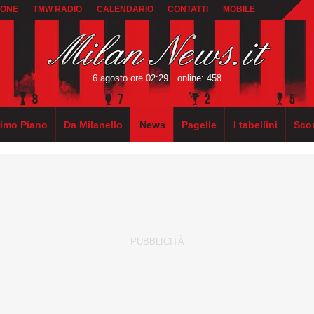
IONE
TMW RADIO
CALENDARIO
CONTATTI
MOBILE
6 agosto ore 02:29
online: 458
rimo Piano
Da Milanello
News
Pagelle
I tabellini
Sco