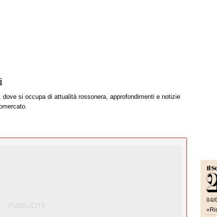
i
, dove si occupa di attualità rossonera, approfondimenti e notizie
iomercato.
04/
«Ric