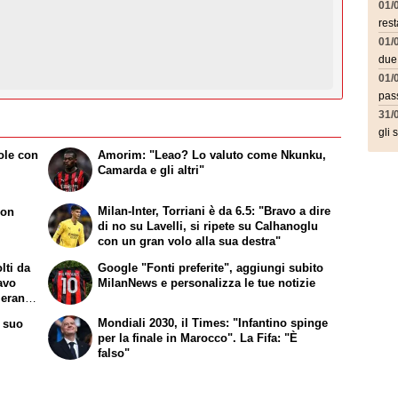
01/
rest
01/
due
01/
pass
31/
gli 
ole con
Amorim: "Leao? Lo valuto come Nkunku,
Camarda e gli altri"
Milan-Inter, Torriani è da 6.5: "Bravo a dire
con
di no su Lavelli, si ripete su Calhanoglu
con un gran volo alla sua destra"
lti da
Google "Fonti preferite", aggiungi subito
avo
MilanNews e personalizza le tue notizie
 erano
Mondiali 2030, il Times: "Infantino spinge
l suo
per la finale in Marocco". La Fifa: "È
falso"