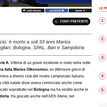
LE P
vedi letture
condividi
tweet
1
FONTI PREFERITE
2
lcio: è morto a soli 33 anni Marios
gliari, Bologna, SPAL, Bari e Sampdoria
3
rie A
. Vittima di un grave incidente in moto nella notte
'ha fatta Marios Oikonomou
, ex difensore greco di
4
riera a diversi club del nostro campionato italiano.
a città natale dove aveva cominciato anche come
iocato soprattutto nel
Bologna
ma ha vestito anche le
5
doria
. Ha giocato anche nell'AEK Atene, nel