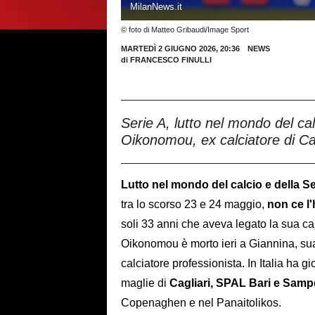
MilanNews.it
© foto di Matteo Gribaudi/Image Sport
MARTEDÌ 2 GIUGNO 2026, 20:36
NEWS
di
FRANCESCO FINULLI
Serie A, lutto nel mondo del ca
Oikonomou, ex calciatore di Ca
Lutto nel mondo del calcio e della Se
tra lo scorso 23 e 24 maggio,
non ce l
soli 33 anni che aveva legato la sua car
Oikonomou è morto ieri a Giannina, su
calciatore professionista. In Italia ha g
maglie di
Cagliari, SPAL Bari e Samp
Copenaghen e nel Panaitolikos.