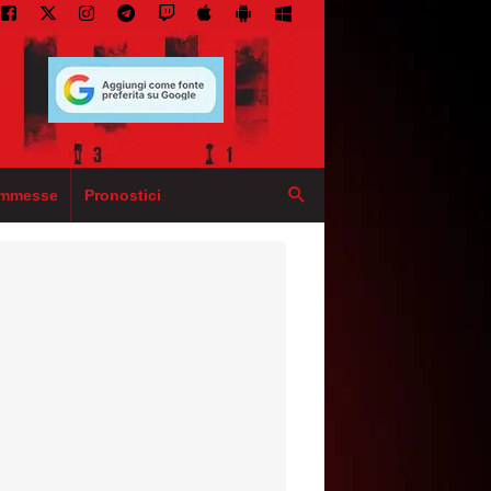
mmesse
Pronostici