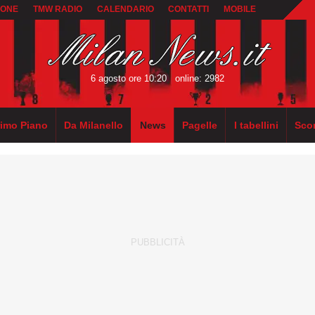
IONE
TMW RADIO
CALENDARIO
CONTATTI
MOBILE
6 agosto ore 10:20
online: 2982
rimo Piano
Da Milanello
News
Pagelle
I tabellini
Sco