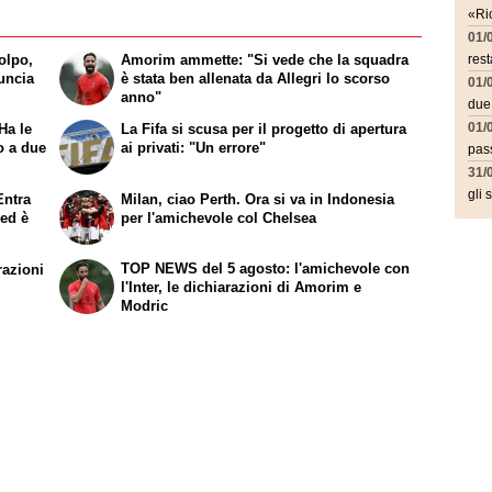
«Ric
01/
olpo,
Amorim ammette: "Si vede che la squadra
rest
uncia
è stata ben allenata da Allegri lo scorso
01/
anno"
due
01/
Ha le
La Fifa si scusa per il progetto di apertura
o a due
ai privati: "Un errore"
pass
31/
gli 
Entra
Milan, ciao Perth. Ora si va in Indonesia
 ed è
per l'amichevole col Chelsea
TOP NEWS del 5 agosto: l'amichevole con
razioni
l'Inter, le dichiarazioni di Amorim e
Modric