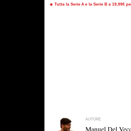
Tutta la Serie A e la Serie B a 19,99€ p
AUTORE
Manuel Del Vec