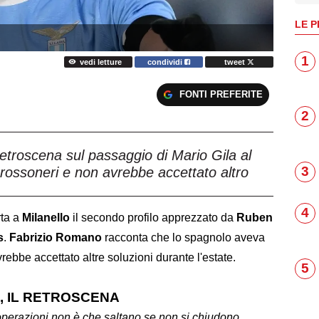
LE P
1
vedi letture
condividi
tweet
FONTI PREFERITE
2
troscena sul passaggio di Mario Gila al
3
i rossoneri e non avrebbe accettato altro
4
ta a
Milanello
il secondo profilo apprezzato da
Ruben
s
.
Fabrizio
Romano
racconta che lo spagnolo aveva
rebbe accettato altre soluzioni durante l'estate.
5
N, IL RETROSCENA
e operazioni non è che saltano se non si chiudono