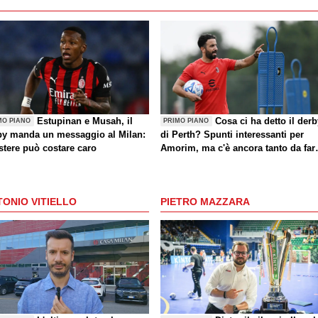
Estupinan e Musah, il
Cosa ci ha detto il der
MO PIANO
PRIMO PIANO
by manda un messaggio al Milan:
di Perth? Spunti interessanti per
stere può costare caro
Amorim, ma c'è ancora tanto da far
(anche sul mercato)
ONIO VITIELLO
PIETRO MAZZARA