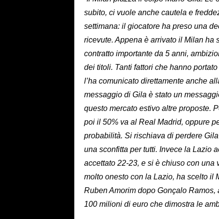
subito, ci vuole anche cautela e freddez
settimana: il giocatore ha preso una d
ricevute. Appena è arrivato il Milan ha
contratto importante da 5 anni, ambizi
dei titoli. Tanti fattori che hanno portat
l’ha comunicato direttamente anche alla 
messaggio di Gila è stato un messaggi
questo mercato estivo altre proposte. Per
poi il 50% va al Real Madrid, oppure p
probabilità. Si rischiava di perdere Gi
una sconfitta per tutti. Invece la Lazio 
accettato 22-23, e si è chiuso con una v
molto onesto con la Lazio, ha scelto il 
Ruben Amorim dopo Gonçalo Ramos, arri
100 milioni di euro che dimostra le am