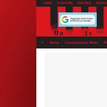
HOME
EVENTI MN
PARTNER
REDAZ
Home
Calciomercato Milan
P