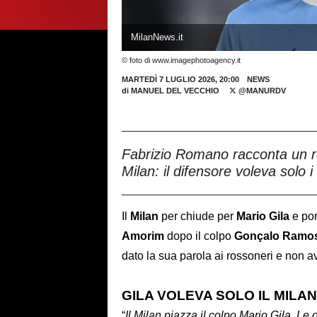
MilanNews.it
© foto di www.imagephotoagency.it
MARTEDÌ 7 LUGLIO 2026, 20:00
NEWS
di
MANUEL DEL VECCHIO
@MANURDV
Fabrizio Romano racconta un re
Milan: il difensore voleva solo 
Il
Milan
per chiude per
Mario
Gila
e por
Amorim
dopo il colpo
Gonçalo
Ramo
dato la sua parola ai rossoneri e non av
GILA VOLEVA SOLO IL MILA
“
Il Milan piazza il colpo Mario Gila. L