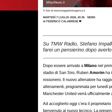
MilanNews.it
© foto di www.imagephotoagency.it
MARTEDÌ 7 LUGLIO 2026, 20:36
NEWS
di
FEDERICO CALABRESE
Su TMW Radio, Stefano Impallom
farei un pensierino dopo averlo
Dopo essere arrivato a
Milano
nel prim
stadio di San Siro, Ruben
Amorim
ha 
rossonero. Il nuovo allenatore ha raggiu
allenamenti, programmata per lunedì pr
Manchester United verrà ufficialmente ai
Ad accoglierlo oggi c'era il proprietari
benvenuto al nuovo tecnico. La presen