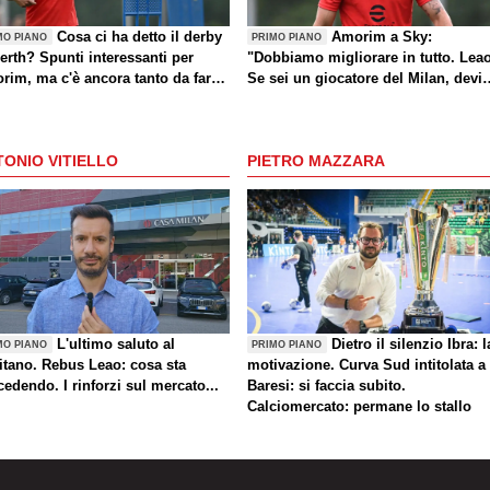
Cosa ci ha detto il derby
Amorim a Sky:
MO PIANO
PRIMO PIANO
erth? Spunti interessanti per
"Dobbiamo migliorare in tutto. Lea
rim, ma c'è ancora tanto da fare
Se sei un giocatore del Milan, devi
che sul mercato)
divertirti"
ONIO VITIELLO
PIETRO MAZZARA
L'ultimo saluto al
Dietro il silenzio Ibra: l
MO PIANO
PRIMO PIANO
itano. Rebus Leao: cosa sta
motivazione. Curva Sud intitolata a
edendo. I rinforzi sul mercato...
Baresi: si faccia subito.
Calciomercato: permane lo stallo