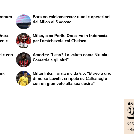
pertura
Borsino calciomercato: tutte le operazioni
del Milan al 5 agosto
Entra
Milan, ciao Perth. Ora si va in Indonesia
 ed è
per l'amichevole col Chelsea
ole con
Amorim: "Leao? Lo valuto come Nkunku,
Camarda e gli altri"
Milan-Inter, Torriani è da 6.5: "Bravo a dire
con
di no su Lavelli, si ripete su Calhanoglu
con un gran volo alla sua destra"
04/
«Ric