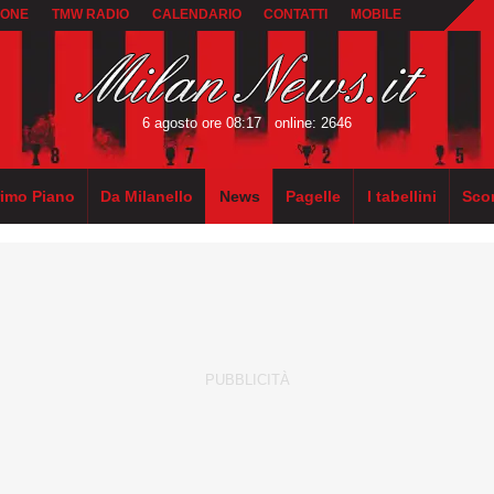
IONE
TMW RADIO
CALENDARIO
CONTATTI
MOBILE
6 agosto ore 08:17
online: 2646
rimo Piano
Da Milanello
News
Pagelle
I tabellini
Sco