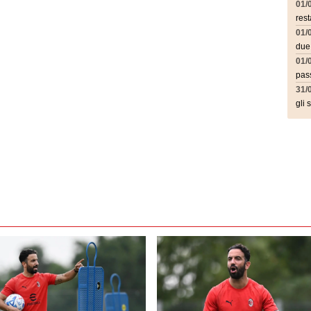
01/
rest
01/
due
01/
pass
31/
gli 