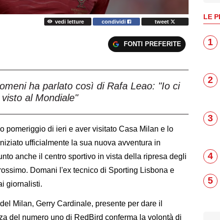
LE P
vedi letture
condividi
tweet
1
FONTI PREFERITE
2
eni ha parlato così di Rafa Leao: "Io ci
 visto al Mondiale"
3
o pomeriggio di ieri e aver visitato Casa Milan e lo
iniziato ufficialmente la sua nuova avventura in
4
nto anche il centro sportivo in vista della ripresa degli
ossimo. Domani l'ex tecnico di Sporting Lisbona e
5
 giornalisti.
o del Milan, Gerry Cardinale, presente per dare il
za del numero uno di RedBird conferma la volontà di