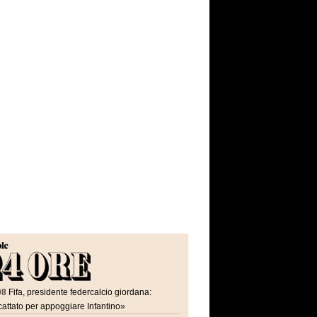
08
Fifa, presidente federcalcio giordana:
attato per appoggiare Infantino»