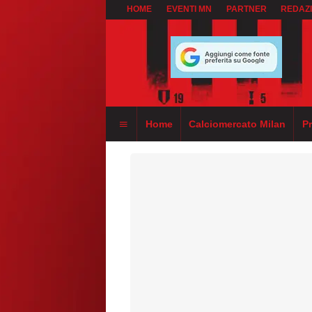
HOME
EVENTI MN
PARTNER
REDAZ
Home
Calciomercato Milan
P