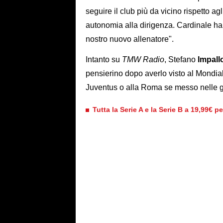
seguire il club più da vicino rispetto a
autonomia alla dirigenza. Cardinale ha 
nostro nuovo allenatore".
Intanto su
TMW Radio
, Stefano
Impal
pensierino dopo averlo visto al Mondia
Juventus o alla Roma se messo nelle gi
Tutta la Serie A e la Serie B a 19,99€ p