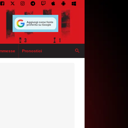
mmesse
Pronostici