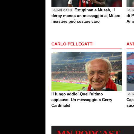
Estupinan e Musah, il
PRIMO PIANO
PRI
derby manda un messaggio al Milan:
di P
insistere può costare caro
Amo
(an
CARLO PELLEGATTI
ANT
Il lungo addio! Quell’ultimo
PRI
applauso. Un messaggio a Gerry
Cap
Cardinale!
succ
MN
PODCAST