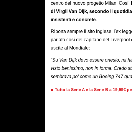
centro del nuovo progetto Milan. Così,
di Virgil Van Dijk, secondo il quotid
insistenti e concrete.
Riporta sempre il sito inglese, l'ex leg
parlato così del capitano del Liverpool
uscite al Mondiale:
“Su Van Dijk devo essere onesto, mi ha
visto benissimo, non in forma. Credo st
sembrava po’ come un Boeing 747 quan
Tutta la Serie A e la Serie B a 19,99€ p