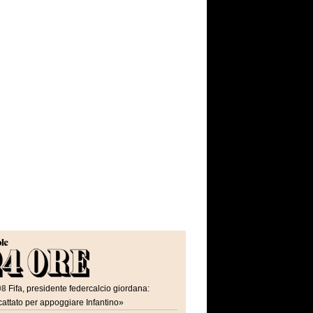
08
Fifa, presidente federcalcio giordana:
attato per appoggiare Infantino»