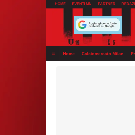
HOME
EVENTI MN
PARTNER
REDAZ
Home
Calciomercato Milan
P