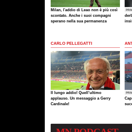
Milan, l'addio di Leao non è più così
PRI
scontato. Anche i suoi compagni
der
sperano nella sua permanenza
insi
CARLO PELLEGATTI
ANT
Il lungo addio! Quell’ultimo
PRI
applauso. Un messaggio a Gerry
Cap
Cardinale!
succ
MN
PODCAST