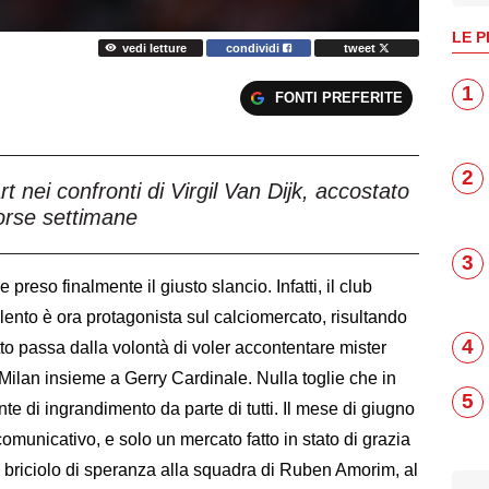
LE P
vedi letture
condividi
tweet
1
FONTI PREFERITE
2
t nei confronti di Virgil Van Dijk, accostato
orse settimane
3
preso finalmente il giusto slancio. Infatti, il club
ento è ora protagonista sul calciomercato, risultando
4
tto passa dalla volontà di voler accontentare mister
ilan insieme a Gerry Cardinale. Nulla toglie che in
5
te di ingrandimento da parte di tutti. Il mese di giugno
 comunicativo, e solo un mercato fatto in stato di grazia
 briciolo di speranza alla squadra di Ruben Amorim, al