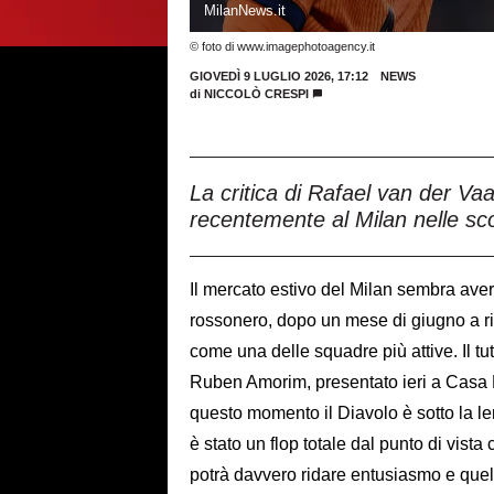
MilanNews.it
© foto di www.imagephotoagency.it
GIOVEDÌ 9 LUGLIO 2026, 17:12
NEWS
di
NICCOLÒ CRESPI
La critica di Rafael van der Vaar
recentemente al Milan nelle sc
Il mercato estivo del Milan sembra avere 
rossonero, dopo un mese di giugno a ril
come una delle squadre più attive. Il tu
Ruben Amorim, presentato ieri a Casa M
questo momento il Diavolo è sotto la len
è stato un flop totale dal punto di vista
potrà davvero ridare entusiasmo e quel