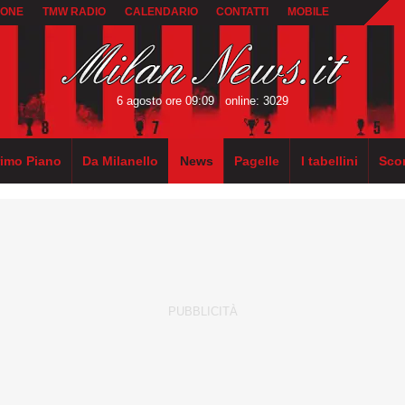
IONE
TMW RADIO
CALENDARIO
CONTATTI
MOBILE
6 agosto ore 09:09
online: 3029
rimo Piano
Da Milanello
News
Pagelle
I tabellini
Sco