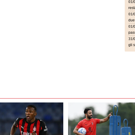
01/
rest
01/
due
01/
pass
31/
gli 