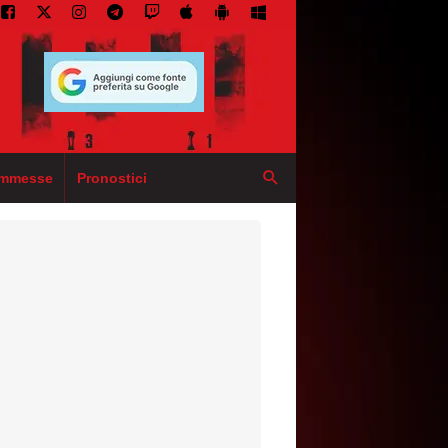
mmesse
Pronostici