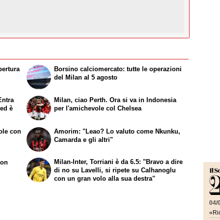
pertura
Borsino calciomercato: tutte le operazioni
del Milan al 5 agosto
Entra
Milan, ciao Perth. Ora si va in Indonesia
 ed è
per l'amichevole col Chelsea
ole con
Amorim: "Leao? Lo valuto come Nkunku,
Camarda e gli altri"
Milan-Inter, Torriani è da 6.5: "Bravo a dire
con
di no su Lavelli, si ripete su Calhanoglu
con un gran volo alla sua destra"
04/
«Ric