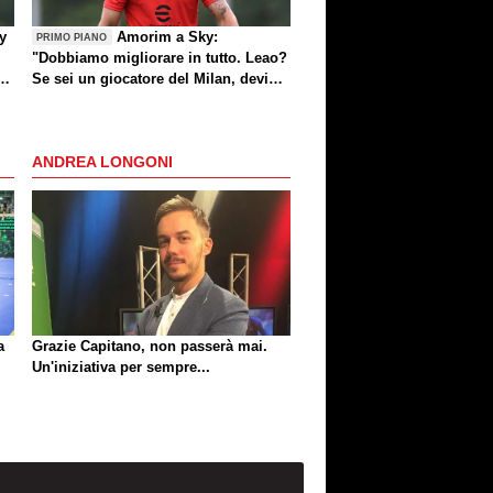
by
Amorim a Sky:
PRIMO PIANO
"Dobbiamo migliorare in tutto. Leao?
e
Se sei un giocatore del Milan, devi
divertirti"
ANDREA LONGONI
a
Grazie Capitano, non passerà mai.
Un'iniziativa per sempre...