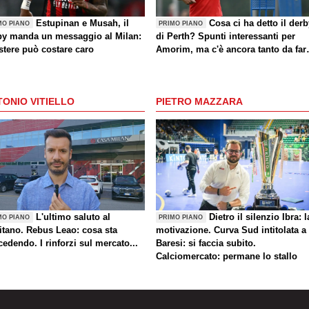
Estupinan e Musah, il
Cosa ci ha detto il der
MO PIANO
PRIMO PIANO
by manda un messaggio al Milan:
di Perth? Spunti interessanti per
stere può costare caro
Amorim, ma c'è ancora tanto da far
(anche sul mercato)
ONIO VITIELLO
PIETRO MAZZARA
L'ultimo saluto al
Dietro il silenzio Ibra: l
MO PIANO
PRIMO PIANO
itano. Rebus Leao: cosa sta
motivazione. Curva Sud intitolata a
edendo. I rinforzi sul mercato...
Baresi: si faccia subito.
Calciomercato: permane lo stallo