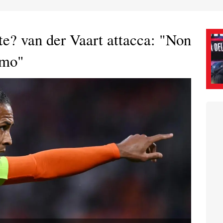
te? van der Vaart attacca: "Non
imo"