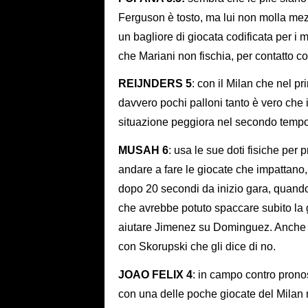
Ferguson è tosto, ma lui non molla me
un bagliore di giocata codificata per i 
che Mariani non fischia, per contatto c
REIJNDERS 5
: con il Milan che nel p
davvero pochi palloni tanto è vero che i
situazione peggiora nel secondo temp
MUSAH 6
: usa le sue doti fisiche pe
andare a fare le giocate che impattano,
dopo 20 secondi da inizio gara, quand
che avrebbe potuto spaccare subito la g
aiutare Jimenez su Dominguez. Anche ne
con Skorupski che gli dice di no.
JOAO FELIX 4
: in campo contro pronos
con una delle poche giocate del Milan n