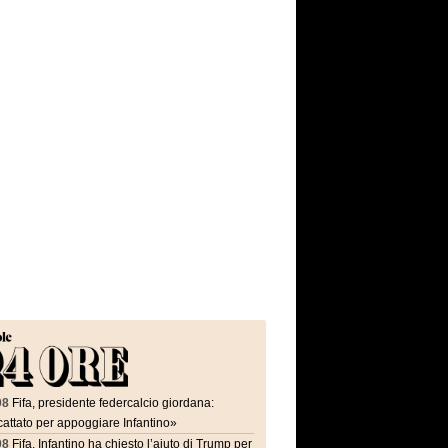
08
Fifa, presidente federcalcio giordana:
attato per appoggiare Infantino»
08
Fifa, Infantino ha chiesto l’aiuto di Trump per