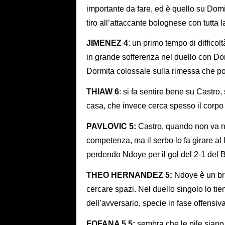
importante da fare, ed è quello su Dom
tiro all’attaccante bolognese con tutta 
JIMENEZ 4
: un primo tempo di difficol
in grande sofferenza nel duello con Do
Dormita colossale sulla rimessa che p
THIAW 6
: si fa sentire bene su Castro,
casa, che invece cerca spesso il corpo
PAVLOVIC 5:
Castro, quando non va ne
competenza, ma il serbo lo fa girare a
perdendo Ndoye per il gol del 2-1 del 
THEO HERNANDEZ 5:
Ndoye è un bru
cercare spazi. Nel duello singolo lo t
dell’avversario, specie in fase offensiva
FOFANA 5.5:
sembra che le pile siano 