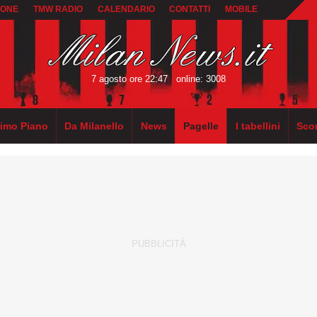
IONE
TMW RADIO
CALENDARIO
CONTATTI
MOBILE
7 agosto ore 22:47
online: 3008
rimo Piano
Da Milanello
News
Pagelle
I tabellini
Sco