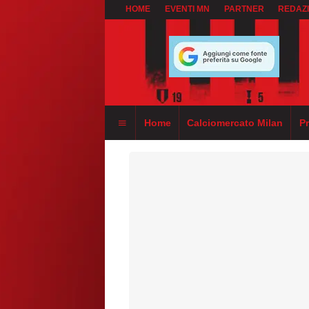
HOME
EVENTI MN
PARTNER
REDAZ
Home
Calciomercato Milan
P