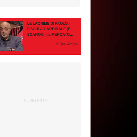
LE LACRIME DI PAOLO. I
FISCHI A CARDINALE (E
SCARONI). IL MERCATO
IMMOBILE. LEAO, SE VA
di Luca Serafini
PAZIENZA, SE RESTA È
MEGLIO