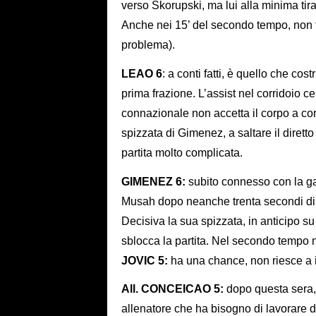
verso Skorupski, ma lui alla minima tira
Anche nei 15’ del secondo tempo, non f
problema).
LEAO 6
: a conti fatti, è quello che cos
prima frazione. L’assist nel corridoio c
connazionale non accetta il corpo a corp
spizzata di Gimenez, a saltare il dirett
partita molto complicata.
GIMENEZ 6:
subito connesso con la gara
Musah dopo neanche trenta secondi di gi
Decisiva la sua spizzata, in anticipo su
sblocca la partita. Nel secondo tempo no
JOVIC 5:
ha una chance, non riesce a i
All. CONCEICAO 5:
dopo questa sera, 
allenatore che ha bisogno di lavorare 