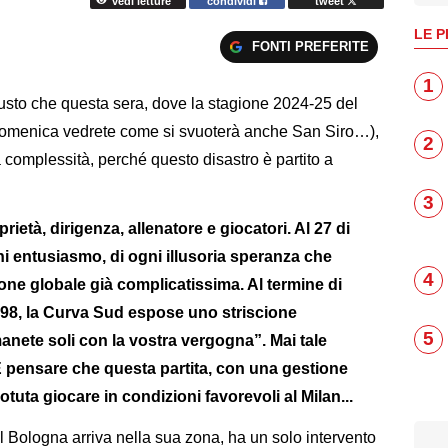
vedi letture
condividi
tweet
LE P
FONTI PREFERITE
1
giusto che questa sera, dove la stagione 2024-25 del
a domenica vedrete come si svuoterà anche San Siro…),
2
a complessità, perché questo disastro è partito a
.
3
rietà, dirigenza, allenatore e giocatori. Al 27 di
ni entusiasmo, di ogni illusoria speranza che
4
ne globale già complicatissima. Al termine di
-98, la Curva Sud espose uno striscione
5
anete soli con la vostra vergogna”. Mai tale
E pensare che questa partita, con una gestione
otuta giocare in condizioni favorevoli al Milan...
il Bologna arriva nella sua zona, ha un solo intervento