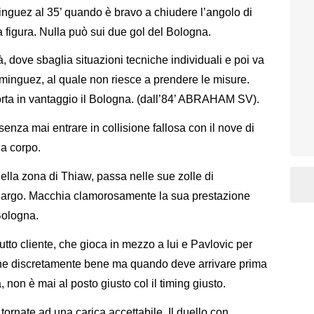
inguez al 35’ quando è bravo a chiudere l’angolo di
la figura. Nulla può sui due gol del Bologna.
tà, dove sbaglia situazioni tecniche individuali e poi va
minguez, al quale non riesce a prendere le misure.
orta in vantaggio il Bologna. (dall’84’ ABRAHAM SV).
 senza mai entrare in collisione fallosa con il nove di
 a corpo.
lla zona di Thiaw, passa nelle sue zolle di
l largo. Macchia clamorosamente la sua prestazione
Bologna.
tto cliente, che gioca in mezzo a lui e Pavlovic per
iene discretamente bene ma quando deve arrivare prima
, non è mai al posto giusto col il timing giusto.
tornate ad una carica accettabile. Il duello con