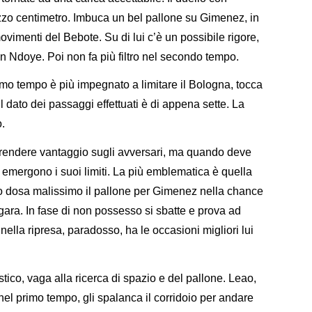
zzo centimetro. Imbuca un bel pallone su Gimenez, in
movimenti del Bebote. Su di lui c’è un possibile rigore,
on Ndoye. Poi non fa più filtro nel secondo tempo.
rimo tempo è più impegnato a limitare il Bologna, tocca
l dato dei passaggi effettuati è di appena sette. La
o.
r prendere vantaggio sugli avversari, ma quando deve
 emergono i suoi limiti. La più emblematica è quella
o dosa malissimo il pallone per Gimenez nella chance
ara. In fase di non possesso si sbatte e prova ad
lla ripresa, paradosso, ha le occasioni migliori lui
tico, vaga alla ricerca di spazio e del pallone. Leao,
el primo tempo, gli spalanca il corridoio per andare