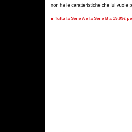
non ha le caratteristiche che lui vuole 
Tutta la Serie A e la Serie B a 19,99€ p