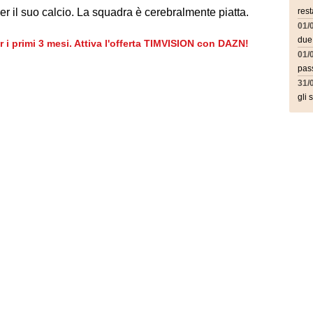
per il suo calcio. La squadra è cerebralmente piatta.
rest
01/
due
er i primi 3 mesi. Attiva l'offerta TIMVISION con DAZN!
01/
pass
31/
gli 