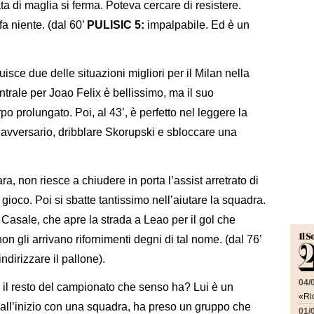
ta di maglia si ferma. Poteva cercare di resistere.
a niente. (dal 60’
PULISIC 5:
impalpabile. Ed è un
truisce due delle situazioni migliori per il Milan nella
entrale per Joao Felix è bellissimo, ma il suo
o prolungato. Poi, al 43’, è perfetto nel leggere la
o avversario, dribblare Skorupski e sbloccare una
, non riesce a chiudere in porta l’assist arretrato di
oco. Poi si sbatte tantissimo nell’aiutare la squadra.
 Casale, che apre la strada a Leao per il gol che
n gli arrivano rifornimenti degni di tal nome. (dal 76’
ndirizzare il pallone).
04/
il resto del campionato che senso ha? Lui è un
«Ric
dall’inizio con una squadra, ha preso un gruppo che
01/