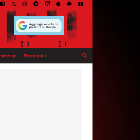
mmesse
Pronostici