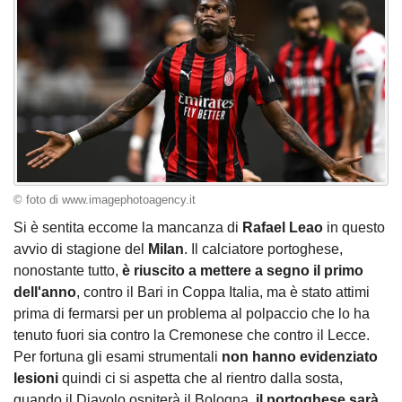
© foto di www.imagephotoagency.it
Si è sentita eccome la mancanza di
Rafael Leao
in questo
avvio di stagione del
Milan
. Il calciatore portoghese,
nonostante tutto,
è riuscito a mettere a segno il primo
dell'anno
, contro il Bari in Coppa Italia, ma è stato attimi
prima di fermarsi per un problema al polpaccio che lo ha
tenuto fuori sia contro la Cremonese che contro il Lecce.
Per fortuna gli esami strumentali
non hanno evidenziato
lesioni
quindi ci si aspetta che al rientro dalla sosta,
quando il Diavolo ospiterà il Bologna,
il portoghese sarà