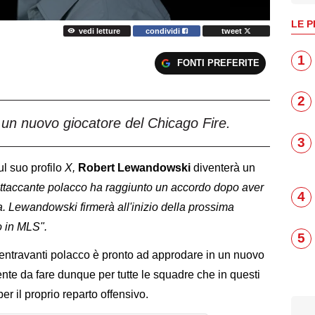
LE P
vedi letture
condividi
tweet
1
FONTI PREFERITE
2
un nuovo giocatore del Chicago Fire.
3
l suo profilo
X,
Robert Lewandowski
diventerà un
attaccante polacco ha raggiunto un accordo dopo aver
4
 fa. Lewandowski firmerà all'inizio della prossima
o in MLS".
5
 centravanti polacco è pronto ad approdare in un nuovo
nte da fare dunque per tutte le squadre che in questi
er il proprio reparto offensivo.