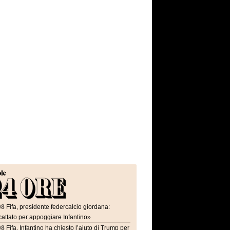
08
Fifa, presidente federcalcio giordana:
attato per appoggiare Infantino»
08
Fifa, Infantino ha chiesto l’aiuto di Trump per