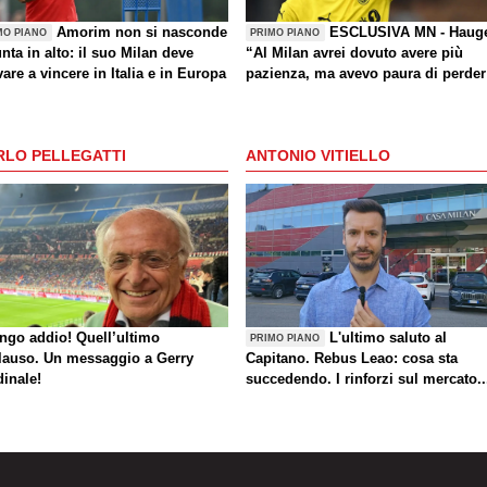
Amorim non si nasconde
ESCLUSIVA MN - Haug
MO PIANO
PRIMO PIANO
nta in alto: il suo Milan deve
“Al Milan avrei dovuto avere più
are a vincere in Italia e in Europa
pazienza, ma avevo paura di perder
la Nazionale. La crisi? Sono sicuro
che tornerete grandi. Bellissimo
segnare all’Inter con il Bodø. Torna
RLO PELLEGATTI
ANTONIO VITIELLO
un giorno? Magari. Forza Milan!”
ungo addio! Quell’ultimo
L'ultimo saluto al
PRIMO PIANO
lauso. Un messaggio a Gerry
Capitano. Rebus Leao: cosa sta
dinale!
succedendo. I rinforzi sul mercato..