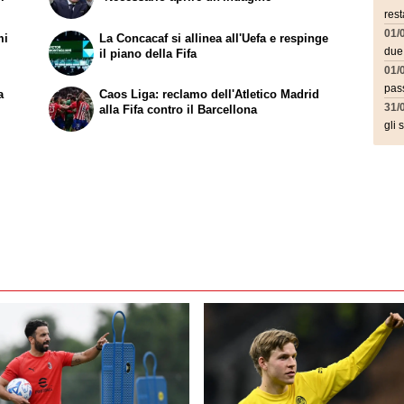
rest
01/
mi
La Concacaf si allinea all'Uefa e respinge
due
il piano della Fifa
01/
pass
a
Caos Liga: reclamo dell'Atletico Madrid
31/
alla Fifa contro il Barcellona
gli 