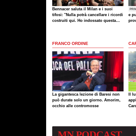
Bennacer saluta il Milan e i suoi
PRI
tifosi: "Nulla potrà cancellare i ricordi
e pu
costruiti qui. Ho indossato questa
prov
maglia con orgoglio"
FRANCO ORDINE
CA
La gigantesca lezione di Baresi non
Il l
può durate solo un giorno. Amorim,
app
occhio alle contromosse
Car
MN
PODCAST