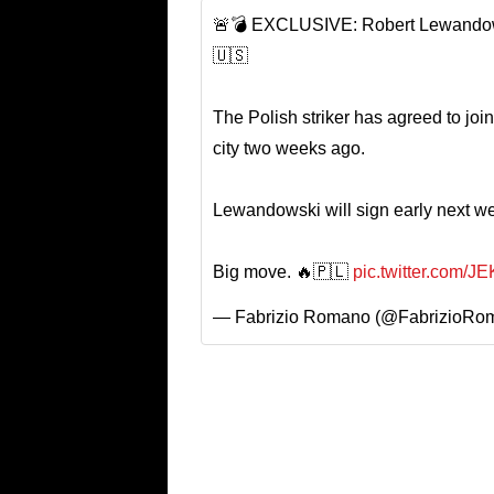
🚨💣 EXCLUSIVE: Robert Lewandow
🇺🇸
The Polish striker has agreed to join
city two weeks ago.
Lewandowski will sign early next we
Big move. 🔥🇵🇱
pic.twitter.com/
— Fabrizio Romano (@FabrizioRo