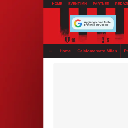
HOME
EVENTI MN
PARTNER
REDAZ
Home
Calciomercato Milan
P