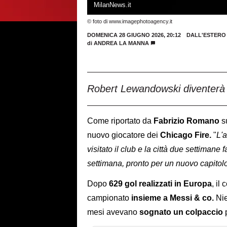
MilanNews.it
© foto di www.imagephotoagency.it
DOMENICA 28 GIUGNO 2026, 20:12
DALL'ESTERO
di
ANDREA LA MANNA
Robert Lewandowski diventerà 
Come riportato da
Fabrizio Romano
su
nuovo giocatore dei
Chicago Fire.
"
L'
visitato il club e la città due settimane
settimana, pronto per un nuovo capitol
Dopo
629 gol realizzati in Europa
, il
campionato
insieme a Messi & co.
Nie
mesi avevano
sognato un colpaccio
p