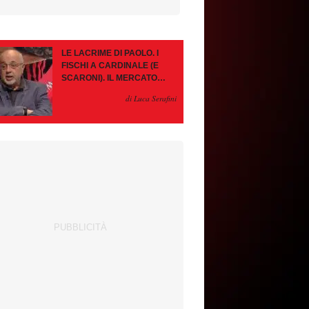
LE LACRIME DI PAOLO. I
FISCHI A CARDINALE (E
SCARONI). IL MERCATO
IMMOBILE. LEAO, SE VA
di Luca Serafini
PAZIENZA, SE RESTA È
MEGLIO