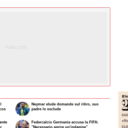
l
Neymar elude domande sul ritiro, suo
ncos
padre lo esclude
04/
«Ric
mente
Federcalcio Germania accusa la FIFA:
r
"Necessario aprire un'indagine"
01/