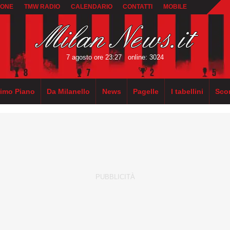
IONE
TMW RADIO
CALENDARIO
CONTATTI
MOBILE
7 agosto ore 23:27
online: 3024
rimo Piano
Da Milanello
News
Pagelle
I tabellini
Sco