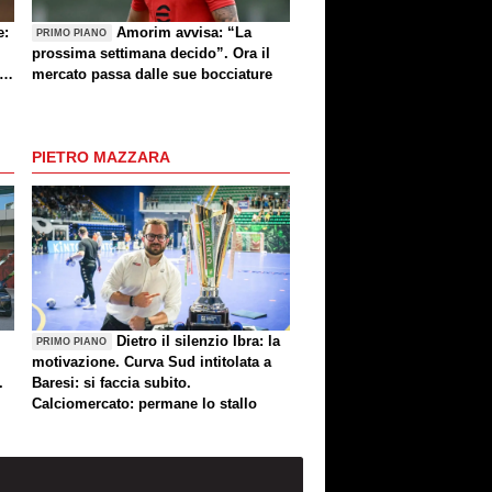
e:
Amorim avvisa: “La
PRIMO PIANO
prossima settimana decido”. Ora il
e
mercato passa dalle sue bocciature
re
PIETRO MAZZARA
Dietro il silenzio Ibra: la
PRIMO PIANO
motivazione. Curva Sud intitolata a
.
Baresi: si faccia subito.
Calciomercato: permane lo stallo