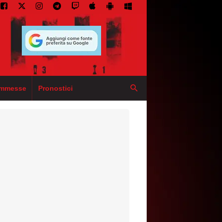
mmesse
Pronostici