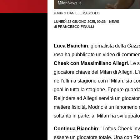
MilanNews.it
© foto di DANIELE MASCOLO
LUNEDÌ 23 GIUGNO 2025, 00:36
NEWS
di
FRANCESCO FINULLI
Luca Bianchin
, giornalista della
Gazze
rosa ha pubblicato un video di commen
Cheek con Massimiliano Allegri
. Le 
giocatore chiave del Milan di Allegri. L'
nell'ultima stagione con il Milan: sia 
goal in tutta la stagione. Eppure guard
Reijnders ad Allegri servirà un giocator
mettere fisicità. Modric è un fenomeno 
soltanto in parte, al Milan ha sviluppato
Continua Bianchin
: "Loftus-Cheek inve
essere un giocatore totale. Una con Piol