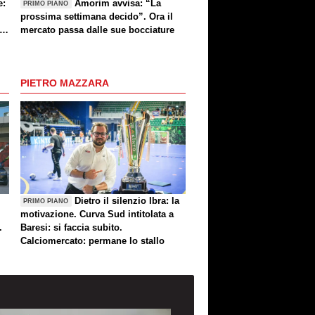
e:
Amorim avvisa: “La
PRIMO PIANO
prossima settimana decido”. Ora il
e
mercato passa dalle sue bocciature
re
PIETRO MAZZARA
Dietro il silenzio Ibra: la
PRIMO PIANO
motivazione. Curva Sud intitolata a
.
Baresi: si faccia subito.
Calciomercato: permane lo stallo