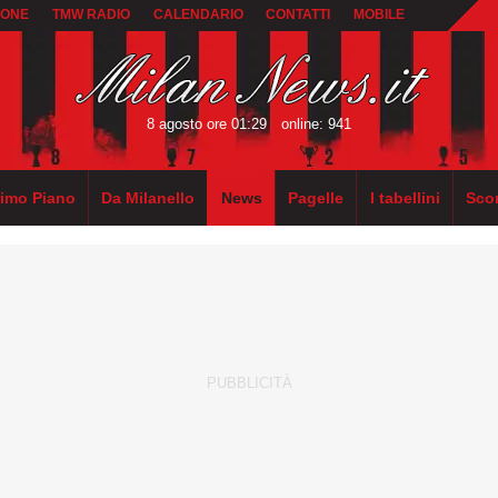
IONE
TMW RADIO
CALENDARIO
CONTATTI
MOBILE
8 agosto ore 01:29
online: 941
rimo Piano
Da Milanello
News
Pagelle
I tabellini
Sco