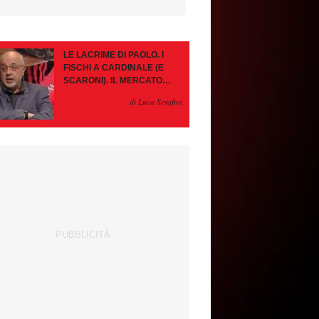
LE LACRIME DI PAOLO. I
FISCHI A CARDINALE (E
SCARONI). IL MERCATO
IMMOBILE. LEAO, SE VA
di Luca Serafini
PAZIENZA, SE RESTA È
MEGLIO