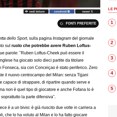
LE P
vedi letture
condividi
tweet
1
FONTI PREFERITE
tta dello Sport
, sulla pagina
Instagram
del giornale
2
to sul
ruolo che potrebbe avere Ruben Loftus-
sue parole: "Ruben Loftus-Cheek può essere il
3
inglese ha giocato solo dieci partite da titolare
con Fonseca, sia con Conceiçao è stato periferico. Zero
4
ate il nuovo centrocampo del Milan: senza Tijjani
e capace di strappare, di ripartire quando serve e
5
ma non è quel tipo di giocatore e anche Fofana lo è
 soprattutto la parte difensiva".
ce è a un bivio: è già riuscito due volte in carriera a
i, che lo ha voluto al Milan e lo ha fatto giocare