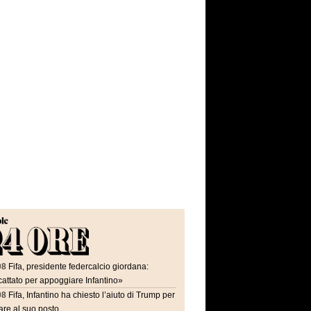
08
Fifa, presidente federcalcio giordana:
attato per appoggiare Infantino»
08
Fifa, Infantino ha chiesto l’aiuto di Trump per
are al suo posto