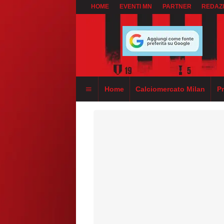
HOME
EVENTI MN
PARTNER
REDAZ
Home
Calciomercato Milan
P