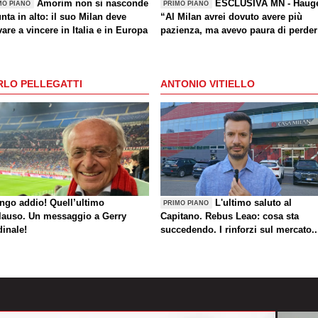
Amorim non si nasconde
ESCLUSIVA MN - Haug
MO PIANO
PRIMO PIANO
nta in alto: il suo Milan deve
“Al Milan avrei dovuto avere più
are a vincere in Italia e in Europa
pazienza, ma avevo paura di perder
la Nazionale. La crisi? Sono sicuro
che tornerete grandi. Bellissimo
segnare all’Inter con il Bodø. Torna
RLO PELLEGATTI
ANTONIO VITIELLO
un giorno? Magari. Forza Milan!”
ungo addio! Quell’ultimo
L'ultimo saluto al
PRIMO PIANO
lauso. Un messaggio a Gerry
Capitano. Rebus Leao: cosa sta
dinale!
succedendo. I rinforzi sul mercato..