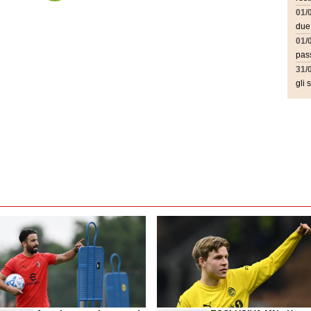
01/
due
01/
pass
31/
gli 