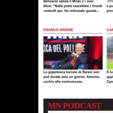
Bennacer saluta il Milan e i suoi
PRI
tifosi: "Nulla potrà cancellare i ricordi
e pu
costruiti qui. Ho indossato questa
prov
maglia con orgoglio"
FRANCO ORDINE
CA
La gigantesca lezione di Baresi non
Il l
può durate solo un giorno. Amorim,
app
occhio alle contromosse
Car
MN
PODCAST