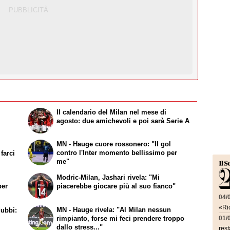
r
Il calendario del Milan nel mese di
i
agosto: due amichevoli e poi sarà Serie A
MN - Hauge cuore rossonero: "Il gol
contro l'Inter momento bellissimo per
farci
me"
Modric-Milan, Jashari rivela: "Mi
per
piacerebbe giocare più al suo fianco"
04/
«Ric
MN - Hauge rivela: "Al Milan nessun
dubbi:
rimpianto, forse mi feci prendere troppo
01/
dallo stress..."
rest