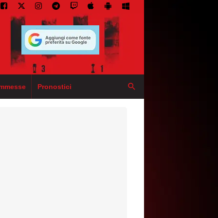
mmesse
Pronostici