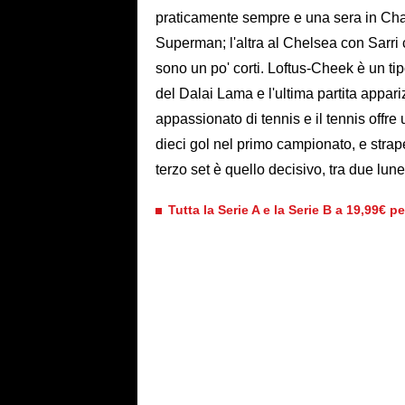
praticamente sempre e una sera in Ch
Superman; l'altra al Chelsea con Sarri 
sono un po' corti. Loftus-Cheek è un tipo
del Dalai Lama e l'ultima partita appar
appassionato di tennis e il tennis offre
dieci gol nel primo campionato, e stra
terzo set è quello decisivo, tra due lun
Tutta la Serie A e la Serie B a 19,99€ p