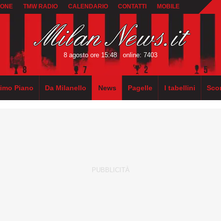
IONE
TMW RADIO
CALENDARIO
CONTATTI
MOBILE
8 agosto ore 15:48
online: 7403
rimo Piano
Da Milanello
News
Pagelle
I tabellini
Sco