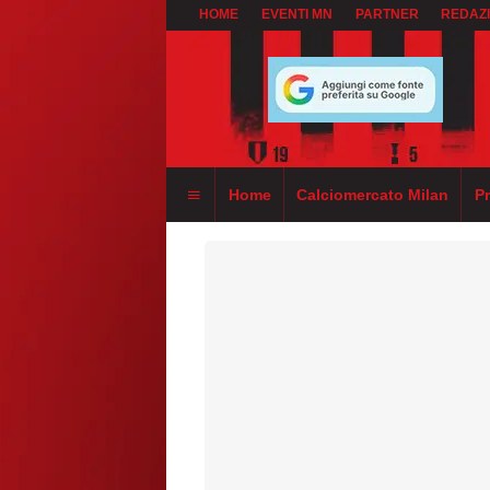
HOME
EVENTI MN
PARTNER
REDAZ
Home
Calciomercato Milan
P