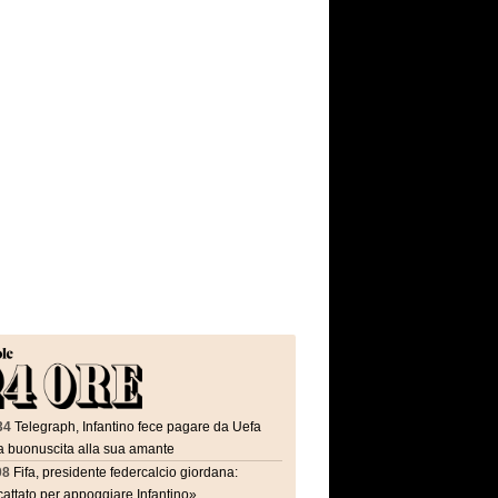
34
Telegraph, Infantino fece pagare da Uefa
a buonuscita alla sua amante
08
Fifa, presidente federcalcio giordana:
attato per appoggiare Infantino»