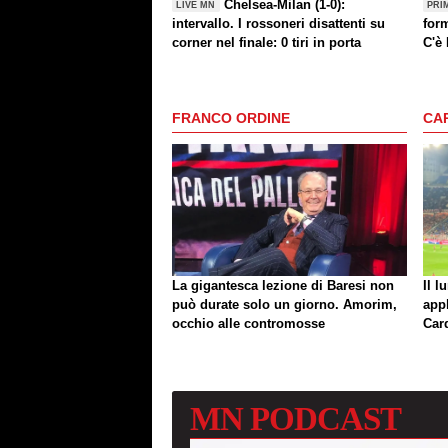
Chelsea-Milan (1-0):
LIVE MN
PRI
intervallo. I rossoneri disattenti su
form
corner nel finale: 0 tiri in porta
C'è
FRANCO ORDINE
CA
La gigantesca lezione di Baresi non
Il l
può durate solo un giorno. Amorim,
app
occhio alle contromosse
Car
MN
PODCAST