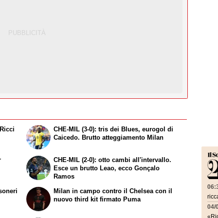
Ricci
CHE-MIL (3-0): tris dei Blues, eurogol di
Caicedo. Brutto atteggiamento Milan
r
CHE-MIL (2-0): otto cambi all'intervallo.
Esce un brutto Leao, ecco Gonçalo
Ramos
06:
ssoneri
Milan in campo contro il Chelsea con il
ricc
nuovo third kit firmato Puma
04/
«Ric