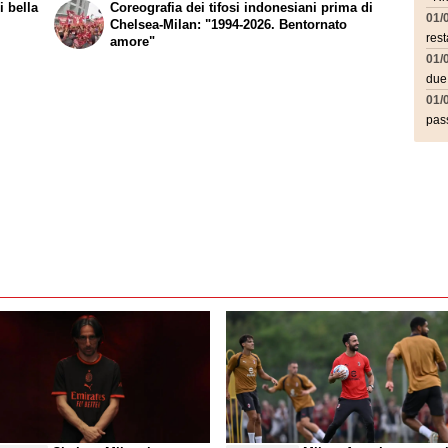
i bella
Coreografia dei tifosi indonesiani prima di
01/
Chelsea-Milan: "1994-2026. Bentornato
rest
amore"
01/
due
01/
pass