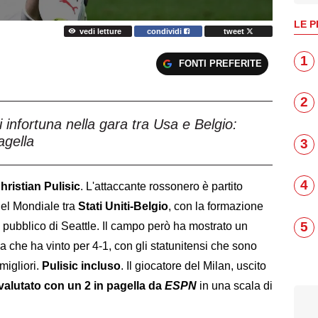
LE P
vedi letture
condividi
tweet
1
FONTI PREFERITE
2
i infortuna nella gara tra Usa e Belgio:
agella
3
4
hristian Pulisic
. L'attaccante rossonero è partito
 del Mondiale tra
Stati Uniti-Belgio
, con la formazione
5
 pubblico di Seattle. Il campo però ha mostrato un
 che ha vinto per 4-1, con gli statunitensi che sono
migliori.
Pulisic incluso
. Il giocatore del Milan, uscito
 valutato con un 2 in pagella da
ESPN
in una scala di