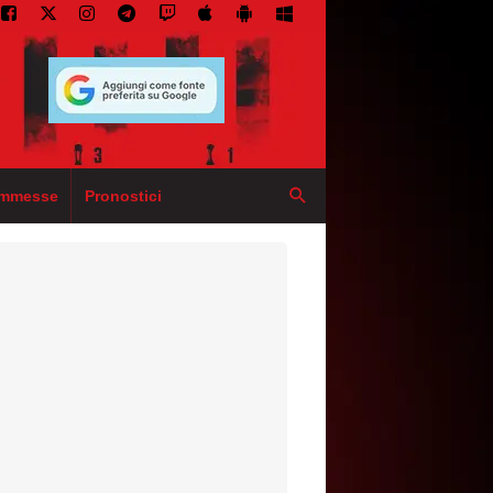
mmesse
Pronostici