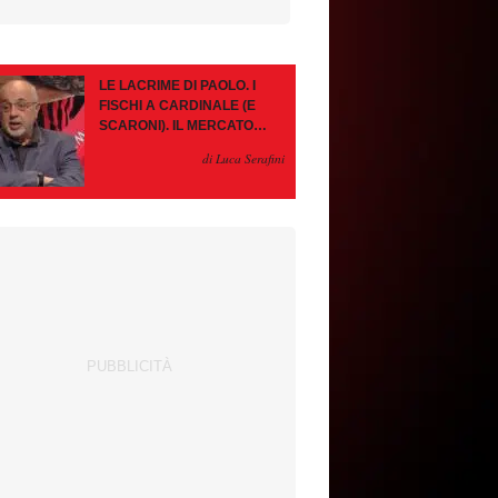
LE LACRIME DI PAOLO. I
FISCHI A CARDINALE (E
SCARONI). IL MERCATO
IMMOBILE. LEAO, SE VA
di Luca Serafini
PAZIENZA, SE RESTA È
MEGLIO