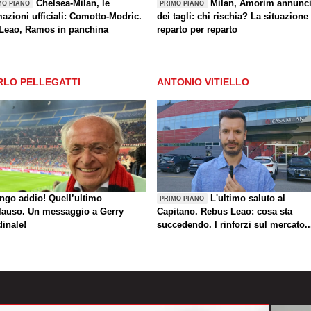
Chelsea-Milan, le
Milan, Amorim annunc
MO PIANO
PRIMO PIANO
azioni ufficiali: Comotto-Modric.
dei tagli: chi rischia? La situazione
 Leao, Ramos in panchina
reparto per reparto
RLO PELLEGATTI
ANTONIO VITIELLO
ungo addio! Quell’ultimo
L'ultimo saluto al
PRIMO PIANO
lauso. Un messaggio a Gerry
Capitano. Rebus Leao: cosa sta
dinale!
succedendo. I rinforzi sul mercato..