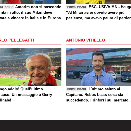
Amorim non si nasconde
ESCLUSIVA MN - Haug
MO PIANO
PRIMO PIANO
nta in alto: il suo Milan deve
“Al Milan avrei dovuto avere più
are a vincere in Italia e in Europa
pazienza, ma avevo paura di perder
la Nazionale. La crisi? Sono sicuro
che tornerete grandi. Bellissimo
segnare all’Inter con il Bodø. Torna
RLO PELLEGATTI
ANTONIO VITIELLO
un giorno? Magari. Forza Milan!”
ungo addio! Quell’ultimo
L'ultimo saluto al
PRIMO PIANO
lauso. Un messaggio a Gerry
Capitano. Rebus Leao: cosa sta
dinale!
succedendo. I rinforzi sul mercato..