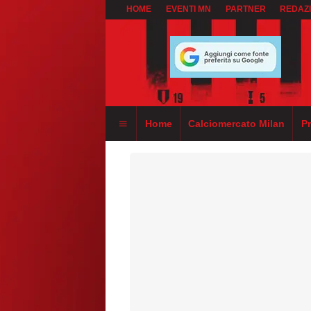
HOME
EVENTI MN
PARTNER
REDAZ
Home
Calciomercato Milan
P