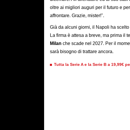
oltre ai migliori auguri per il futuro e 
affrontare. Grazie, mister!".
Già da alcuni giorni, il Napoli ha scelto 
La firma è attesa a breve, ma prima il te
Milan
che scade nel 2027. Per il momen
sarà bisogno di trattare ancora.
Tutta la Serie A e la Serie B a 19,99€ p