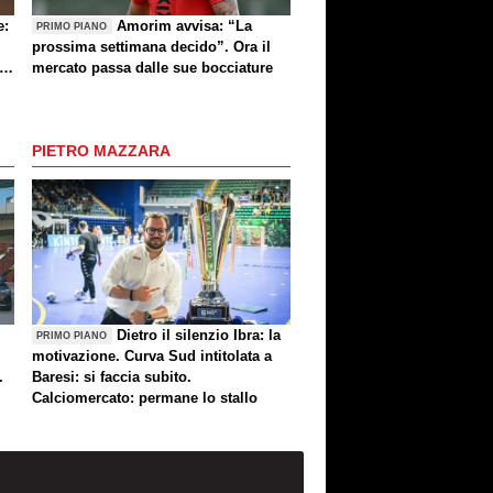
e:
Amorim avvisa: “La
PRIMO PIANO
prossima settimana decido”. Ora il
e
mercato passa dalle sue bocciature
re
PIETRO MAZZARA
Dietro il silenzio Ibra: la
PRIMO PIANO
motivazione. Curva Sud intitolata a
.
Baresi: si faccia subito.
Calciomercato: permane lo stallo