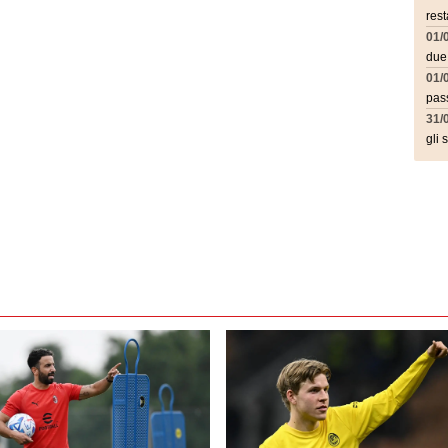
rest
01/
due
01/
pass
31/
gli 