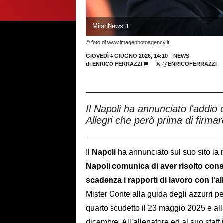
MilanNews.it
© foto di www.imagephotoagency.it
GIOVEDÌ 4 GIUGNO 2026, 14:10
NEWS
di
ENRICO FERRAZZI
@ENRICOFERRAZZI
Il Napoli ha annunciato l'addio 
Allegri che però prima di firmar
Il
Napoli
ha annunciato sul suo sito la 
Napoli comunica di aver risolto cons
scadenza i rapporti di lavoro con l’a
Mister Conte alla guida degli azzurri pe
quarto scudetto il 23 maggio 2025 e all
dicembre. All’allenatore ed al suo staff 