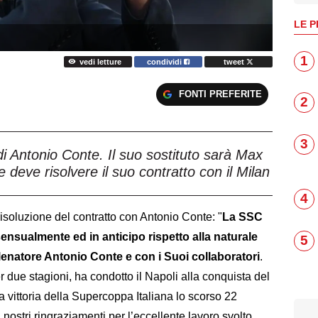
LE P
1
vedi letture
condividi
tweet
FONTI PREFERITE
2
3
di Antonio Conte. Il suo sostituto sarà Max
e deve risolvere il suo contratto con il Milan
4
risoluzione del contratto con Antonio Conte: "
La SSC
ensualmente ed in anticipo rispetto alla naturale
5
llenatore Antonio Conte e con i Suoi collaboratori
.
r due stagioni, ha condotto il Napoli alla conquista del
a vittoria della Supercoppa Italiana lo scorso 22
i nostri ringraziamenti per l’eccellente lavoro svolto,