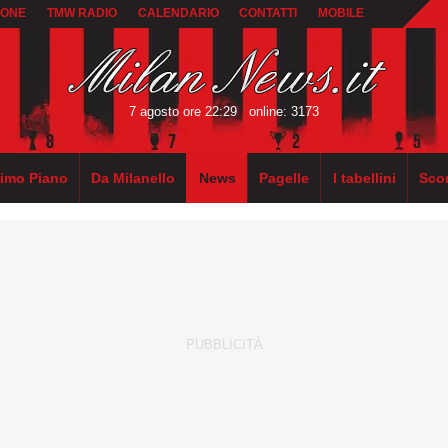
IONE
TMW RADIO
CALENDARIO
CONTATTI
MOBILE
7 agosto ore 22:29
online: 3173
rimo Piano
Da Milanello
News
Pagelle
I tabellini
Sco