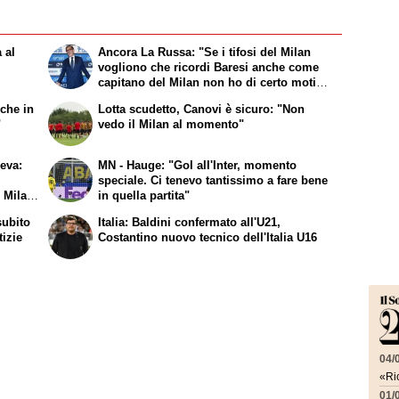
 al
Ancora La Russa: "Se i tifosi del Milan
vogliono che ricordi Baresi anche come
capitano del Milan non ho di certo motivo
per non farlo"
che in
Lotta scudetto, Canovi è sicuro: "Non
"
vedo il Milan al momento"
eva:
MN - Hauge: "Gol all'Inter, momento
speciale. Ci tenevo tantissimo a fare bene
l Milan
in quella partita"
subito
Italia: Baldini confermato all'U21,
tizie
Costantino nuovo tecnico dell'Italia U16
04/
«Ric
01/