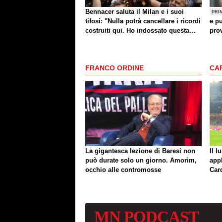
Bennacer saluta il Milan e i suoi
PRI
tifosi: "Nulla potrà cancellare i ricordi
e pu
costruiti qui. Ho indossato questa
prov
maglia con orgoglio"
FRANCO ORDINE
CA
La gigantesca lezione di Baresi non
Il l
può durate solo un giorno. Amorim,
app
occhio alle contromosse
Car
MN
PODCAST