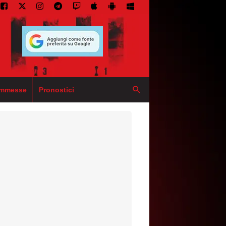
mmesse
Pronostici