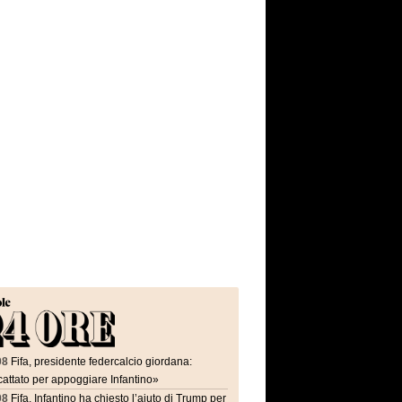
08
Fifa, presidente federcalcio giordana:
attato per appoggiare Infantino»
08
Fifa, Infantino ha chiesto l’aiuto di Trump per