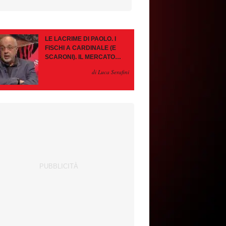
LE LACRIME DI PAOLO. I
FISCHI A CARDINALE (E
SCARONI). IL MERCATO
IMMOBILE. LEAO, SE VA
di Luca Serafini
PAZIENZA, SE RESTA È
MEGLIO