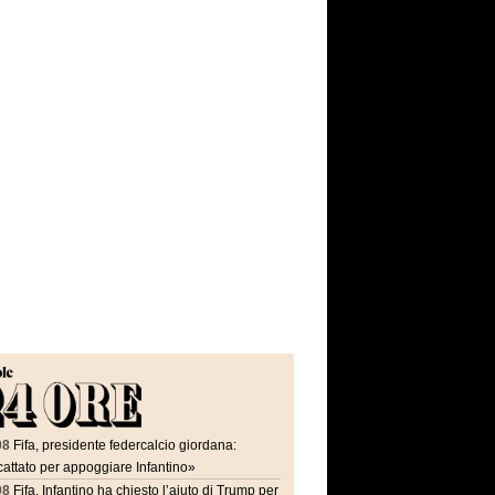
08
Fifa, presidente federcalcio giordana:
attato per appoggiare Infantino»
08
Fifa, Infantino ha chiesto l’aiuto di Trump per