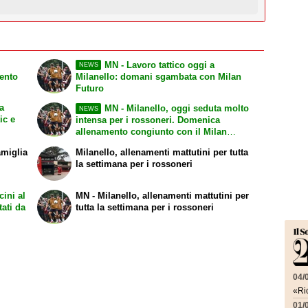
MN - Lavoro tattico oggi a
NEWS
lento
Milanello: domani sgambata con Milan
Futuro
a
MN - Milanello, oggi seduta molto
NEWS
ic e
intensa per i rossoneri. Domenica
allenamento congiunto con il Milan
Futuro a porte chiuse
amiglia
Milanello, allenamenti mattutini per tutta
la settimana per i rossoneri
cini al
MN - Milanello, allenamenti mattutini per
tati da
tutta la settimana per i rossoneri
04/
«Ric
01/