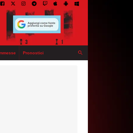
mmesse
Pronostici