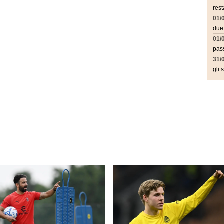
rest
01/
due
01/
pass
31/
gli 