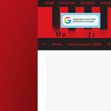
HOME
EVENTI MN
PARTNER
REDAZ
Home
Calciomercato Milan
P