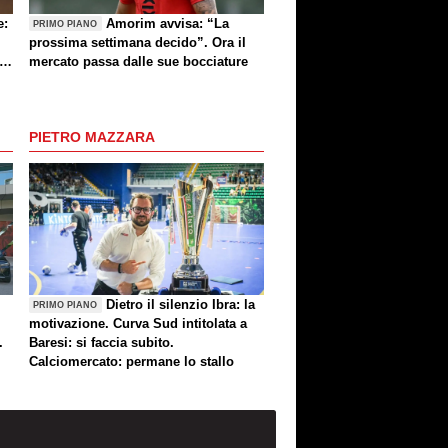
e:
Amorim avvisa: “La
PRIMO PIANO
prossima settimana decido”. Ora il
e
mercato passa dalle sue bocciature
re
PIETRO MAZZARA
Dietro il silenzio Ibra: la
PRIMO PIANO
motivazione. Curva Sud intitolata a
.
Baresi: si faccia subito.
Calciomercato: permane lo stallo