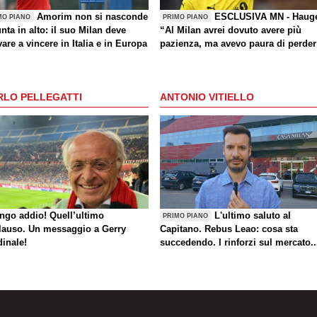
Amorim non si nasconde
ESCLUSIVA MN - Haug
MO PIANO
PRIMO PIANO
nta in alto: il suo Milan deve
“Al Milan avrei dovuto avere più
are a vincere in Italia e in Europa
pazienza, ma avevo paura di perder
la Nazionale. La crisi? Sono sicuro
che tornerete grandi. Bellissimo
segnare all’Inter con il Bodø. Torna
RLO PELLEGATTI
ANTONIO VITIELLO
un giorno? Magari. Forza Milan!”
ungo addio! Quell’ultimo
L'ultimo saluto al
PRIMO PIANO
lauso. Un messaggio a Gerry
Capitano. Rebus Leao: cosa sta
dinale!
succedendo. I rinforzi sul mercato..