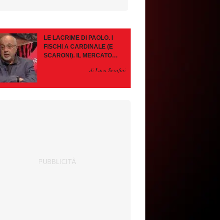
LE LACRIME DI PAOLO. I
FISCHI A CARDINALE (E
SCARONI). IL MERCATO
IMMOBILE. LEAO, SE VA
di Luca Serafini
PAZIENZA, SE RESTA È
MEGLIO