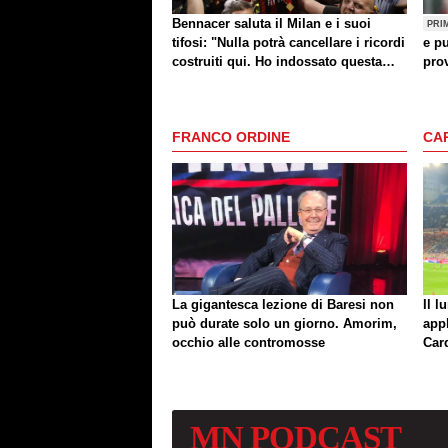
Bennacer saluta il Milan e i suoi
PRI
tifosi: "Nulla potrà cancellare i ricordi
e pu
costruiti qui. Ho indossato questa
prov
maglia con orgoglio"
FRANCO ORDINE
CA
La gigantesca lezione di Baresi non
Il l
può durate solo un giorno. Amorim,
app
occhio alle contromosse
Car
MN
PODCAST