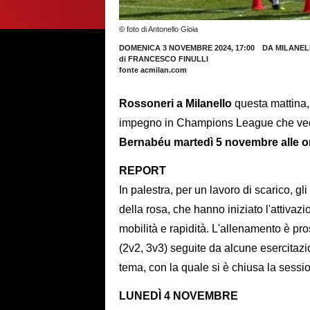
© foto di Antonello Gioia
DOMENICA 3 NOVEMBRE 2024, 17:00
DA MILANE
di
FRANCESCO FINULLI
fonte acmilan.com
Rossoneri a Milanello
questa mattina,
impegno in Champions League che vedrà
Bernabéu martedì 5 novembre alle or
REPORT
In palestra, per un lavoro di scarico, gl
della rosa, che hanno iniziato l'attivaz
mobilità e rapidità. L'allenamento è pr
(2v2, 3v3) seguite da alcune esercitazi
tema, con la quale si è chiusa la sessi
LUNEDÌ 4 NOVEMBRE