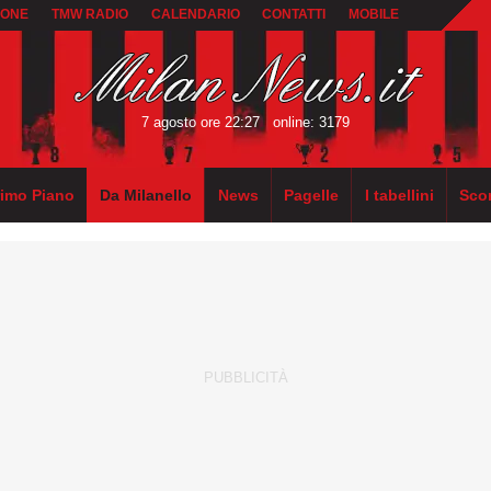
IONE
TMW RADIO
CALENDARIO
CONTATTI
MOBILE
7 agosto ore 22:27
online: 3179
rimo Piano
Da Milanello
News
Pagelle
I tabellini
Sco