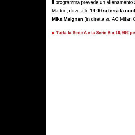
Il programma prevede un allenamento al
Madrid, dove alle
19.00 si terrà la c
Mike Maignan
(in diretta su AC Milan O
Tutta la Serie A e la Serie B a 19,99€ p