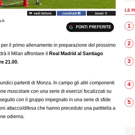
LE P
vedi letture
condividi
tweet
LLO
1
FONTI PREFERITE
2
 per il primo allenamento in preparazione del prossimo
 il Milan affrontare il
Real Madrid al Santiago
3
e 21.00.
i undici partenti di Monza. In campo gli altri componenti
4
ione muscolare con una serie di esercizi focalizzati su
oseguito con il gruppo impegnato in una serie di sfide
5
oni attacco/difesa che hanno preceduto una partitella a
one odierna.